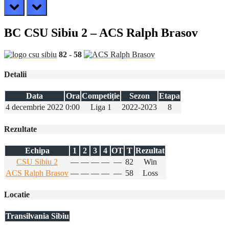
prev
next
BC CSU Sibiu 2 – ACS Ralph Brasov
82
-
58
Detalii
Data
Ora
Competiție
Sezon
Etapa
4 decembrie 2022
0:00
Liga 1
2022-2023
8
Rezultate
Echipa
1
2
3
4
OT
T
Rezultat
CSU Sibiu 2
—
—
—
—
—
82
Win
ACS Ralph Brasov
—
—
—
—
—
58
Loss
Locatie
Transilvania Sibiu