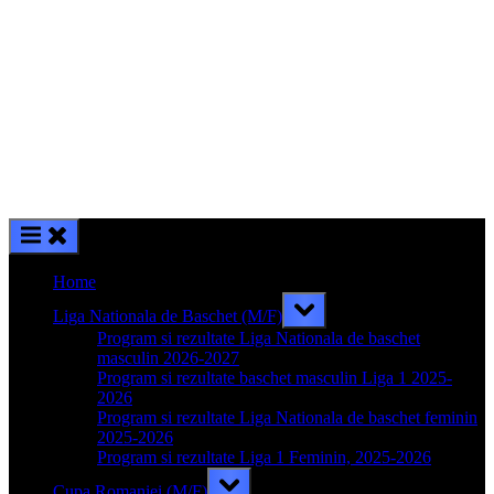
Home
Toggle
Liga Nationala de Baschet (M/F)
sub-
menu
Program si rezultate Liga Nationala de baschet
masculin 2026-2027
Program si rezultate baschet masculin Liga 1 2025-
2026
Program si rezultate Liga Nationala de baschet feminin
2025-2026
Program si rezultate Liga 1 Feminin, 2025-2026
Toggle
Cupa Romaniei (M/F)