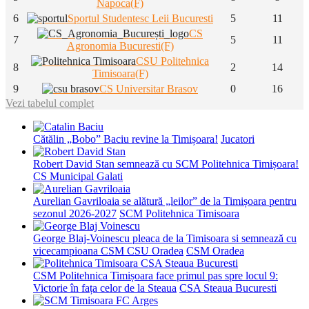
Napoca(F)
6
Sportul Studentesc Leii Bucuresti
5
11
CS
7
5
11
Agronomia Bucuresti(F)
CSU Politehnica
8
2
14
Timisoara(F)
9
CS Universitar Brasov
0
16
Vezi tabelul complet
Cătălin „Bobo” Baciu revine la Timișoara!
Jucatori
Robert David Stan semnează cu SCM Politehnica Timișoara!
CS Municipal Galati
Aurelian Gavriloaia se alătură „leilor” de la Timișoara pentru
sezonul 2026-2027
SCM Politehnica Timisoara
George Blaj-Voinescu pleaca de la Timisoara si semnează cu
vicecampioana CSM CSU Oradea
CSM Oradea
CSM Politehnica Timișoara face primul pas spre locul 9:
Victorie în fața celor de la Steaua
CSA Steaua Bucuresti