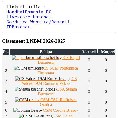
HandbalRomania.RO
Livescore baschet
Gazduire Website/Domenii
FRBaschet
Clasament LNBM 2026-2027
Pos
Echipa
Victorii
Înfrângeri
CS Rapid
1
0
0
Bucuresti
CS SCM Politehnica
2
0
0
Timisoara
CS
3
0
0
Valcea 1924 Ramnicu Valcea
CSA Steaua
4
0
0
Bucuresti
CSM CSU Raiffeisen
5
0
0
Oradea
6
CSM Corona Brasov
0
0
7
CSM Galati
0
0