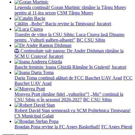
Legenda continuă! Goran Martinic rămâne la Târgu Mureș
pentru al 11-lea sezon
CSM Târgu Mureș
Cătălin „Bobo” Baciu revine la Timișoara!
Jucatori
Transfer de viitor la CSU Sibiu: Luca Ciurea lasă Dinamo
pentru „Vulturii galben-albaștri”
BC CSU Sibiu
🦁 Continuitate sub panou: De Andre Dishman rămâne la
SCM U Craiova!
Jucatori
Bascht feminin: Ioana Ghizilă Rămâne în Giulești!
Jucatori
Daria Toma continuă alături de FCC Baschet UAV Arad
FCC
Baschet UAV Arad
Monyea Pratt rămâne fidel „vulturilor”! „Mo” continuă la
CSU Sibiu și în sezonul 2026-2027
BC CSU Sibiu
Robert David Stan semnează cu SCM Politehnica Timișoara!
CS Municipal Galati
Bogdan Popa revine la FC Argeș Basketball!
FC Arges Pitesti