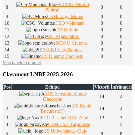
CSM Petrolul
8
0
0
Ploiesti
9
CSM Targu Mures
0
0
10
CSO Voluntari
0
0
11
CSU Sibiu
0
0
12
FC Arges Pitesti
0
0
13
SCM U Craiova
0
0
14
U-BT Cluj-Napoca
0
0
15
CS Dinamo Bucuresti
0
0
Vezi tabelul complet
Clasament LNBF 2025-2026
Pos
Echipa
Victorii
Înfrângeri
ACS Sepsi Sic Sfantu
1
14
2
Gheorghe
CS Rapid
2
14
2
Bucuresti(F)
3
FCC Baschet UAV Arad
13
3
4
CSM CSU Targoviste
11
5
CS Universitatea Cluj-
5
8
8