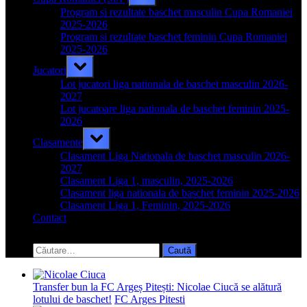
sub-
menu
Program si rezultate baschet masculin Cupa Romaniei
2025-2026
Program si rezultate baschet feminin Cupa Romaniei
2025-2026
Toggle
Jucatori
sub-
menu
Lot jucatori liga nationala de baschet masculin 2026-
2027
Lot jucatoare liga nationala de baschet feminin 2025-
2026
Toggle
Clasamente
sub-
menu
Clasament Liga Nationala de baschet masculin 2026-
2027
Clasament Liga 1, masculin, 2025-2026
Clasament liga nationala de baschet feminin 2025-2026
Clasament Liga 1, Feminin, 2025-2026
Contact
Toggle
search
Caută
form
după:
Transfer bun la FC Argeș Pitești: Nicolae Ciucă se alătură
lotului de baschet!
FC Arges Pitesti