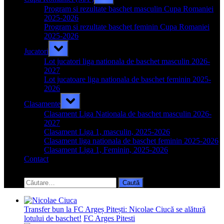
sub-
menu
Program si rezultate baschet masculin Cupa Romaniei
2025-2026
Program si rezultate baschet feminin Cupa Romaniei
2025-2026
Toggle
Jucatori
sub-
menu
Lot jucatori liga nationala de baschet masculin 2026-
2027
Lot jucatoare liga nationala de baschet feminin 2025-
2026
Toggle
Clasamente
sub-
menu
Clasament Liga Nationala de baschet masculin 2026-
2027
Clasament Liga 1, masculin, 2025-2026
Clasament liga nationala de baschet feminin 2025-2026
Clasament Liga 1, Feminin, 2025-2026
Contact
Toggle
search
Caută
form
după:
Transfer bun la FC Argeș Pitești: Nicolae Ciucă se alătură
lotului de baschet!
FC Arges Pitesti