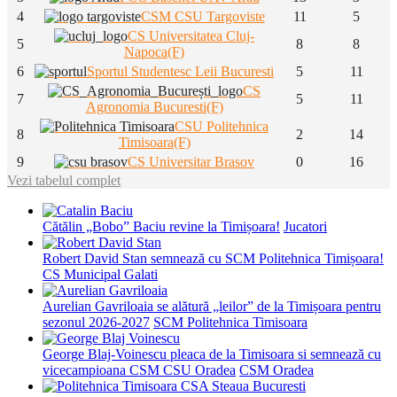
4
CSM CSU Targoviste
11
5
CS Universitatea Cluj-
5
8
8
Napoca(F)
6
Sportul Studentesc Leii Bucuresti
5
11
CS
7
5
11
Agronomia Bucuresti(F)
CSU Politehnica
8
2
14
Timisoara(F)
9
CS Universitar Brasov
0
16
Vezi tabelul complet
Cătălin „Bobo” Baciu revine la Timișoara!
Jucatori
Robert David Stan semnează cu SCM Politehnica Timișoara!
CS Municipal Galati
Aurelian Gavriloaia se alătură „leilor” de la Timișoara pentru
sezonul 2026-2027
SCM Politehnica Timisoara
George Blaj-Voinescu pleaca de la Timisoara si semnează cu
vicecampioana CSM CSU Oradea
CSM Oradea