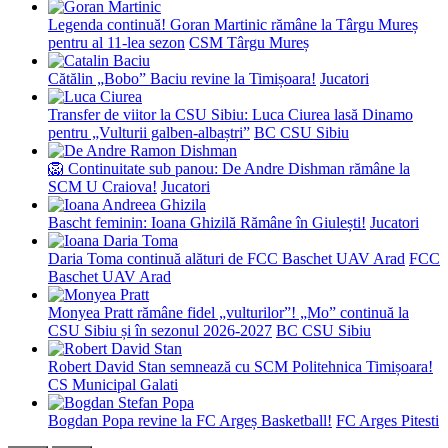
Legenda continuă! Goran Martinic rămâne la Târgu Mureș
pentru al 11-lea sezon
CSM Târgu Mureș
Cătălin „Bobo” Baciu revine la Timișoara!
Jucatori
Transfer de viitor la CSU Sibiu: Luca Ciurea lasă Dinamo
pentru „Vulturii galben-albaștri”
BC CSU Sibiu
🦁 Continuitate sub panou: De Andre Dishman rămâne la
SCM U Craiova!
Jucatori
Bascht feminin: Ioana Ghizilă Rămâne în Giulești!
Jucatori
Daria Toma continuă alături de FCC Baschet UAV Arad
FCC
Baschet UAV Arad
Monyea Pratt rămâne fidel „vulturilor”! „Mo” continuă la
CSU Sibiu și în sezonul 2026-2027
BC CSU Sibiu
Robert David Stan semnează cu SCM Politehnica Timișoara!
CS Municipal Galati
Bogdan Popa revine la FC Argeș Basketball!
FC Arges Pitesti