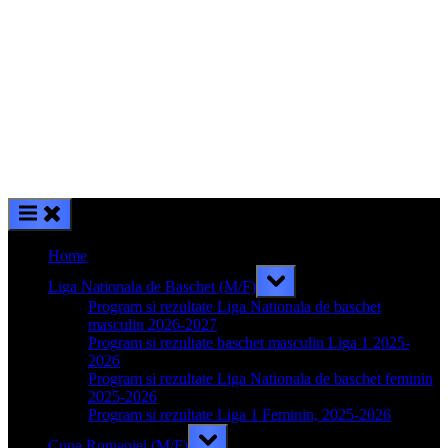
Home
Toggle
Liga Nationala de Baschet (M/F)
sub-
menu
Program si rezultate Liga Nationala de baschet
masculin 2026-2027
Program si rezultate baschet masculin Liga 1 2025-
2026
Program si rezultate Liga Nationala de baschet feminin
2025-2026
Program si rezultate Liga 1 Feminin, 2025-2026
Toggle
Cupa Romaniei (M/F)