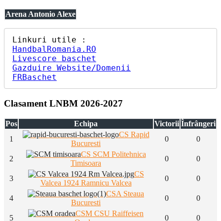
Arena Antonio Alexe
HandbalRomania.RO
Livescore baschet
Gazduire Website/Domenii
FRBaschet
Clasament LNBM 2026-2027
Pos
Echipa
Victorii
Înfrângeri
CS Rapid
1
0
0
Bucuresti
CS SCM Politehnica
2
0
0
Timisoara
CS
3
0
0
Valcea 1924 Ramnicu Valcea
CSA Steaua
4
0
0
Bucuresti
CSM CSU Raiffeisen
5
0
0