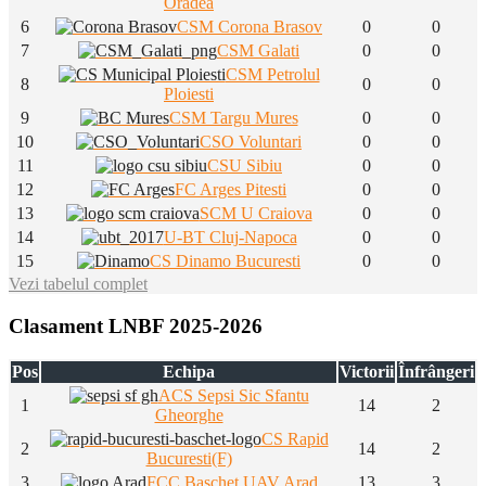
Oradea
6
CSM Corona Brasov
0
0
7
CSM Galati
0
0
CSM Petrolul
8
0
0
Ploiesti
9
CSM Targu Mures
0
0
10
CSO Voluntari
0
0
11
CSU Sibiu
0
0
12
FC Arges Pitesti
0
0
13
SCM U Craiova
0
0
14
U-BT Cluj-Napoca
0
0
15
CS Dinamo Bucuresti
0
0
Vezi tabelul complet
Clasament LNBF 2025-2026
Pos
Echipa
Victorii
Înfrângeri
ACS Sepsi Sic Sfantu
1
14
2
Gheorghe
CS Rapid
2
14
2
Bucuresti(F)
3
FCC Baschet UAV Arad
13
3