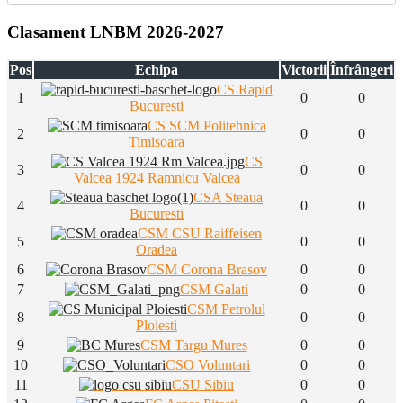
Clasament LNBM 2026-2027
Pos
Echipa
Victorii
Înfrângeri
CS Rapid
1
0
0
Bucuresti
CS SCM Politehnica
2
0
0
Timisoara
CS
3
0
0
Valcea 1924 Ramnicu Valcea
CSA Steaua
4
0
0
Bucuresti
CSM CSU Raiffeisen
5
0
0
Oradea
6
CSM Corona Brasov
0
0
7
CSM Galati
0
0
CSM Petrolul
8
0
0
Ploiesti
9
CSM Targu Mures
0
0
10
CSO Voluntari
0
0
11
CSU Sibiu
0
0