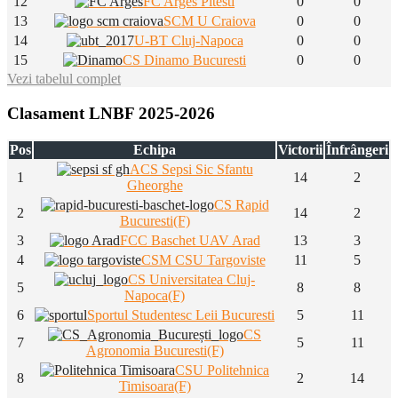
12
FC Arges Pitesti
0
0
13
SCM U Craiova
0
0
14
U-BT Cluj-Napoca
0
0
15
CS Dinamo Bucuresti
0
0
Vezi tabelul complet
Clasament LNBF 2025-2026
Pos
Echipa
Victorii
Înfrângeri
ACS Sepsi Sic Sfantu
1
14
2
Gheorghe
CS Rapid
2
14
2
Bucuresti(F)
3
FCC Baschet UAV Arad
13
3
4
CSM CSU Targoviste
11
5
CS Universitatea Cluj-
5
8
8
Napoca(F)
6
Sportul Studentesc Leii Bucuresti
5
11
CS
7
5
11
Agronomia Bucuresti(F)
CSU Politehnica
8
2
14
Timisoara(F)