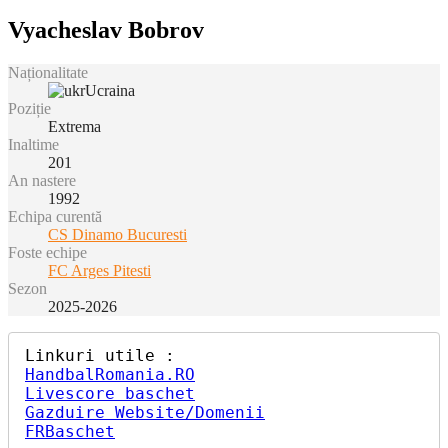
Vyacheslav Bobrov
Naționalitate
Ucraina
Poziție
Extrema
Inaltime
201
An nastere
1992
Echipa curentă
CS Dinamo Bucuresti
Foste echipe
FC Arges Pitesti
Sezon
2025-2026
HandbalRomania.RO
Livescore baschet
Gazduire Website/Domenii
FRBaschet