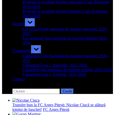
menu
Program si rezultate baschet masculin Cupa Romaniei
2025-2026
Program si rezultate baschet feminin Cupa Romaniei
2025-2026
Toggle
Jucatori
sub-
menu
Lot jucatori liga nationala de baschet masculin 2026-
2027
Lot jucatoare liga nationala de baschet feminin 2025-
2026
Toggle
Clasamente
sub-
menu
Clasament Liga Nationala de baschet masculin 2026-
2027
Clasament Liga 1, masculin, 2025-2026
Clasament liga nationala de baschet feminin 2025-2026
Clasament Liga 1, Feminin, 2025-2026
Contact
Toggle
search
Caută
form
după:
Transfer bun la FC Argeș Pitești: Nicolae Ciucă se alătură
lotului de baschet!
FC Arges Pitesti