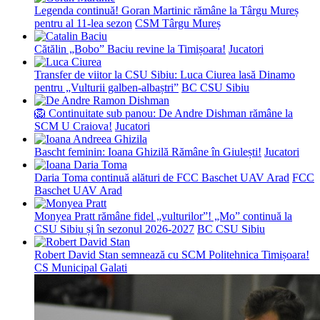
Legenda continuă! Goran Martinic rămâne la Târgu Mureș
pentru al 11-lea sezon
CSM Târgu Mureș
Cătălin „Bobo” Baciu revine la Timișoara!
Jucatori
Transfer de viitor la CSU Sibiu: Luca Ciurea lasă Dinamo
pentru „Vulturii galben-albaștri”
BC CSU Sibiu
🦁 Continuitate sub panou: De Andre Dishman rămâne la
SCM U Craiova!
Jucatori
Bascht feminin: Ioana Ghizilă Rămâne în Giulești!
Jucatori
Daria Toma continuă alături de FCC Baschet UAV Arad
FCC
Baschet UAV Arad
Monyea Pratt rămâne fidel „vulturilor”! „Mo” continuă la
CSU Sibiu și în sezonul 2026-2027
BC CSU Sibiu
Robert David Stan semnează cu SCM Politehnica Timișoara!
CS Municipal Galati