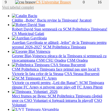
9
CS Universitar Brasov
0
16
Vezi tabelul complet
Cătălin „Bobo” Baciu revine la Timișoara!
Jucatori
Robert David Stan semnează cu SCM Politehnica Timișoara!
CS Municipal Galati
Aurelian Gavriloaia se alătură „leilor” de la Timișoara pentru
sezonul 2026-2027
SCM Politehnica Timisoara
George Blaj-Voinescu pleaca de la Timisoara si semnează cu
vicecampioana CSM CSU Oradea
CSM Oradea
CSM Politehnica Timișoara face primul pas spre locul 9:
Victorie în fața celor de la Steaua
CSA Steaua Bucuresti
Victorie cu emoții pentru „Leii din Banat”: SCM Timișoara
răpune FC Argeș și privește spre play-off
FC Arges Pitesti
Meci frumos pe Bega: SCM Politehnica Timișoara câștigă
ușor cu CSO Voluntari și forțează intrarea în playoff
CSO
Voluntari