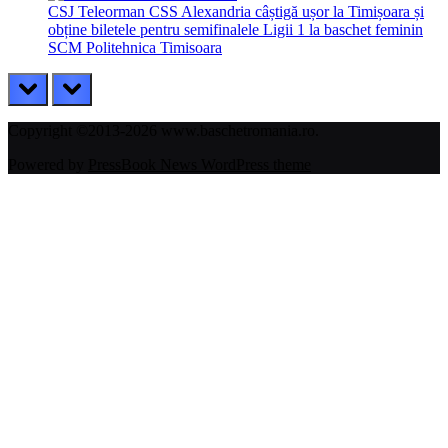
CSJ Teleorman CSS Alexandria câștigă ușor la Timișoara și
obține biletele pentru semifinalele Ligii 1 la baschet feminin
SCM Politehnica Timisoara
prev
next
Copyright ©2013-2026 www.baschetromania.ro.
Powered by
PressBook News WordPress theme