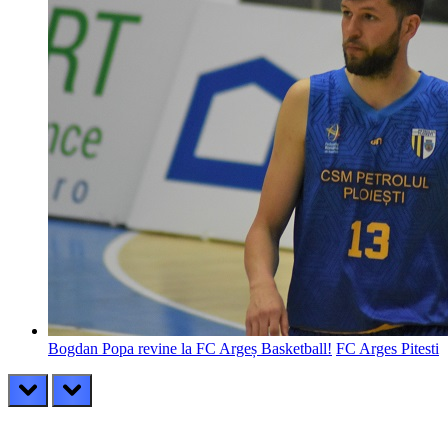
Bogdan Popa revine la FC Argeș Basketball!
FC Arges Pitesti
prev
next