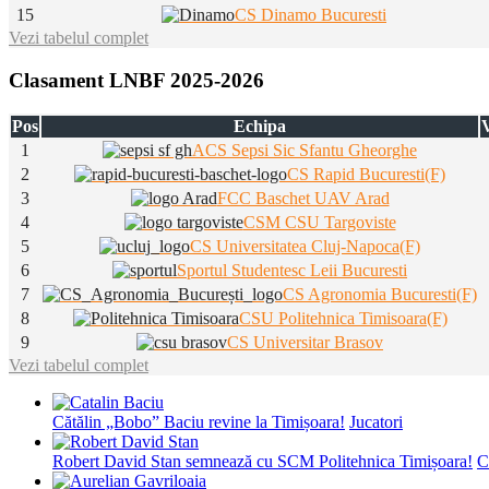
15
CS Dinamo Bucuresti
Vezi tabelul complet
Clasament LNBF 2025-2026
Pos
Echipa
V
1
ACS Sepsi Sic Sfantu Gheorghe
2
CS Rapid Bucuresti(F)
3
FCC Baschet UAV Arad
4
CSM CSU Targoviste
5
CS Universitatea Cluj-Napoca(F)
6
Sportul Studentesc Leii Bucuresti
7
CS Agronomia Bucuresti(F)
8
CSU Politehnica Timisoara(F)
9
CS Universitar Brasov
Vezi tabelul complet
Cătălin „Bobo” Baciu revine la Timișoara!
Jucatori
Robert David Stan semnează cu SCM Politehnica Timișoara!
C