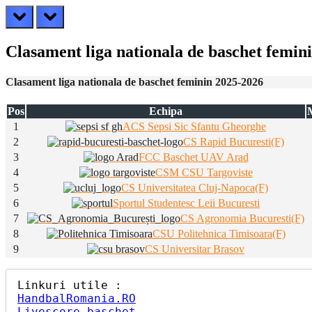
prev
next
Clasament liga nationala de baschet femin
Clasament liga nationala de baschet feminin 2025-2026
Pos
Echipa
1
ACS Sepsi Sic Sfantu Gheorghe
2
CS Rapid Bucuresti(F)
3
FCC Baschet UAV Arad
4
CSM CSU Targoviste
5
CS Universitatea Cluj-Napoca(F)
6
Sportul Studentesc Leii Bucuresti
7
CS Agronomia Bucuresti(F)
8
CSU Politehnica Timisoara(F)
9
CS Universitar Brasov
HandbalRomania.RO
Livescore baschet