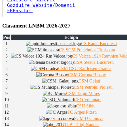
Gazduire Website/Domenii
FRBaschet
Clasament LNBM 2026-2027
Pos
Echipa
1
CS Rapid Bucuresti
2
CS SCM Politehnica Timisoara
3
CS Valcea 1924 Ramnicu Val
4
CSA Steaua Bucuresti
5
CSM CSU Raiffeisen Oradea
6
CSM Corona Brasov
7
CSM Galati
8
CSM Petrolul Ploiesti
9
CSM Targu Mures
10
CSO Voluntari
11
CSU Sibiu
12
FC Arges Pitesti
13
SCM U Craiova
14
U-BT Cluj-Napoca