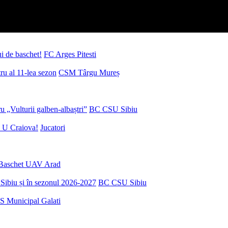
ui de baschet!
FC Arges Pitesti
u al 11-lea sezon
CSM Târgu Mureș
 „Vulturii galben-albaștri”
BC CSU Sibiu
 U Craiova!
Jucatori
Baschet UAV Arad
Sibiu și în sezonul 2026-2027
BC CSU Sibiu
S Municipal Galati