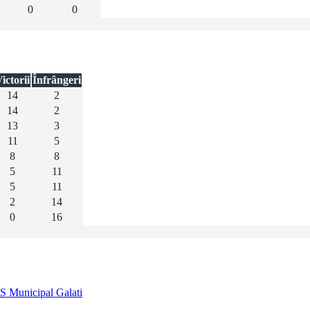
0
0
ictorii
Înfrângeri
14
2
14
2
13
3
11
5
8
8
5
11
5
11
2
14
0
16
S Municipal Galati