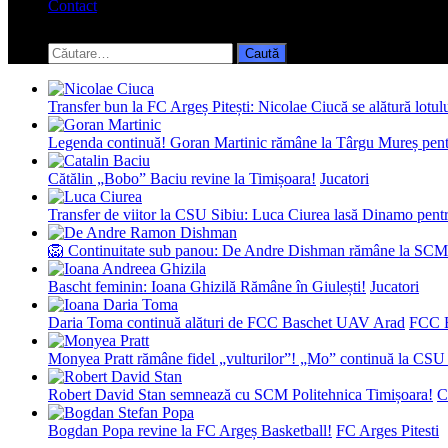
Contact
Toggle
search
Caută
form
după:
Transfer bun la FC Argeș Pitești: Nicolae Ciucă se alătură lotul
Legenda continuă! Goran Martinic rămâne la Târgu Mureș pentr
Cătălin „Bobo” Baciu revine la Timișoara!
Jucatori
Transfer de viitor la CSU Sibiu: Luca Ciurea lasă Dinamo pentru
🦁 Continuitate sub panou: De Andre Dishman rămâne la SCM
Bascht feminin: Ioana Ghizilă Rămâne în Giulești!
Jucatori
Daria Toma continuă alături de FCC Baschet UAV Arad
FCC 
Monyea Pratt rămâne fidel „vulturilor”! „Mo” continuă la CSU 
Robert David Stan semnează cu SCM Politehnica Timișoara!
C
Bogdan Popa revine la FC Argeș Basketball!
FC Arges Pitesti