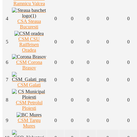
Ramnicu Valcea
4
0
0
0
0
0
CSA Steaua
Bucuresti
CSM CSU
5
0
0
0
0
0
Raiffeisen
Oradea
6
CSM Corona
0
0
0
0
0
Brasov
7
0
0
0
0
0
CSM Galati
8
0
0
0
0
0
CSM Petrolul
Ploiesti
9
CSM Targu
0
0
0
0
0
Mures