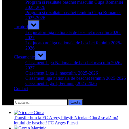
menu
Program si rezultate baschet masculin Cupa Romaniei
2025-2026
Program si rezultate baschet feminin Cupa Romaniei
2025-2026
Toggle
Jucatori
sub-
menu
Lot jucatori liga nationala de baschet masculin 2026-
2027
Lot jucatoare liga nationala de baschet feminin 2025-
2026
Toggle
Clasamente
sub-
menu
Clasament Liga Nationala de baschet masculin 2026-
2027
Clasament Liga 1, masculin, 2025-2026
Clasament liga nationala de baschet feminin 2025-2026
Clasament Liga 1, Feminin, 2025-2026
Contact
Toggle
search
Caută
form
după:
Transfer bun la FC Argeș Pitești: Nicolae Ciucă se alătură
lotului de baschet!
FC Arges Pitesti