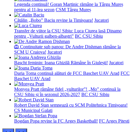
Legenda continuă! Goran Martinic rămâne la Târgu Mureș
pentru al 11-lea sezon
CSM Târgu Mureș
Cătălin „Bobo” Baciu revine la Timișoara!
Jucatori
Transfer de viitor la CSU Sibiu: Luca Ciurea lasă Dinamo
pentru „Vulturii galben-albaștri”
BC CSU Sibiu
🦁 Continuitate sub panou: De Andre Dishman rămâne la
SCM U Craiova!
Jucatori
Bascht feminin: Ioana Ghizilă Rămâne în Giulești!
Jucatori
Daria Toma continuă alături de FCC Baschet UAV Arad
FCC
Baschet UAV Arad
Monyea Pratt rămâne fidel „vulturilor”! „Mo” continuă la
CSU Sibiu și în sezonul 2026-2027
BC CSU Sibiu
Robert David Stan semnează cu SCM Politehnica Timișoara!
CS Municipal Galati
Bogdan Popa revine la FC Argeș Basketball!
FC Arges Pitesti
prev
next