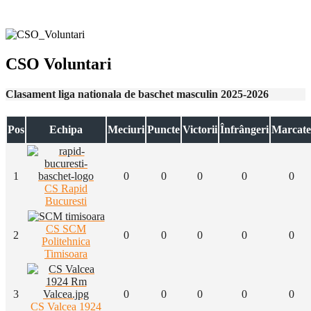
CSO Voluntari
Clasament liga nationala de baschet masculin 2025-2026
Pos
Echipa
Meciuri
Puncte
Victorii
Înfrângeri
Marcate
1
0
0
0
0
0
CS Rapid
Bucuresti
CS SCM
2
0
0
0
0
0
Politehnica
Timisoara
3
0
0
0
0
0
CS Valcea 1924