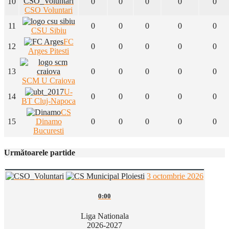
10
0
0
0
0
0
CSO Voluntari
11
0
0
0
0
0
CSU Sibiu
FC
12
0
0
0
0
0
Arges Pitesti
13
0
0
0
0
0
SCM U Craiova
U-
14
0
0
0
0
0
BT Cluj-Napoca
CS
15
Dinamo
0
0
0
0
0
Bucuresti
Următoarele partide
3 octombrie 2026
0:00
Liga Nationala
2026-2027