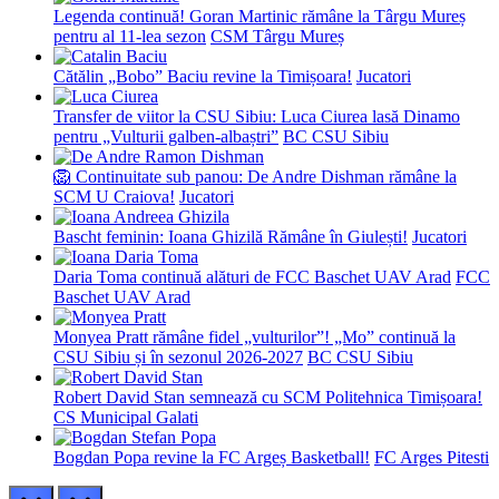
Legenda continuă! Goran Martinic rămâne la Târgu Mureș
pentru al 11-lea sezon
CSM Târgu Mureș
Cătălin „Bobo” Baciu revine la Timișoara!
Jucatori
Transfer de viitor la CSU Sibiu: Luca Ciurea lasă Dinamo
pentru „Vulturii galben-albaștri”
BC CSU Sibiu
🦁 Continuitate sub panou: De Andre Dishman rămâne la
SCM U Craiova!
Jucatori
Bascht feminin: Ioana Ghizilă Rămâne în Giulești!
Jucatori
Daria Toma continuă alături de FCC Baschet UAV Arad
FCC
Baschet UAV Arad
Monyea Pratt rămâne fidel „vulturilor”! „Mo” continuă la
CSU Sibiu și în sezonul 2026-2027
BC CSU Sibiu
Robert David Stan semnează cu SCM Politehnica Timișoara!
CS Municipal Galati
Bogdan Popa revine la FC Argeș Basketball!
FC Arges Pitesti
prev
next