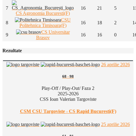
7
16
21
5
1
CS Agronomia Bucuresti(F)
CSU
8
16
18
2
1
Politehnica Timisoara(F)
CS Universitar
9
16
16
0
1
Brasov
Rezultate
26 aprilie 2026
68
-
98
Play-Off / Play-Out/ Faza 2
2025-2026
CSS Ioan Valerian Targoviste
CSM CSU Targoviste - CS Rapid Bucuresti(F)
25 aprilie 2026