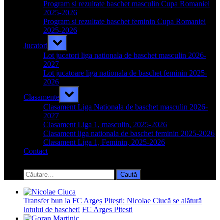
menu
Program si rezultate baschet masculin Cupa Romaniei
2025-2026
Program si rezultate baschet feminin Cupa Romaniei
2025-2026
Toggle
Jucatori
sub-
menu
Lot jucatori liga nationala de baschet masculin 2026-
2027
Lot jucatoare liga nationala de baschet feminin 2025-
2026
Toggle
Clasamente
sub-
menu
Clasament Liga Nationala de baschet masculin 2026-
2027
Clasament Liga 1, masculin, 2025-2026
Clasament liga nationala de baschet feminin 2025-2026
Clasament Liga 1, Feminin, 2025-2026
Contact
Toggle
search
Caută
form
după:
Transfer bun la FC Argeș Pitești: Nicolae Ciucă se alătură
lotului de baschet!
FC Arges Pitesti