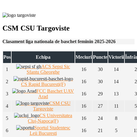
CSM CSU Targoviste
Clasament liga nationala de baschet feminin 2025-2026
Pos
Echipa
Meciuri
Puncte
Victorii
Înfrâ
ACS Sepsi Sic
1
16
30
14
2
Sfantu Gheorghe
2
16
30
14
2
CS Rapid Bucuresti(F)
FCC Baschet UAV
3
16
29
13
3
Arad
CSM CSU
4
16
27
11
5
Targoviste
CS Universitatea
5
16
24
8
8
Cluj-Napoca(F)
Sportul Studentesc
6
16
21
5
1
Leii Bucuresti