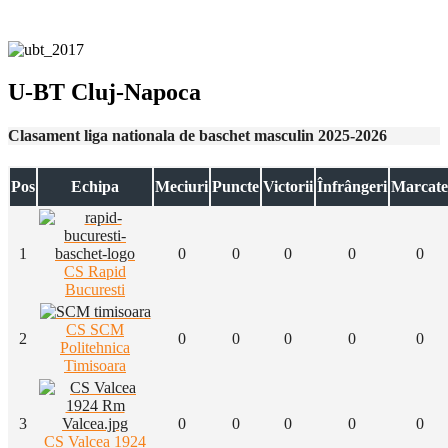
U-BT Cluj-Napoca
Clasament liga nationala de baschet masculin 2025-2026
Pos
Echipa
Meciuri
Puncte
Victorii
Înfrângeri
Marcate
1
0
0
0
0
0
CS Rapid
Bucuresti
CS SCM
2
0
0
0
0
0
Politehnica
Timisoara
3
0
0
0
0
0
CS Valcea 1924