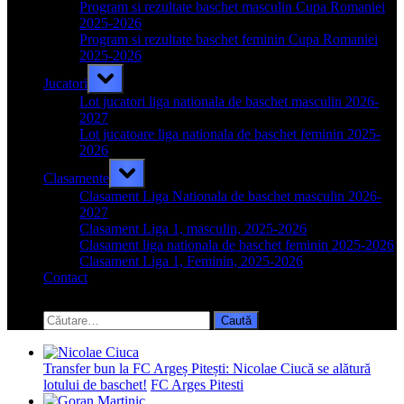
menu
Program si rezultate baschet masculin Cupa Romaniei
2025-2026
Program si rezultate baschet feminin Cupa Romaniei
2025-2026
Toggle
Jucatori
sub-
menu
Lot jucatori liga nationala de baschet masculin 2026-
2027
Lot jucatoare liga nationala de baschet feminin 2025-
2026
Toggle
Clasamente
sub-
menu
Clasament Liga Nationala de baschet masculin 2026-
2027
Clasament Liga 1, masculin, 2025-2026
Clasament liga nationala de baschet feminin 2025-2026
Clasament Liga 1, Feminin, 2025-2026
Contact
Toggle
search
Caută
form
după:
Transfer bun la FC Argeș Pitești: Nicolae Ciucă se alătură
lotului de baschet!
FC Arges Pitesti