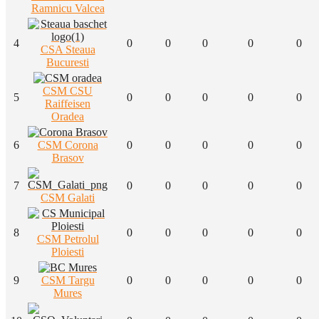
Ramnicu Valcea
4
0
0
0
0
0
CSA Steaua
Bucuresti
CSM CSU
5
0
0
0
0
0
Raiffeisen
Oradea
6
CSM Corona
0
0
0
0
0
Brasov
7
0
0
0
0
0
CSM Galati
8
0
0
0
0
0
CSM Petrolul
Ploiesti
9
CSM Targu
0
0
0
0
0
Mures