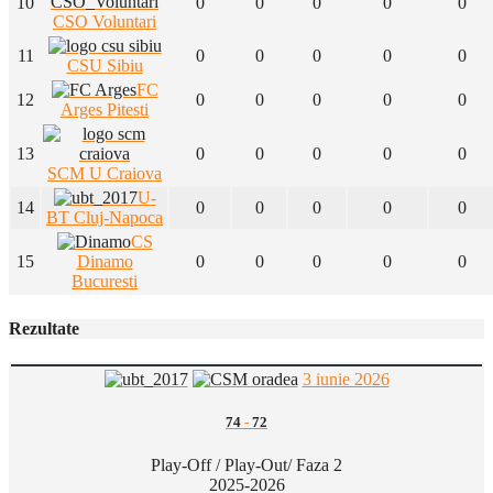
10
0
0
0
0
0
CSO Voluntari
11
0
0
0
0
0
CSU Sibiu
FC
12
0
0
0
0
0
Arges Pitesti
13
0
0
0
0
0
SCM U Craiova
U-
14
0
0
0
0
0
BT Cluj-Napoca
CS
15
Dinamo
0
0
0
0
0
Bucuresti
Rezultate
3 iunie 2026
74
-
72
Play-Off / Play-Out/ Faza 2
2025-2026