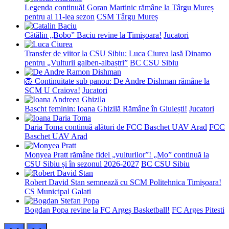
Legenda continuă! Goran Martinic rămâne la Târgu Mureș
pentru al 11-lea sezon
CSM Târgu Mureș
Cătălin „Bobo” Baciu revine la Timișoara!
Jucatori
Transfer de viitor la CSU Sibiu: Luca Ciurea lasă Dinamo
pentru „Vulturii galben-albaștri”
BC CSU Sibiu
🦁 Continuitate sub panou: De Andre Dishman rămâne la
SCM U Craiova!
Jucatori
Bascht feminin: Ioana Ghizilă Rămâne în Giulești!
Jucatori
Daria Toma continuă alături de FCC Baschet UAV Arad
FCC
Baschet UAV Arad
Monyea Pratt rămâne fidel „vulturilor”! „Mo” continuă la
CSU Sibiu și în sezonul 2026-2027
BC CSU Sibiu
Robert David Stan semnează cu SCM Politehnica Timișoara!
CS Municipal Galati
Bogdan Popa revine la FC Argeș Basketball!
FC Arges Pitesti
prev
next