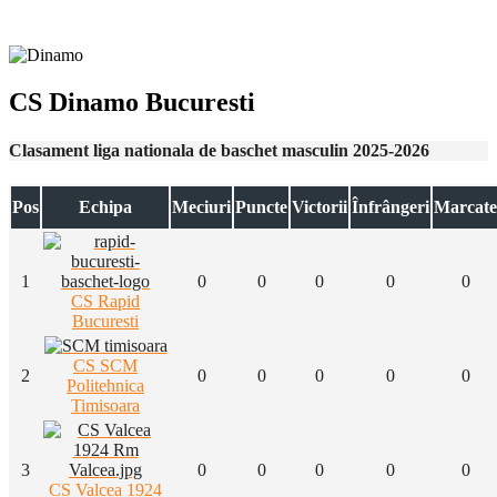
CS Dinamo Bucuresti
Clasament liga nationala de baschet masculin 2025-2026
Pos
Echipa
Meciuri
Puncte
Victorii
Înfrângeri
Marcate
1
0
0
0
0
0
CS Rapid
Bucuresti
CS SCM
2
0
0
0
0
0
Politehnica
Timisoara
3
0
0
0
0
0
CS Valcea 1924