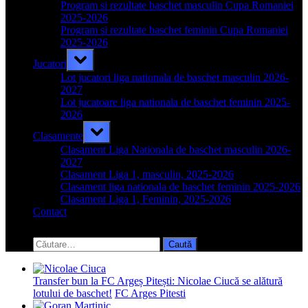
menu
Program si rezultate baschet masculin Cupa Romaniei
2025-2026
Program si rezultate baschet feminin Cupa Romaniei
2025-2026
Toggle
Jucatori
sub-
menu
Lot jucatori liga nationala de baschet masculin 2026-
2027
Lot jucatoare liga nationala de baschet feminin 2025-
2026
Toggle
Clasamente
sub-
menu
Clasament Liga Nationala de baschet masculin 2026-
2027
Clasament Liga 1, masculin, 2025-2026
Clasament liga nationala de baschet feminin 2025-2026
Clasament Liga 1, Feminin, 2025-2026
Contact
Toggle
search
Caută
form
după:
Transfer bun la FC Argeș Pitești: Nicolae Ciucă se alătură
lotului de baschet!
FC Arges Pitesti