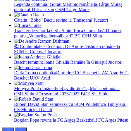
Legenda continuă! Goran Martinic rămâne la Târgu Mureș
pentru al 11-lea sezon
CSM Târgu Mureș
Cătălin „Bobo” Baciu revine la Timișoara!
Jucatori
Transfer de viitor la CSU Sibiu: Luca Ciurea lasă Dinamo
pentru „Vulturii galben-albaștri”
BC CSU Sibiu
🦁 Continuitate sub panou: De Andre Dishman rămâne la
SCM U Craiova!
Jucatori
Bascht feminin: Ioana Ghizilă Rămâne în Giulești!
Jucatori
Daria Toma continuă alături de FCC Baschet UAV Arad
FCC
Baschet UAV Arad
Monyea Pratt rămâne fidel „vulturilor”! „Mo” continuă la
CSU Sibiu și în sezonul 2026-2027
BC CSU Sibiu
Robert David Stan semnează cu SCM Politehnica Timișoara!
CS Municipal Galati
Bogdan Popa revine la FC Argeș Basketball!
FC Arges Pitesti
prev
next