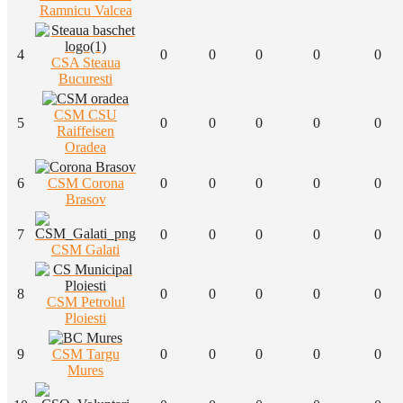
Ramnicu Valcea
4
0
0
0
0
0
CSA Steaua
Bucuresti
CSM CSU
5
0
0
0
0
0
Raiffeisen
Oradea
6
CSM Corona
0
0
0
0
0
Brasov
7
0
0
0
0
0
CSM Galati
8
0
0
0
0
0
CSM Petrolul
Ploiesti
9
CSM Targu
0
0
0
0
0
Mures