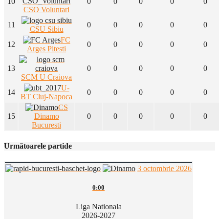
10
0
0
0
0
0
CSO Voluntari
11
0
0
0
0
0
CSU Sibiu
FC
12
0
0
0
0
0
Arges Pitesti
13
0
0
0
0
0
SCM U Craiova
U-
14
0
0
0
0
0
BT Cluj-Napoca
CS
15
Dinamo
0
0
0
0
0
Bucuresti
Următoarele partide
3 octombrie 2026
0:00
Liga Nationala
2026-2027