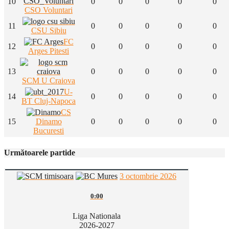
10
0
0
0
0
0
CSO Voluntari
11
0
0
0
0
0
CSU Sibiu
FC
12
0
0
0
0
0
Arges Pitesti
13
0
0
0
0
0
SCM U Craiova
U-
14
0
0
0
0
0
BT Cluj-Napoca
CS
15
Dinamo
0
0
0
0
0
Bucuresti
Următoarele partide
3 octombrie 2026
0:00
Liga Nationala
2026-2027