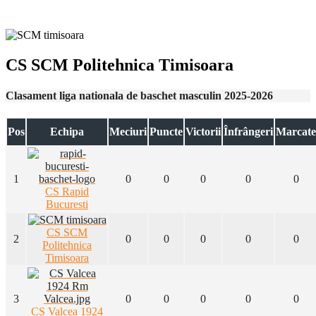
CS SCM Politehnica Timisoara
Clasament liga nationala de baschet masculin 2025-2026
Pos
Echipa
Meciuri
Puncte
Victorii
Înfrângeri
Marcate
1
0
0
0
0
0
CS Rapid
Bucuresti
CS SCM
2
0
0
0
0
0
Politehnica
Timisoara
3
0
0
0
0
0
CS Valcea 1924