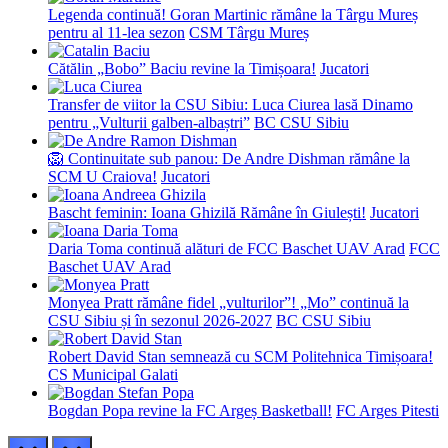
Legenda continuă! Goran Martinic rămâne la Târgu Mureș
pentru al 11-lea sezon
CSM Târgu Mureș
Cătălin „Bobo” Baciu revine la Timișoara!
Jucatori
Transfer de viitor la CSU Sibiu: Luca Ciurea lasă Dinamo
pentru „Vulturii galben-albaștri”
BC CSU Sibiu
🦁 Continuitate sub panou: De Andre Dishman rămâne la
SCM U Craiova!
Jucatori
Bascht feminin: Ioana Ghizilă Rămâne în Giulești!
Jucatori
Daria Toma continuă alături de FCC Baschet UAV Arad
FCC
Baschet UAV Arad
Monyea Pratt rămâne fidel „vulturilor”! „Mo” continuă la
CSU Sibiu și în sezonul 2026-2027
BC CSU Sibiu
Robert David Stan semnează cu SCM Politehnica Timișoara!
CS Municipal Galati
Bogdan Popa revine la FC Argeș Basketball!
FC Arges Pitesti
prev
next