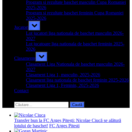
menu
Program si rezultate baschet masculin Cupa Romaniei
2025-2026
Program si rezultate baschet feminin Cupa Romaniei
2025-2026
Toggle
Jucatori
sub-
menu
Lot jucatori liga nationala de baschet masculin 2026-
2027
Lot jucatoare liga nationala de baschet feminin 2025-
2026
Toggle
Clasamente
sub-
menu
Clasament Liga Nationala de baschet masculin 2026-
2027
Clasament Liga 1, masculin, 2025-2026
Clasament liga nationala de baschet feminin 2025-2026
Clasament Liga 1, Feminin, 2025-2026
Contact
Toggle
search
Caută
form
după:
Transfer bun la FC Argeș Pitești: Nicolae Ciucă se alătură
lotului de baschet!
FC Arges Pitesti