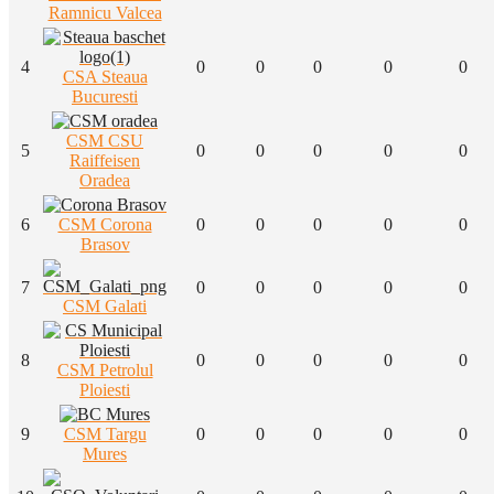
Ramnicu Valcea
4
0
0
0
0
0
CSA Steaua
Bucuresti
CSM CSU
5
0
0
0
0
0
Raiffeisen
Oradea
6
CSM Corona
0
0
0
0
0
Brasov
7
0
0
0
0
0
CSM Galati
8
0
0
0
0
0
CSM Petrolul
Ploiesti
9
CSM Targu
0
0
0
0
0
Mures