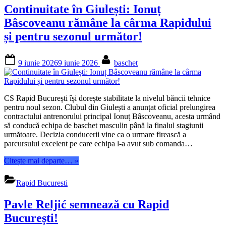
Rămâne
Continuitate în Giulești: Ionuț
în
Giulești!”
Bâscoveanu rămâne la cârma Rapidului
și pentru sezonul următor!
Posted
By
9 iunie 2026
9 iunie 2026
baschet
on
CS Rapid București își dorește stabilitate la nivelul băncii tehnice
pentru noul sezon. Clubul din Giulești a anunțat oficial prelungirea
contractului antrenorului principal Ionuț Bâscoveanu, acesta urmând
să conducă echipa de baschet masculin până la finalul stagiunii
următoare. Decizia conducerii vine ca o urmare firească a
parcursului excelent pe care echipa l-a avut sub comanda…
“Continuitate
Citește mai departe…
»
în
Giulești:
Rapid Bucuresti
Ionuț
Bâscoveanu
Pavle Reljić semnează cu Rapid
rămâne
la
București!
cârma