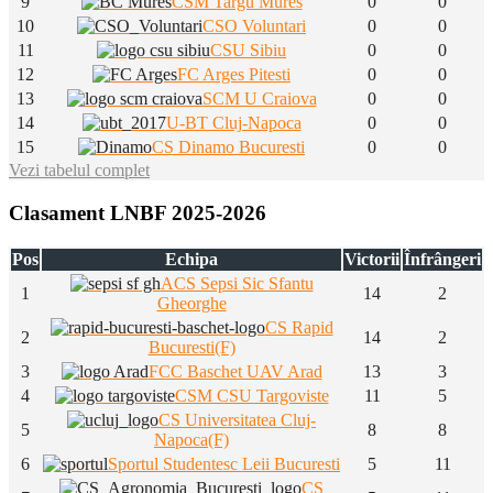
9
CSM Targu Mures
0
0
10
CSO Voluntari
0
0
11
CSU Sibiu
0
0
12
FC Arges Pitesti
0
0
13
SCM U Craiova
0
0
14
U-BT Cluj-Napoca
0
0
15
CS Dinamo Bucuresti
0
0
Vezi tabelul complet
Clasament LNBF 2025-2026
Pos
Echipa
Victorii
Înfrângeri
ACS Sepsi Sic Sfantu
1
14
2
Gheorghe
CS Rapid
2
14
2
Bucuresti(F)
3
FCC Baschet UAV Arad
13
3
4
CSM CSU Targoviste
11
5
CS Universitatea Cluj-
5
8
8
Napoca(F)
6
Sportul Studentesc Leii Bucuresti
5
11
CS