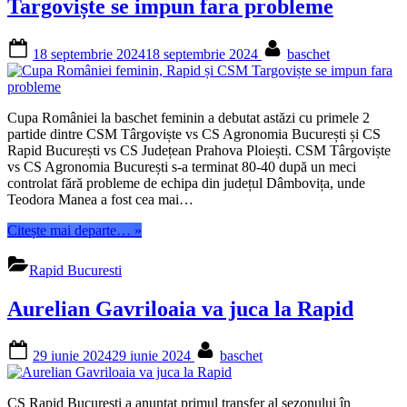
da
Targoviște se impun fara probleme
tot
ce
Posted
By
avem
18 septembrie 2024
18 septembrie 2024
baschet
on
mai
bun””
Cupa României la baschet feminin a debutat astăzi cu primele 2
partide dintre CSM Târgoviște vs CS Agronomia București și CS
Rapid București vs CS Județean Prahova Ploiești. CSM Târgoviște
vs CS Agronomia București s-a terminat 80-40 după un meci
controlat fără probleme de echipa din județul Dâmbovița, unde
Teodora Manea a fost cea mai…
“Cupa
Citește mai departe…
»
României
feminin,
Rapid Bucuresti
Rapid
și
Aurelian Gavriloaia va juca la Rapid
CSM
Targoviște
se
Posted
By
29 iunie 2024
29 iunie 2024
baschet
impun
on
fara
probleme”
CS Rapid București a anunțat primul transfer al sezonului în