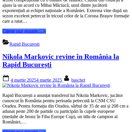
ajuns la un acord cu Mihai Măciucă, unul dintre jucătorii
exponențiali ai echipei naționale a României. Extrema vine după un
sezon excelent petrecut în tricoul celor de la Corona Brașov formație
care a ratat…
“Mihai
Citește mai departe…
»
Măciucă
va
Rapid Bucuresti
juca
la
Nikola Markovic revine în România la
Rapid
București”
Rapid București
Posted
By
4 martie 2025
4 martie 2025
baschet
on
Rapid București a anunțat transferul lui Nikola Markovic, jucător
cunoscut în România pentru perioada petrecută la CSM CSU
Oradea. Pentru formația din Oradea, sârbul de 35 de ani și 208 cm a
adunat peste 200 de partide cu participări în cupele europene
(medalie de bronz în Fiba Europe Cup), un titlu de campion al
României,…
“Nikola
Citește mai departe…
»