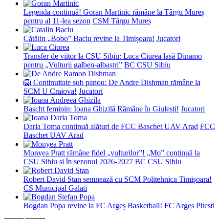
Legenda continuă! Goran Martinic rămâne la Târgu Mureș
pentru al 11-lea sezon
CSM Târgu Mureș
Cătălin „Bobo” Baciu revine la Timișoara!
Jucatori
Transfer de viitor la CSU Sibiu: Luca Ciurea lasă Dinamo
pentru „Vulturii galben-albaștri”
BC CSU Sibiu
🦁 Continuitate sub panou: De Andre Dishman rămâne la
SCM U Craiova!
Jucatori
Bascht feminin: Ioana Ghizilă Rămâne în Giulești!
Jucatori
Daria Toma continuă alături de FCC Baschet UAV Arad
FCC
Baschet UAV Arad
Monyea Pratt rămâne fidel „vulturilor”! „Mo” continuă la
CSU Sibiu și în sezonul 2026-2027
BC CSU Sibiu
Robert David Stan semnează cu SCM Politehnica Timișoara!
CS Municipal Galati
Bogdan Popa revine la FC Argeș Basketball!
FC Arges Pitesti