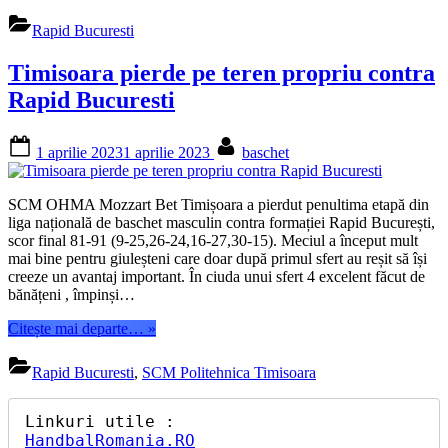
Bilinovac
continua
Rapid Bucuresti
la
Rapid”
Timisoara pierde pe teren propriu contra
Rapid Bucuresti
Posted
By
1 aprilie 2023
1 aprilie 2023
baschet
on
SCM OHMA Mozzart Bet Timișoara a pierdut penultima etapă din
liga națională de baschet masculin contra formației Rapid București,
scor final 81-91 (9-25,26-24,16-27,30-15). Meciul a început mult
mai bine pentru giuleșteni care doar după primul sfert au reșit să își
creeze un avantaj important. În ciuda unui sfert 4 excelent făcut de
bănățeni , împinși…
“Timisoara
Citește mai departe…
»
pierde
pe
Rapid Bucuresti
,
SCM Politehnica Timisoara
teren
propriu
contra
Rapid
HandbalRomania.RO