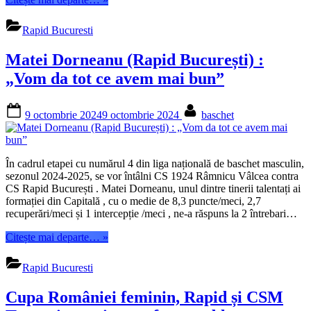
Markovic
revine
Rapid Bucuresti
în
România
Matei Dorneanu (Rapid București) :
la
Rapid
„Vom da tot ce avem mai bun”
București”
Posted
By
9 octombrie 2024
9 octombrie 2024
baschet
on
În cadrul etapei cu numărul 4 din liga națională de baschet masculin,
sezonul 2024-2025, se vor întâlni CS 1924 Râmnicu Vâlcea contra
CS Rapid București . Matei Dorneanu, unul dintre tinerii talentați ai
formației din Capitală , cu o medie de 8,3 puncte/meci, 2,7
recuperări/meci și 1 intercepție /meci , ne-a răspuns la 2 întrebari…
“Matei
Citește mai departe…
»
Dorneanu
(Rapid
Rapid Bucuresti
București)
:
Cupa României feminin, Rapid și CSM
„Vom