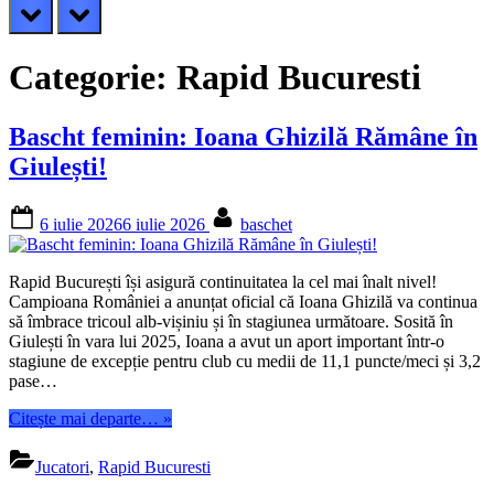
prev
next
Categorie:
Rapid Bucuresti
Bascht feminin: Ioana Ghizilă Rămâne în
Giulești!
Posted
By
6 iulie 2026
6 iulie 2026
baschet
on
Rapid București își asigură continuitatea la cel mai înalt nivel!
Campioana României a anunțat oficial că Ioana Ghizilă va continua
să îmbrace tricoul alb-vișiniu și în stagiunea următoare. Sosită în
Giulești în vara lui 2025, Ioana a avut un aport important într-o
stagiune de excepție pentru club cu medii de 11,1 puncte/meci și 3,2
pase…
“Bascht
Citește mai departe…
»
feminin:
Ioana
Jucatori
,
Rapid Bucuresti
Ghizilă