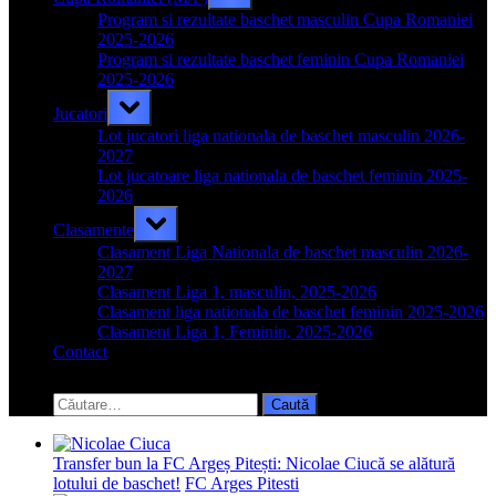
sub-
menu
Program si rezultate baschet masculin Cupa Romaniei
2025-2026
Program si rezultate baschet feminin Cupa Romaniei
2025-2026
Toggle
Jucatori
sub-
menu
Lot jucatori liga nationala de baschet masculin 2026-
2027
Lot jucatoare liga nationala de baschet feminin 2025-
2026
Toggle
Clasamente
sub-
menu
Clasament Liga Nationala de baschet masculin 2026-
2027
Clasament Liga 1, masculin, 2025-2026
Clasament liga nationala de baschet feminin 2025-2026
Clasament Liga 1, Feminin, 2025-2026
Contact
Toggle
search
Caută
form
după:
Transfer bun la FC Argeș Pitești: Nicolae Ciucă se alătură
lotului de baschet!
FC Arges Pitesti