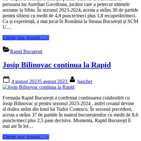
persoana lui Aurelian Gavriloaia, jucător care a petrecut ultimele
sezoane la Sibiu. În sezonul 2023-2024, acesta a strâns 30 de partide
pentru sibieni cu medii de 4,8 puncte/meci plus 1,8 recuperări/meci.
Ca și experiență, a mai jucat în România la Steaua București și SCM
U…
“Aurelian
Citește mai departe…
»
Gavriloaia
va
Rapid Bucuresti
juca
la
Josip Bilinovac continua la Rapid
Rapid”
Posted
By
4 august 2023
5 august 2023
baschet
on
Formația Rapid București a confirmat continuarea colaborării cu
Josip Bilinovac și pentru sezonul 2023-2024 , astfel croatul devine
al doilea străin din lotul lui Tudor Costescu. În sezonul precedent,
acesta a strâns 37 de partide în maieul bucureștenilor cu medii de 8,6
puncte/meci plus 2,5 pase decisive. Momenta, Rapid București îi
mai are în lot…
“Josip
Citește mai departe…
»