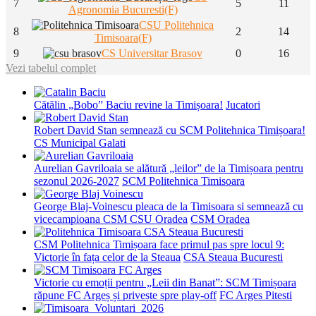
7
5
11
Agronomia Bucuresti(F)
CSU Politehnica
8
2
14
Timisoara(F)
9
CS Universitar Brasov
0
16
Vezi tabelul complet
Cătălin „Bobo” Baciu revine la Timișoara!
Jucatori
Robert David Stan semnează cu SCM Politehnica Timișoara!
CS Municipal Galati
Aurelian Gavriloaia se alătură „leilor” de la Timișoara pentru
sezonul 2026-2027
SCM Politehnica Timisoara
George Blaj-Voinescu pleaca de la Timisoara si semnează cu
vicecampioana CSM CSU Oradea
CSM Oradea
CSM Politehnica Timișoara face primul pas spre locul 9:
Victorie în fața celor de la Steaua
CSA Steaua Bucuresti
Victorie cu emoții pentru „Leii din Banat”: SCM Timișoara
răpune FC Argeș și privește spre play-off
FC Arges Pitesti