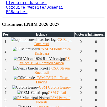
Bucuresti”
Livescore baschet
Gazduire Website/Domenii
FRBaschet
Clasament LNBM 2026-2027
Pos
Echipa
Victorii
Înfrângeri
CS Rapid
1
0
0
Bucuresti
CS SCM Politehnica
2
0
0
Timisoara
CS
3
0
0
Valcea 1924 Ramnicu Valcea
CSA Steaua
4
0
0
Bucuresti
CSM CSU Raiffeisen
5
0
0
Oradea
6
CSM Corona Brasov
0
0
7
CSM Galati
0
0
CSM Petrolul
8
0
0
Ploiesti