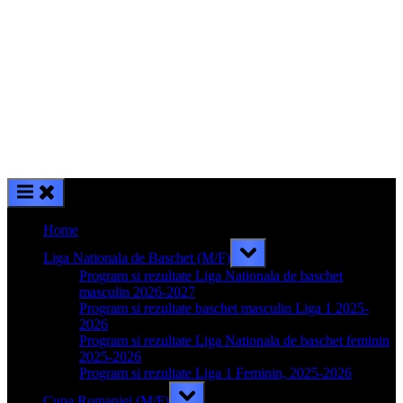
Home
Toggle
Liga Nationala de Baschet (M/F)
sub-
menu
Program si rezultate Liga Nationala de baschet
masculin 2026-2027
Program si rezultate baschet masculin Liga 1 2025-
2026
Program si rezultate Liga Nationala de baschet feminin
2025-2026
Program si rezultate Liga 1 Feminin, 2025-2026
Toggle
Cupa Romaniei (M/F)