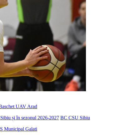
Baschet UAV Arad
Sibiu și în sezonul 2026-2027
BC CSU Sibiu
S Municipal Galati