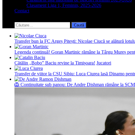
Clasament Liga 1, Feminin, 2025-2026
Contact
Toggle
search
Caută
form
după:
Transfer bun la FC Argeș Pitești: Nicolae Ciucă se alătură lotul
Legenda continuă! Goran Martinic rămâne la Târgu Mureș pentr
Cătălin „Bobo” Baciu revine la Timișoara!
Jucatori
Transfer de viitor la CSU Sibiu: Luca Ciurea lasă Dinamo pentru
🦁 Continuitate sub panou: De Andre Dishman rămâne la SCM