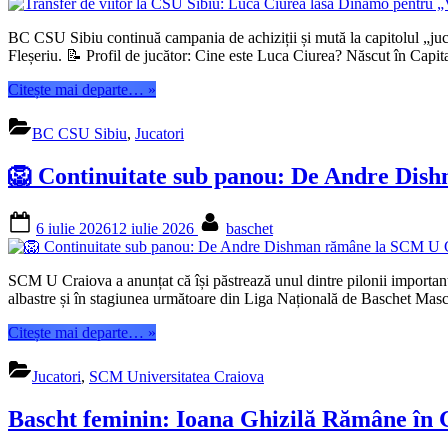
BC CSU Sibiu continuă campania de achiziții și mută la capitolul „jucă
Fleșeriu. 📝 Profil de jucător: Cine este Luca Ciurea? Născut în Capital
“Transfer
Citește mai departe…
»
de
viitor
BC CSU Sibiu
,
Jucatori
la
CSU
🦁 Continuitate sub panou: De Andre Dis
Sibiu:
Luca
Ciurea
Posted
By
6 iulie 2026
12 iulie 2026
baschet
lasă
on
Dinamo
pentru
SCM U Craiova a anunțat că își păstrează unul dintre pilonii importa
„Vulturii
albastre și în stagiunea următoare din Liga Națională de Baschet Mas
galben-
albaștri””
“🦁
Citește mai departe…
»
Continuitate
sub
Jucatori
,
SCM Universitatea Craiova
panou:
De
Bascht feminin: Ioana Ghizilă Rămâne în G
Andre
Dishman