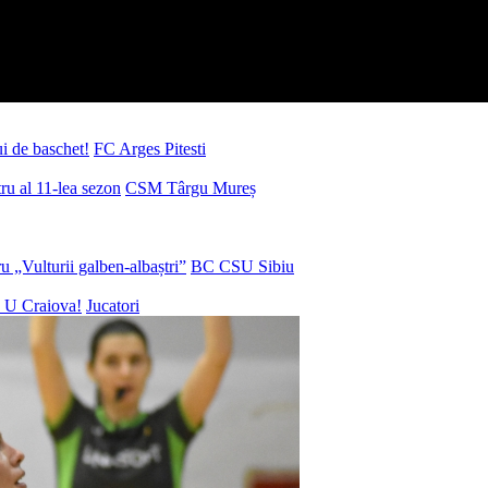
ui de baschet!
FC Arges Pitesti
u al 11-lea sezon
CSM Târgu Mureș
 „Vulturii galben-albaștri”
BC CSU Sibiu
 U Craiova!
Jucatori