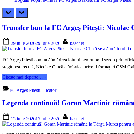
Bogdan Popa revine la FC Argeș Basketball!
FC Arges Pitesti
prev
next
Transfer bun la FC Argeș Pitești: Nicolae C
Posted
By
29 iulie 2026
29 iulie 2026
baschet
on
FC Argeș Pitești continuă întărirea lotului pentru noul sezon prin ofic
stagiunea trecută, Nicolae Ciucă a îmbrăcat tricoul formației CSM Galaț
“Transfer
Citește mai departe…
»
bun
la
FC Arges Pitesti
,
Jucatori
FC
Argeș
Legenda continuă! Goran Martinic rămâne 
Pitești:
Nicolae
Ciucă
Posted
By
15 iulie 2026
15 iulie 2026
baschet
se
on
alătură
lotului