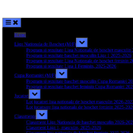
Home
Toggle
Liga Nationala de Baschet (M/F)
sub-
menu
Program si rezultate Liga Nationala de baschet masculi
Program si rezultate baschet masculin Liga 1 2025-2026
Program si rezultate Liga Nationala de baschet feminin 
Program si rezultate Liga 1 Feminin, 2025-2026
Toggle
Cupa Romaniei (M/F)
sub-
menu
Program si rezultate baschet masculin Cupa Romaniei 2
Program si rezultate baschet feminin Cupa Romaniei 20
Toggle
Jucatori
sub-
menu
Lot jucatori liga nationala de baschet masculin 2026-202
Lot jucatoare liga nationala de baschet feminin 2025-202
Toggle
Clasamente
sub-
menu
Clasament Liga Nationala de baschet masculin 2026-20
Clasament Liga 1, masculin, 2025-2026
Clasament liga nationala de baschet feminin 2025-2026