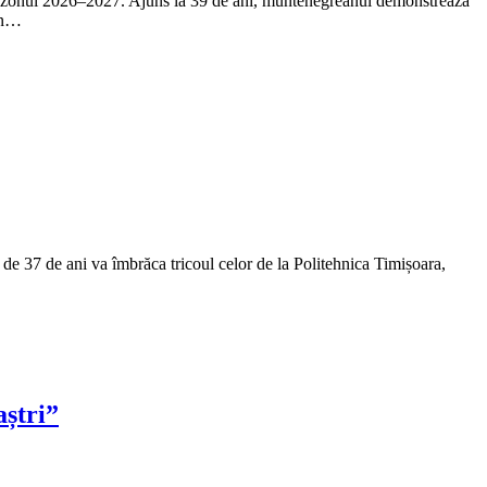
 în sezonul 2026–2027. Ajuns la 39 de ani, muntenegreanul demonstrează
 în…
 de 37 de ani va îmbrăca tricoul celor de la Politehnica Timișoara,
aștri”