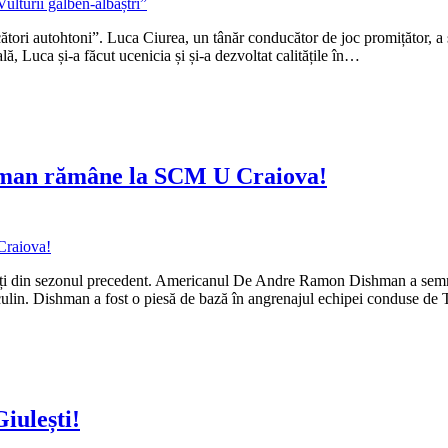
tori autohtoni”. Luca Ciurea, un tânăr conducător de joc promițător, a s
ă, Luca și-a făcut ucenicia și și-a dezvoltat calitățile în…
hman rămâne la SCM U Craiova!
nți din sezonul precedent. Americanul De Andre Ramon Dishman a semnat 
culin. Dishman a fost o piesă de bază în angrenajul echipei conduse d
iulești!