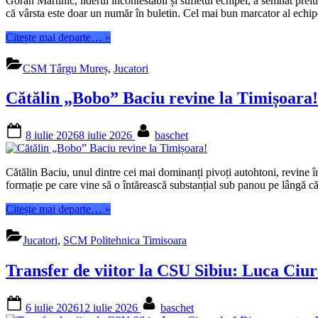
Goran Martinic, liderul incontestabil și sufletul echipei, a semnat pr
de
că vârsta este doar un număr în buletin. Cel mai bun marcator al echi
baschet!”
“Legenda
Citește mai departe…
»
continuă!
Goran
CSM Târgu Mureș
,
Jucatori
Martinic
rămâne
Cătălin „Bobo” Baciu revine la Timișoara!
la
Târgu
Mureș
Posted
By
8 iulie 2026
8 iulie 2026
baschet
pentru
on
al
11-
Cătălin Baciu, unul dintre cei mai dominanți pivoți autohtoni, revine î
lea
formație pe care vine să o întărească substanțial sub panou pe lângă 
sezon”
“Cătălin
Citește mai departe…
»
„Bobo”
Baciu
Jucatori
,
SCM Politehnica Timisoara
revine
la
Transfer de viitor la CSU Sibiu: Luca Ciur
Timișoara!”
Posted
By
6 iulie 2026
12 iulie 2026
baschet
on