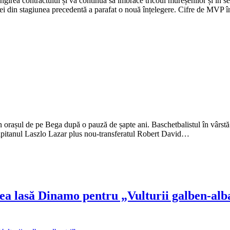
elungirea contractului și va continua să îmbrace tricoul mureșenilor și
pei din stagiunea precedentă a parafat o nouă înțelegere. Cifre de MVP
n orașul de pe Bega după o pauză de șapte ani. Baschetbalistul în vârstă
căpitanul Laszlo Lazar plus nou-transferatul Robert David…
ea lasă Dinamo pentru „Vulturii galben-alb