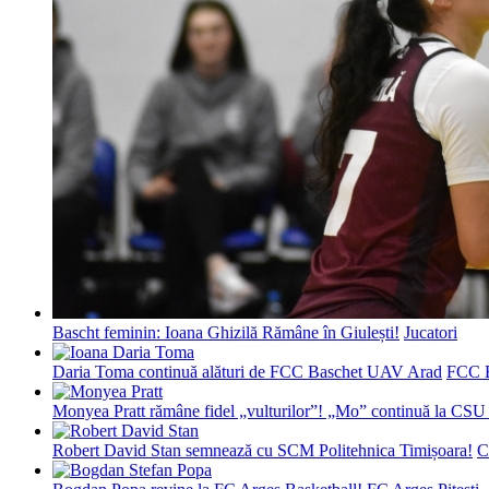
Bascht feminin: Ioana Ghizilă Rămâne în Giulești!
Jucatori
Daria Toma continuă alături de FCC Baschet UAV Arad
FCC 
Monyea Pratt rămâne fidel „vulturilor”! „Mo” continuă la CSU 
Robert David Stan semnează cu SCM Politehnica Timișoara!
C