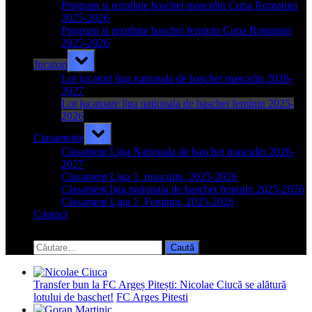
menu
Program si rezultate baschet masculin Cupa Romaniei
2025-2026
Program si rezultate baschet feminin Cupa Romaniei
2025-2026
Toggle
Jucatori
sub-
menu
Lot jucatori liga nationala de baschet masculin 2026-
2027
Lot jucatoare liga nationala de baschet feminin 2025-
2026
Toggle
Clasamente
sub-
menu
Clasament Liga Nationala de baschet masculin 2026-
2027
Clasament Liga 1, masculin, 2025-2026
Clasament liga nationala de baschet feminin 2025-2026
Clasament Liga 1, Feminin, 2025-2026
Contact
Toggle
search
Caută
form
după:
Transfer bun la FC Argeș Pitești: Nicolae Ciucă se alătură
lotului de baschet!
FC Arges Pitesti