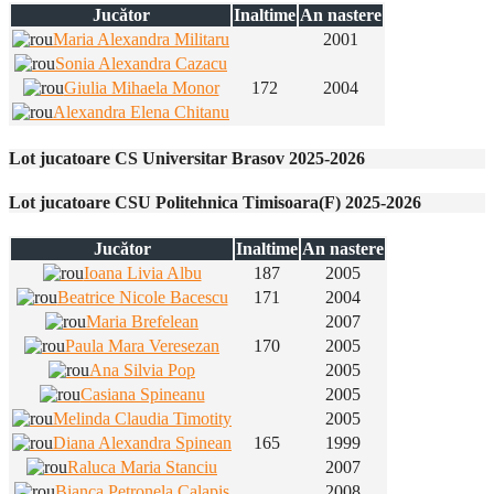
Jucător
Inaltime
An nastere
Maria Alexandra Militaru
2001
Sonia Alexandra Cazacu
Giulia Mihaela Monor
172
2004
Alexandra Elena Chitanu
Lot jucatoare CS Universitar Brasov 2025-2026
Lot jucatoare CSU Politehnica Timisoara(F) 2025-2026
Jucător
Inaltime
An nastere
Ioana Livia Albu
187
2005
Beatrice Nicole Bacescu
171
2004
Maria Brefelean
2007
Paula Mara Veresezan
170
2005
Ana Silvia Pop
2005
Casiana Spineanu
2005
Melinda Claudia Timotity
2005
Diana Alexandra Spinean
165
1999
Raluca Maria Stanciu
2007
Bianca Petronela Calapis
2008