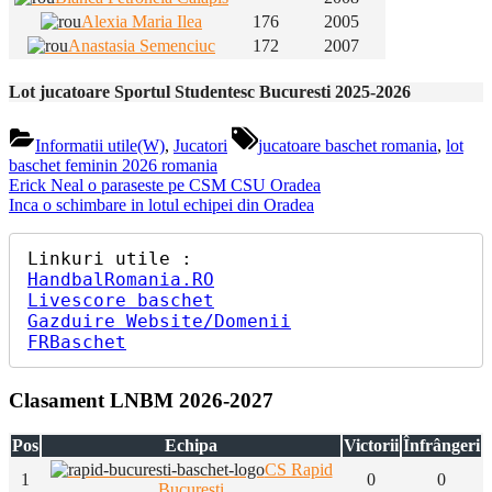
Alexia Maria Ilea
176
2005
Anastasia Semenciuc
172
2007
Lot jucatoare Sportul Studentesc Bucuresti 2025-2026
Tags:
Informatii utile(W)
,
Jucatori
jucatoare baschet romania
,
lot
baschet feminin 2026 romania
Navigare
Previous
Erick Neal o paraseste pe CSM CSU Oradea
Post:
Next
Inca o schimbare in lotul echipei din Oradea
în
Post:
articole
HandbalRomania.RO
Livescore baschet
Gazduire Website/Domenii
FRBaschet
Clasament LNBM 2026-2027
Pos
Echipa
Victorii
Înfrângeri
CS Rapid
1
0
0
Bucuresti