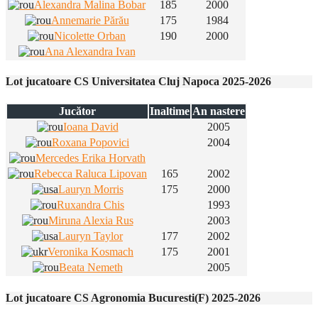
Alexandra Malina Bobar
185
2000
Annemarie Părău
175
1984
Nicolette Orban
190
2000
Ana Alexandra Ivan
Lot jucatoare CS Universitatea Cluj Napoca 2025-2026
Jucător
Inaltime
An nastere
Ioana David
2005
Roxana Popovici
2004
Mercedes Erika Horvath
Rebecca Raluca Lipovan
165
2002
Lauryn Morris
175
2000
Ruxandra Chis
1993
Miruna Alexia Rus
2003
Lauryn Taylor
177
2002
Veronika Kosmach
175
2001
Beata Nemeth
2005
Lot jucatoare CS Agronomia Bucuresti(F) 2025-2026