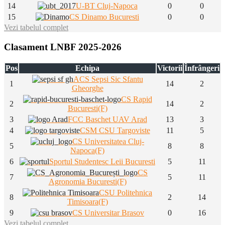
14
U-BT Cluj-Napoca
0
0
15
CS Dinamo Bucuresti
0
0
Vezi tabelul complet
Clasament LNBF 2025-2026
Pos
Echipa
Victorii
Înfrângeri
ACS Sepsi Sic Sfantu
1
14
2
Gheorghe
CS Rapid
2
14
2
Bucuresti(F)
3
FCC Baschet UAV Arad
13
3
4
CSM CSU Targoviste
11
5
CS Universitatea Cluj-
5
8
8
Napoca(F)
6
Sportul Studentesc Leii Bucuresti
5
11
CS
7
5
11
Agronomia Bucuresti(F)
CSU Politehnica
8
2
14
Timisoara(F)
9
CS Universitar Brasov
0
16
Vezi tabelul complet