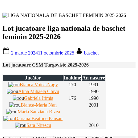
Lot jucatoare liga nationala de baschet
feminin 2025-2026
Posted
By
2 martie 2024
11 octombrie 2025
baschet
on
Lot jucatoare CSM Targoviste 2025-2026
Jucător
Inaltime
An nastere
Bianca Voica-Nagy
170
1991
Alina Mihaela Chivu
1990
Gabriela Irimia
176
1990
Bianca-Maria Nan
2001
Maria Sanziana Rizea
Dariana Beatrice Pausan
Sara Nitescu
2010