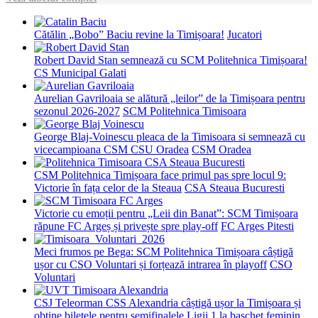
Cătălin „Bobo” Baciu revine la Timișoara!
Jucatori
Robert David Stan semnează cu SCM Politehnica Timișoara!
CS Municipal Galati
Aurelian Gavriloaia se alătură „leilor” de la Timișoara pentru
sezonul 2026-2027
SCM Politehnica Timisoara
George Blaj-Voinescu pleaca de la Timisoara si semnează cu
vicecampioana CSM CSU Oradea
CSM Oradea
CSM Politehnica Timișoara face primul pas spre locul 9:
Victorie în fața celor de la Steaua
CSA Steaua Bucuresti
Victorie cu emoții pentru „Leii din Banat”: SCM Timișoara
răpune FC Argeș și privește spre play-off
FC Arges Pitesti
Meci frumos pe Bega: SCM Politehnica Timișoara câștigă
ușor cu CSO Voluntari și forțează intrarea în playoff
CSO
Voluntari
CSJ Teleorman CSS Alexandria câștigă ușor la Timișoara și
obține biletele pentru semifinalele Ligii 1 la baschet feminin