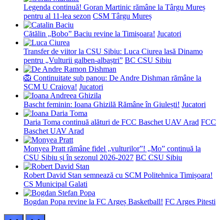
Legenda continuă! Goran Martinic rămâne la Târgu Mureș
pentru al 11-lea sezon
CSM Târgu Mureș
Cătălin „Bobo” Baciu revine la Timișoara!
Jucatori
Transfer de viitor la CSU Sibiu: Luca Ciurea lasă Dinamo
pentru „Vulturii galben-albaștri”
BC CSU Sibiu
🦁 Continuitate sub panou: De Andre Dishman rămâne la
SCM U Craiova!
Jucatori
Bascht feminin: Ioana Ghizilă Rămâne în Giulești!
Jucatori
Daria Toma continuă alături de FCC Baschet UAV Arad
FCC
Baschet UAV Arad
Monyea Pratt rămâne fidel „vulturilor”! „Mo” continuă la
CSU Sibiu și în sezonul 2026-2027
BC CSU Sibiu
Robert David Stan semnează cu SCM Politehnica Timișoara!
CS Municipal Galati
Bogdan Popa revine la FC Argeș Basketball!
FC Arges Pitesti
prev
next