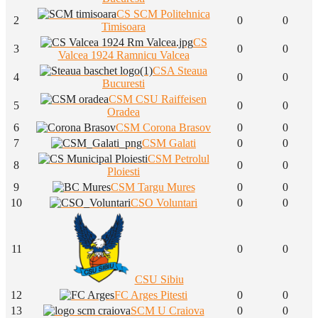
CS SCM Politehnica
2
0
0
Timisoara
CS
3
0
0
Valcea 1924 Ramnicu Valcea
CSA Steaua
4
0
0
Bucuresti
CSM CSU Raiffeisen
5
0
0
Oradea
6
CSM Corona Brasov
0
0
7
CSM Galati
0
0
CSM Petrolul
8
0
0
Ploiesti
9
CSM Targu Mures
0
0
10
CSO Voluntari
0
0
11
0
0
CSU Sibiu
12
FC Arges Pitesti
0
0
13
SCM U Craiova
0
0