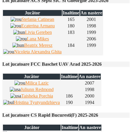
Lot jucatoare ACS Sepsi SIC Sf Gheorghe 2025-2026
Jucător
Inaltime
An nastere
Stefania Catinean
165
2001
Ecaterina Armanu
180
1998
Livia Gereben
183
1999
Lana Mikes
2006
Beatrix Meresz
184
1999
Nicoleta Alexandra Ghita
Lot jucatoare FCC Baschet UAV Arad 2025-2026
Jucător
Inaltime
An nastere
Milica Lazic
2007
Juliunn Redmond
1998
Taisheka Porchia
186
2000
Hristina Tyutyundzhieva
190
1994
Lot jucatoare CS Rapid Bucuresti(F) 2025-2026
Jucător
Inaltime
An nastere