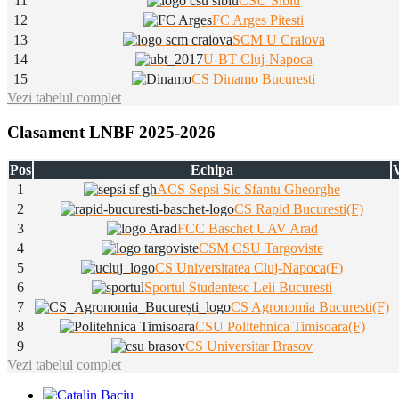
11
CSU Sibiu
12
FC Arges Pitesti
13
SCM U Craiova
14
U-BT Cluj-Napoca
15
CS Dinamo Bucuresti
Vezi tabelul complet
Clasament LNBF 2025-2026
Pos
Echipa
V
1
ACS Sepsi Sic Sfantu Gheorghe
2
CS Rapid Bucuresti(F)
3
FCC Baschet UAV Arad
4
CSM CSU Targoviste
5
CS Universitatea Cluj-Napoca(F)
6
Sportul Studentesc Leii Bucuresti
7
CS Agronomia Bucuresti(F)
8
CSU Politehnica Timisoara(F)
9
CS Universitar Brasov
Vezi tabelul complet