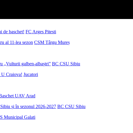
ui de baschet!
FC Arges Pitesti
u al 11-lea sezon
CSM Târgu Mureș
 „Vulturii galben-albaștri”
BC CSU Sibiu
 U Craiova!
Jucatori
Baschet UAV Arad
Sibiu și în sezonul 2026-2027
BC CSU Sibiu
S Municipal Galati