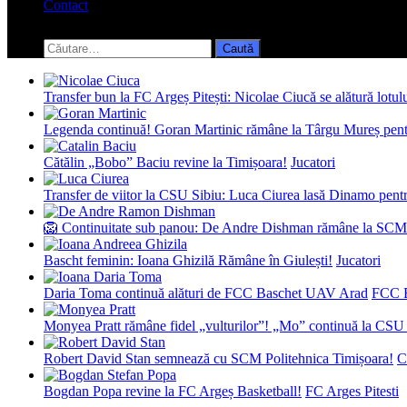
Contact
Toggle
search
Caută
form
după:
Transfer bun la FC Argeș Pitești: Nicolae Ciucă se alătură lotul
Legenda continuă! Goran Martinic rămâne la Târgu Mureș pentr
Cătălin „Bobo” Baciu revine la Timișoara!
Jucatori
Transfer de viitor la CSU Sibiu: Luca Ciurea lasă Dinamo pentru
🦁 Continuitate sub panou: De Andre Dishman rămâne la SCM
Bascht feminin: Ioana Ghizilă Rămâne în Giulești!
Jucatori
Daria Toma continuă alături de FCC Baschet UAV Arad
FCC 
Monyea Pratt rămâne fidel „vulturilor”! „Mo” continuă la CSU 
Robert David Stan semnează cu SCM Politehnica Timișoara!
C
Bogdan Popa revine la FC Argeș Basketball!
FC Arges Pitesti