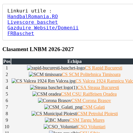
HandbalRomania.RO
Livescore baschet
Gazduire Website/Domenii
FRBaschet
Clasament LNBM 2026-2027
Pos
Echipa
1
CS Rapid Bucuresti
2
CS SCM Politehnica Timisoara
3
CS Valcea 1924 Ramnicu Val
4
CSA Steaua Bucuresti
5
CSM CSU Raiffeisen Oradea
6
CSM Corona Brasov
7
CSM Galati
8
CSM Petrolul Ploiesti
9
CSM Targu Mures
10
CSO Voluntari