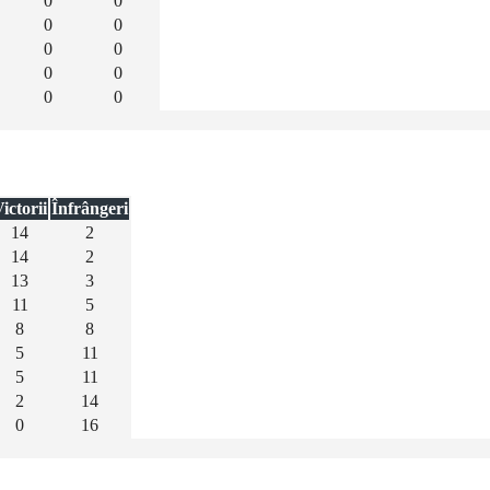
0
0
0
0
0
0
0
0
0
0
ictorii
Înfrângeri
14
2
14
2
13
3
11
5
8
8
5
11
5
11
2
14
0
16