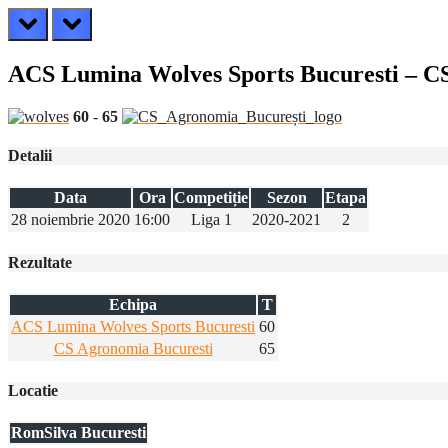
prev
next
ACS Lumina Wolves Sports Bucuresti – C
60
-
65
Detalii
Data
Ora
Competiție
Sezon
Etapa
28 noiembrie 2020
16:00
Liga 1
2020-2021
2
Rezultate
Echipa
T
ACS Lumina Wolves Sports Bucuresti
60
CS Agronomia Bucuresti
65
Locatie
RomSilva Bucuresti