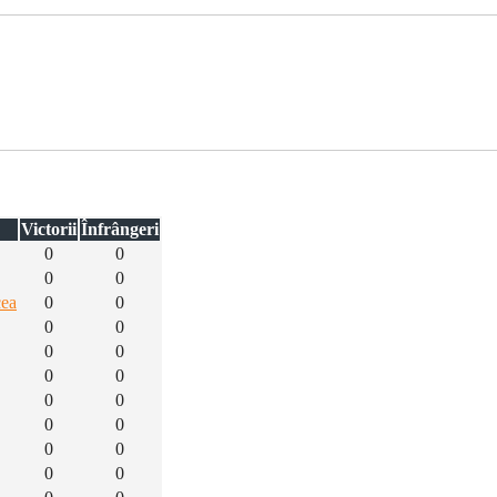
Victorii
Înfrângeri
0
0
0
0
cea
0
0
0
0
0
0
0
0
0
0
0
0
0
0
0
0