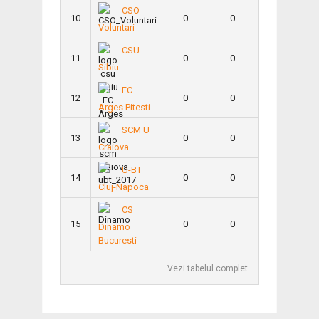
CSO
10
0
0
Voluntari
CSU
11
0
0
Sibiu
FC
12
0
0
Arges Pitesti
SCM U
13
0
0
Craiova
U-BT
14
0
0
Cluj-Napoca
CS
15
0
0
Dinamo
Bucuresti
Vezi tabelul complet