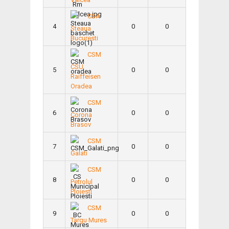
CSA
4
0
0
Steaua
Bucuresti
CSM
CSU
5
0
0
Raiffeisen
Oradea
CSM
6
0
0
Corona
Brasov
CSM
7
0
0
Galati
CSM
8
0
0
Petrolul
Ploiesti
CSM
9
0
0
Targu Mures