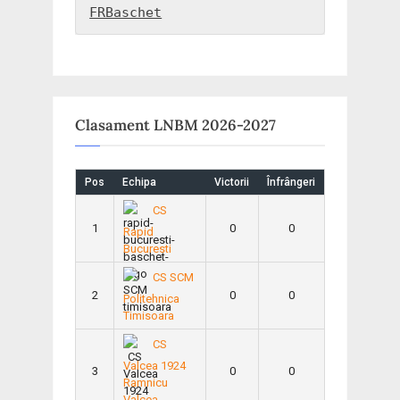
FRBaschet
Clasament LNBM 2026-2027
Pos
Echipa
Victorii
Înfrângeri
CS
1
0
0
Rapid
Bucuresti
CS SCM
2
0
0
Politehnica
Timisoara
CS
Valcea 1924
3
0
0
Ramnicu
Valcea