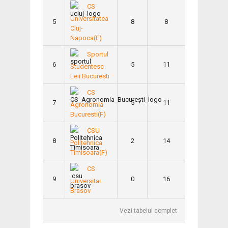
CS
Universitatea
5
8
8
Cluj-
Napoca(F)
Sportul
6
5
11
Studentesc
Leii Bucuresti
CS
7
5
11
Agronomia
Bucuresti(F)
CSU
8
2
14
Politehnica
Timisoara(F)
CS
9
0
16
Universitar
Brasov
Vezi tabelul complet