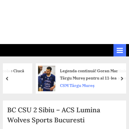
Ciucă
Legenda continuă! Goran Martinic rămâne 
Târgu Mureș pentru al 11-lea sezon
prev
nex
CSM Târgu Mureș
BC CSU 2 Sibiu – ACS Lumina
Wolves Sports Bucuresti