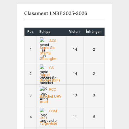
Clasament LNBF 2025-2026
Pos
Echipa
Victorii
Înfrângeri
ACS
Sepsi Sic
1
14
2
Sfantu
Gheorghe
CS
2
14
2
Rapid
Bucuresti(F)
FCC
3
13
3
Baschet UAV
Arad
CSM
4
11
5
CSU
Targoviste