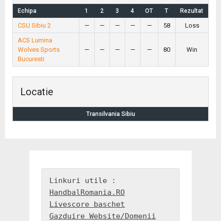
Echipa
1
2
3
4
OT
T
Rezultat
CSU Sibiu 2
—
—
—
—
—
58
Loss
ACS Lumina
Wolves Sports
—
—
—
—
—
80
Win
Bucuresti
Locatie
Transilvania Sibiu
HandbalRomania.RO
Livescore baschet
Gazduire Website/Domenii