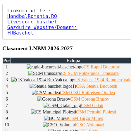
HandbalRomania.RO
Livescore baschet
Gazduire Website/Domenii
FRBaschet
Clasament LNBM 2026-2027
Pos
Echipa
1
CS Rapid Bucuresti
2
CS SCM Politehnica Timisoara
3
CS Valcea 1924 Ramnicu Val
4
CSA Steaua Bucuresti
5
CSM CSU Raiffeisen Oradea
6
CSM Corona Brasov
7
CSM Galati
8
CSM Petrolul Ploiesti
9
CSM Targu Mures
10
CSO Voluntari