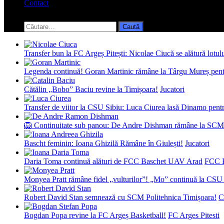
Contact
Toggle
search
Caută
form
după:
Transfer bun la FC Argeș Pitești: Nicolae Ciucă se alătură lotul
Legenda continuă! Goran Martinic rămâne la Târgu Mureș pentr
Cătălin „Bobo” Baciu revine la Timișoara!
Jucatori
Transfer de viitor la CSU Sibiu: Luca Ciurea lasă Dinamo pentru
🦁 Continuitate sub panou: De Andre Dishman rămâne la SCM
Bascht feminin: Ioana Ghizilă Rămâne în Giulești!
Jucatori
Daria Toma continuă alături de FCC Baschet UAV Arad
FCC 
Monyea Pratt rămâne fidel „vulturilor”! „Mo” continuă la CSU 
Robert David Stan semnează cu SCM Politehnica Timișoara!
C
Bogdan Popa revine la FC Argeș Basketball!
FC Arges Pitesti