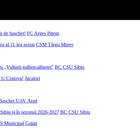
ui de baschet!
FC Arges Pitesti
u al 11-lea sezon
CSM Târgu Mureș
 „Vulturii galben-albaștri”
BC CSU Sibiu
 U Craiova!
Jucatori
Baschet UAV Arad
Sibiu și în sezonul 2026-2027
BC CSU Sibiu
S Municipal Galati