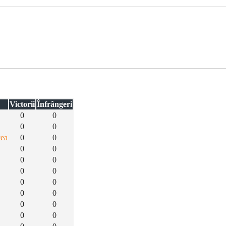
Victorii
Înfrângeri
0
0
0
0
cea
0
0
0
0
0
0
0
0
0
0
0
0
0
0
0
0