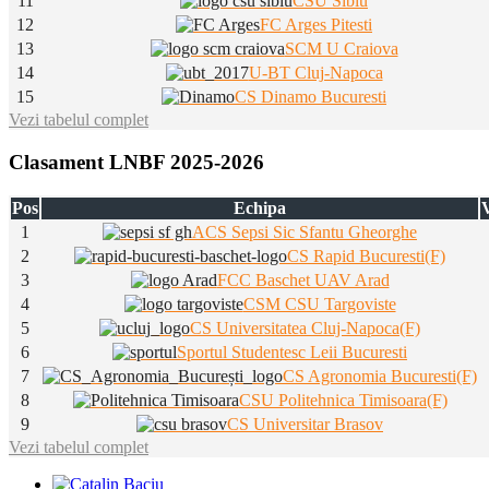
11
CSU Sibiu
12
FC Arges Pitesti
13
SCM U Craiova
14
U-BT Cluj-Napoca
15
CS Dinamo Bucuresti
Vezi tabelul complet
Clasament LNBF 2025-2026
Pos
Echipa
V
1
ACS Sepsi Sic Sfantu Gheorghe
2
CS Rapid Bucuresti(F)
3
FCC Baschet UAV Arad
4
CSM CSU Targoviste
5
CS Universitatea Cluj-Napoca(F)
6
Sportul Studentesc Leii Bucuresti
7
CS Agronomia Bucuresti(F)
8
CSU Politehnica Timisoara(F)
9
CS Universitar Brasov
Vezi tabelul complet