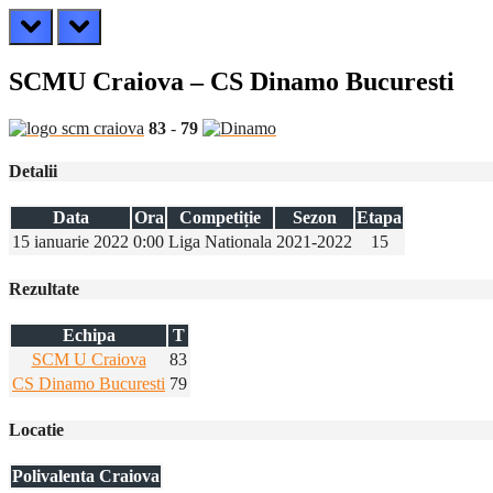
prev
next
SCMU Craiova – CS Dinamo Bucuresti
83
-
79
Detalii
Data
Ora
Competiție
Sezon
Etapa
15 ianuarie 2022
0:00
Liga Nationala
2021-2022
15
Rezultate
Echipa
T
SCM U Craiova
83
CS Dinamo Bucuresti
79
Locatie
Polivalenta Craiova