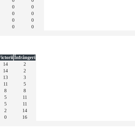
0
0
0
0
0
0
0
0
0
0
ictorii
Înfrângeri
14
2
14
2
13
3
11
5
8
8
5
11
5
11
2
14
0
16