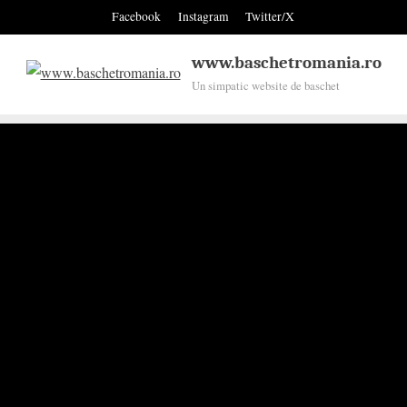
Skip
Facebook
Instagram
Twitter/X
to
content
www.baschetromania.ro
Un simpatic website de baschet