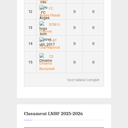
FC
12
0
0
Arges Pitesti
SCM U
13
0
0
Craiova
U-BT
14
0
0
Cluj-Napoca
CS
15
0
0
Dinamo
Bucuresti
Vezi tabelul complet
Clasament LNBF 2025-2026