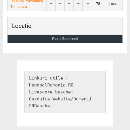
CS SCM Politehnica
—
—
—
—
—
78
Loss
Timisoara
Locatie
Rapid Bucuresti
HandbalRomania.RO
Livescore baschet
Gazduire Website/Domenii
FRBaschet