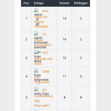
Pos
Echipa
Victorii
Înfrângeri
ACS
Sepsi Sic
1
14
2
Sfantu
Gheorghe
CS
2
14
2
Rapid
Bucuresti(F)
FCC
3
13
3
Baschet UAV
Arad
CSM
4
11
5
CSU
Targoviste
CS
Universitatea
5
8
8
Cluj-
Napoca(F)