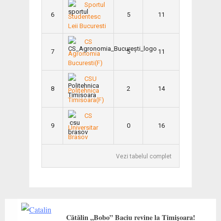
Sportul
6
5
11
Studentesc
Leii Bucuresti
CS
7
5
11
Agronomia
Bucuresti(F)
CSU
8
2
14
Politehnica
Timisoara(F)
CS
9
0
16
Universitar
Brasov
Vezi tabelul complet
Cătălin „Bobo” Baciu revine la Timișoara!