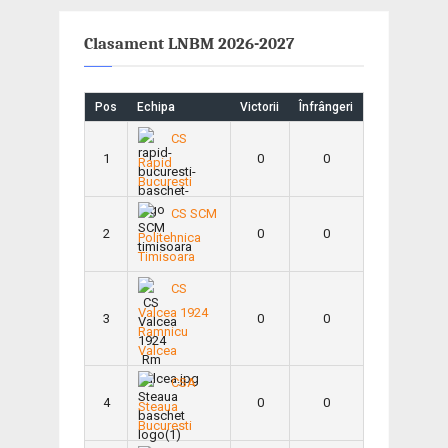
Clasament LNBM 2026-2027
Pos
Echipa
Victorii
Înfrângeri
CS
1
0
0
Rapid
Bucuresti
CS SCM
2
0
0
Politehnica
Timisoara
CS
Valcea 1924
3
0
0
Ramnicu
Valcea
CSA
4
0
0
Steaua
Bucuresti