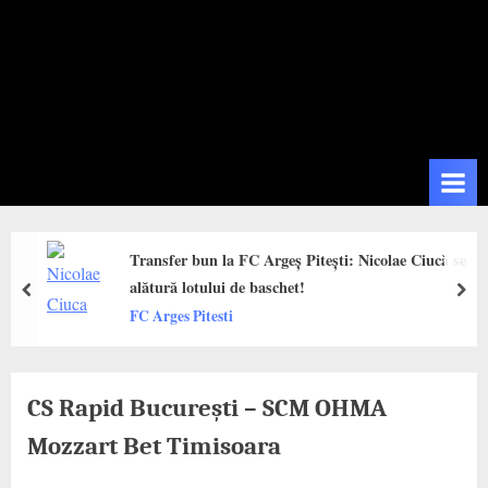
Transfer bun la FC Argeș Pitești: Nicolae Ciucă se
alătură lotului de baschet!
prev
next
FC Arges Pitesti
CS Rapid București – SCM OHMA
Mozzart Bet Timisoara