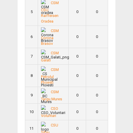
CSM
CSU
5
0
0
Raiffeisen
Oradea
CSM
6
0
0
Corona
Brasov
CSM
7
0
0
Galati
CSM
8
0
0
Petrolul
Ploiesti
CSM
9
0
0
Targu Mures
CSO
10
0
0
Voluntari
CSU
11
0
0
Sibiu