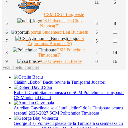
4
11
5
CSM CSU Targoviste
CS Universitatea Cluj-
5
8
8
Napoca(F)
6
Sportul Studentesc Leii Bucuresti
5
11
CS
7
5
11
Agronomia Bucuresti(F)
CSU Politehnica
8
2
14
Timisoara(F)
9
CS Universitar Brasov
0
16
Vezi tabelul complet
Cătălin „Bobo” Baciu revine la Timișoara!
Jucatori
Robert David Stan semnează cu SCM Politehnica Timișoara!
CS Municipal Galati
Aurelian Gavriloaia se alătură „leilor” de la Timișoara pentru
sezonul 2026-2027
SCM Politehnica Timisoara
George Blaj-Voinescu pleaca de la Timisoara si semnează cu