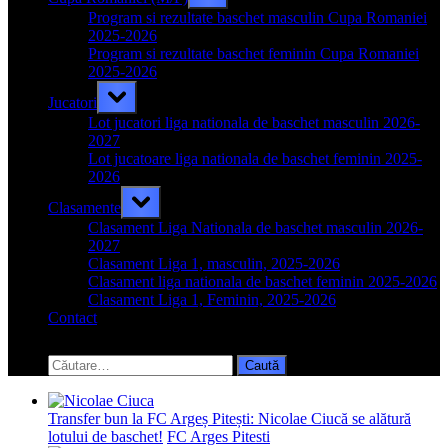
sub-
menu
Program si rezultate baschet masculin Cupa Romaniei
2025-2026
Program si rezultate baschet feminin Cupa Romaniei
2025-2026
Toggle
Jucatori
sub-
menu
Lot jucatori liga nationala de baschet masculin 2026-
2027
Lot jucatoare liga nationala de baschet feminin 2025-
2026
Toggle
Clasamente
sub-
menu
Clasament Liga Nationala de baschet masculin 2026-
2027
Clasament Liga 1, masculin, 2025-2026
Clasament liga nationala de baschet feminin 2025-2026
Clasament Liga 1, Feminin, 2025-2026
Contact
Toggle
search
Caută
form
după:
Transfer bun la FC Argeș Pitești: Nicolae Ciucă se alătură
lotului de baschet!
FC Arges Pitesti