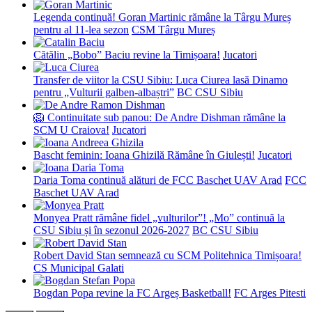
Legenda continuă! Goran Martinic rămâne la Târgu Mureș
pentru al 11-lea sezon
CSM Târgu Mureș
Cătălin „Bobo” Baciu revine la Timișoara!
Jucatori
Transfer de viitor la CSU Sibiu: Luca Ciurea lasă Dinamo
pentru „Vulturii galben-albaștri”
BC CSU Sibiu
🦁 Continuitate sub panou: De Andre Dishman rămâne la
SCM U Craiova!
Jucatori
Bascht feminin: Ioana Ghizilă Rămâne în Giulești!
Jucatori
Daria Toma continuă alături de FCC Baschet UAV Arad
FCC
Baschet UAV Arad
Monyea Pratt rămâne fidel „vulturilor”! „Mo” continuă la
CSU Sibiu și în sezonul 2026-2027
BC CSU Sibiu
Robert David Stan semnează cu SCM Politehnica Timișoara!
CS Municipal Galati
Bogdan Popa revine la FC Argeș Basketball!
FC Arges Pitesti