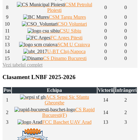
CSM Petrolul
8
0
0
Ploiesti
9
CSM Targu Mures
0
0
10
CSO Voluntari
0
0
11
CSU Sibiu
0
0
12
FC Arges Pitesti
0
0
13
SCM U Craiova
0
0
14
U-BT Cluj-Napoca
0
0
15
CS Dinamo Bucuresti
0
0
Vezi tabelul complet
Clasament LNBF 2025-2026
Pos
Echipa
Victorii
Înfrângeri
ACS Sepsi Sic Sfantu
1
14
2
Gheorghe
CS Rapid
2
14
2
Bucuresti(F)
3
FCC Baschet UAV Arad
13
3