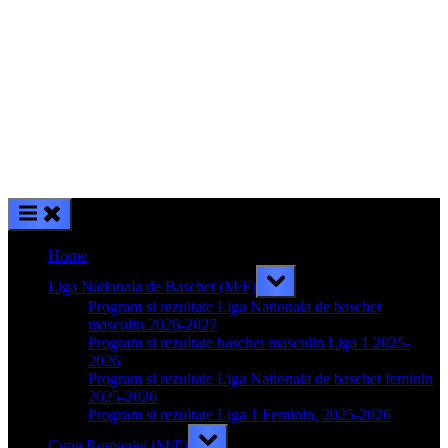
Home
Toggle
Liga Nationala de Baschet (M/F)
sub-
menu
Program si rezultate Liga Nationala de baschet
masculin 2026-2027
Program si rezultate baschet masculin Liga 1 2025-
2026
Program si rezultate Liga Nationala de baschet feminin
2025-2026
Program si rezultate Liga 1 Feminin, 2025-2026
Toggle
Cupa Romaniei (M/F)