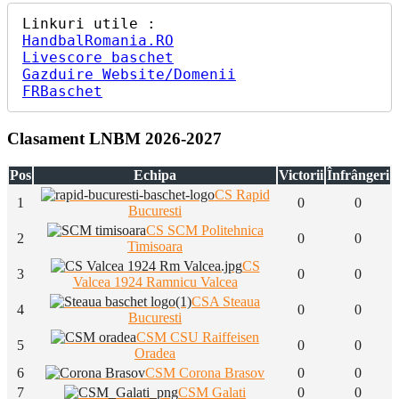
HandbalRomania.RO
Livescore baschet
Gazduire Website/Domenii
FRBaschet
Clasament LNBM 2026-2027
Pos
Echipa
Victorii
Înfrângeri
CS Rapid
1
0
0
Bucuresti
CS SCM Politehnica
2
0
0
Timisoara
CS
3
0
0
Valcea 1924 Ramnicu Valcea
CSA Steaua
4
0
0
Bucuresti
CSM CSU Raiffeisen
5
0
0
Oradea
6
CSM Corona Brasov
0
0
7
CSM Galati
0
0