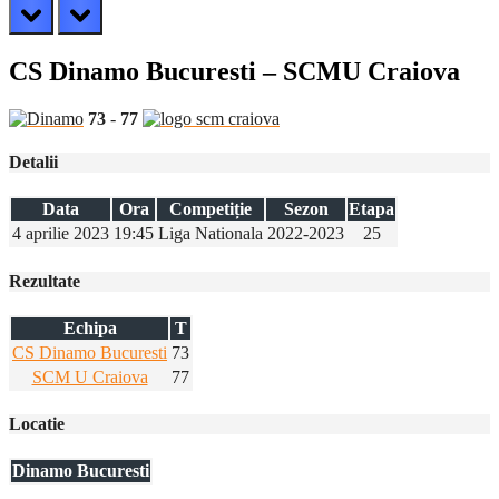
prev
next
CS Dinamo Bucuresti – SCMU Craiova
73
-
77
Detalii
Data
Ora
Competiție
Sezon
Etapa
4 aprilie 2023
19:45
Liga Nationala
2022-2023
25
Rezultate
Echipa
T
CS Dinamo Bucuresti
73
SCM U Craiova
77
Locatie
Dinamo Bucuresti