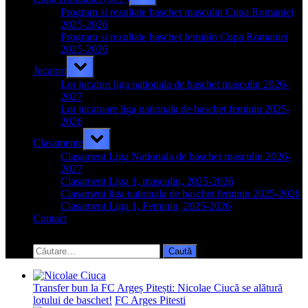
sub-
menu
Program si rezultate baschet masculin Cupa Romaniei
2025-2026
Program si rezultate baschet feminin Cupa Romaniei
2025-2026
Toggle
Jucatori
sub-
menu
Lot jucatori liga nationala de baschet masculin 2026-
2027
Lot jucatoare liga nationala de baschet feminin 2025-
2026
Toggle
Clasamente
sub-
menu
Clasament Liga Nationala de baschet masculin 2026-
2027
Clasament Liga 1, masculin, 2025-2026
Clasament liga nationala de baschet feminin 2025-2026
Clasament Liga 1, Feminin, 2025-2026
Contact
Toggle
search
Caută
form
după:
Transfer bun la FC Argeș Pitești: Nicolae Ciucă se alătură
lotului de baschet!
FC Arges Pitesti