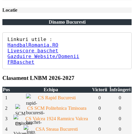
Locatie
Dinamo Bucuresti
HandbalRomania.RO
Livescore baschet
Gazduire Website/Domenii
FRBaschet
Clasament LNBM 2026-2027
Pos
Echipa
Victorii
Înfrângeri
1
CS Rapid Bucuresti
0
0
2
CS SCM Politehnica Timisoara
0
0
3
CS Valcea 1924 Ramnicu Valcea
0
0
4
CSA Steaua Bucuresti
0
0