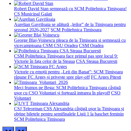
Robert David Stan semnează cu SCM Politehnica Timișoara!
CS Municipal Galati
Aurelian Gavriloaia se alătură „leilor” de la Timișoara pentru
sezonul 2026-2027
SCM Politehnica Timisoara
George Blaj-Voinescu pleaca de la Timisoara si semnează cu
vicecampioana CSM CSU Oradea
CSM Oradea
CSM Politehnica Timișoara face primul pas spre locul 9:
Victorie în fața celor de la Steaua
CSA Steaua Bucuresti
Victorie cu emoții pentru „Leii din Banat”: SCM Timișoara
răpune FC Argeș și privește spre play-off
FC Arges Pitesti
Meci frumos pe Bega: SCM Politehnica Timișoara câștigă
ușor cu CSO Voluntari și forțează intrarea în playoff
CSO
Voluntari
CSJ Teleorman CSS Alexandria câștigă ușor la Timișoara și
obține biletele pentru semifinalele Ligii 1 la baschet feminin
SCM Politehnica Timisoara
prev
next