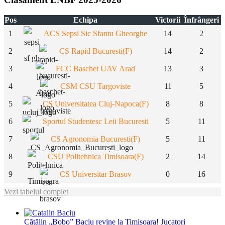
Pos
Echipa
Victorii
Înfrângeri
1
ACS Sepsi Sic Sfantu Gheorghe
14
2
2
CS Rapid Bucuresti(F)
14
2
3
FCC Baschet UAV Arad
13
3
4
CSM CSU Targoviste
11
5
5
CS Universitatea Cluj-Napoca(F)
8
8
6
Sportul Studentesc Leii Bucuresti
5
11
7
CS Agronomia Bucuresti(F)
5
11
8
CSU Politehnica Timisoara(F)
2
14
9
CS Universitar Brasov
0
16
Vezi tabelul complet
Cătălin „Bobo” Baciu revine la Timișoara!
Jucatori