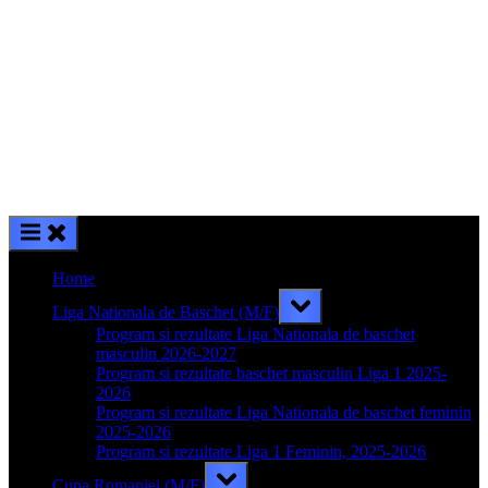
Home
Toggle
Liga Nationala de Baschet (M/F)
sub-
menu
Program si rezultate Liga Nationala de baschet
masculin 2026-2027
Program si rezultate baschet masculin Liga 1 2025-
2026
Program si rezultate Liga Nationala de baschet feminin
2025-2026
Program si rezultate Liga 1 Feminin, 2025-2026
Toggle
Cupa Romaniei (M/F)