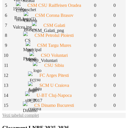
5
CSM CSU Raiffeisen Oradea
0
0
6
CSM Corona Brasov
0
0
7
CSM Galati
0
0
8
CSM Petrolul Ploiesti
0
0
9
CSM Targu Mures
0
0
10
CSO Voluntari
0
0
11
CSU Sibiu
0
0
12
FC Arges Pitesti
0
0
13
SCM U Craiova
0
0
14
U-BT Cluj-Napoca
0
0
15
CS Dinamo Bucuresti
0
0
Vezi tabelul complet
Clasament LNBF 2025-2026