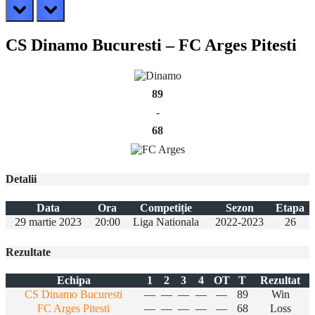
prev
next
CS Dinamo Bucuresti – FC Arges Pitesti
89
-
68
Detalii
Data
Ora
Competiție
Sezon
Etapa
29 martie 2023
20:00
Liga Nationala
2022-2023
26
Rezultate
Echipa
1
2
3
4
OT
T
Rezultat
CS Dinamo Bucuresti
—
—
—
—
—
89
Win
FC Arges Pitesti
—
—
—
—
—
68
Loss