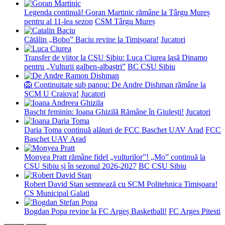
Legenda continuă! Goran Martinic rămâne la Târgu Mureș
pentru al 11-lea sezon
CSM Târgu Mureș
Cătălin „Bobo” Baciu revine la Timișoara!
Jucatori
Transfer de viitor la CSU Sibiu: Luca Ciurea lasă Dinamo
pentru „Vulturii galben-albaștri”
BC CSU Sibiu
🦁 Continuitate sub panou: De Andre Dishman rămâne la
SCM U Craiova!
Jucatori
Bascht feminin: Ioana Ghizilă Rămâne în Giulești!
Jucatori
Daria Toma continuă alături de FCC Baschet UAV Arad
FCC
Baschet UAV Arad
Monyea Pratt rămâne fidel „vulturilor”! „Mo” continuă la
CSU Sibiu și în sezonul 2026-2027
BC CSU Sibiu
Robert David Stan semnează cu SCM Politehnica Timișoara!
CS Municipal Galati
Bogdan Popa revine la FC Argeș Basketball!
FC Arges Pitesti