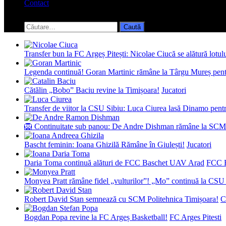
Contact
Toggle
search
Caută
form
după:
Transfer bun la FC Argeș Pitești: Nicolae Ciucă se alătură lotul
Legenda continuă! Goran Martinic rămâne la Târgu Mureș pentr
Cătălin „Bobo” Baciu revine la Timișoara!
Jucatori
Transfer de viitor la CSU Sibiu: Luca Ciurea lasă Dinamo pentru
🦁 Continuitate sub panou: De Andre Dishman rămâne la SCM
Bascht feminin: Ioana Ghizilă Rămâne în Giulești!
Jucatori
Daria Toma continuă alături de FCC Baschet UAV Arad
FCC 
Monyea Pratt rămâne fidel „vulturilor”! „Mo” continuă la CSU 
Robert David Stan semnează cu SCM Politehnica Timișoara!
C
Bogdan Popa revine la FC Argeș Basketball!
FC Arges Pitesti