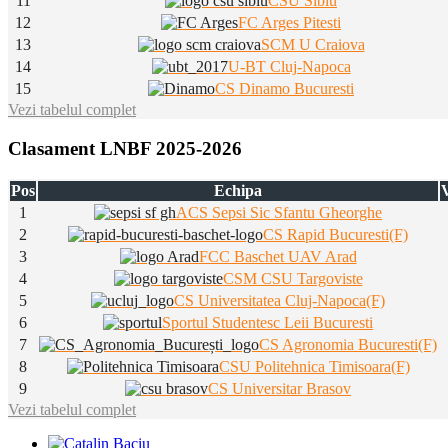
11
CSU Sibiu
12
FC Arges Pitesti
13
SCM U Craiova
14
U-BT Cluj-Napoca
15
CS Dinamo Bucuresti
Vezi tabelul complet
Clasament LNBF 2025-2026
Pos
Echipa
V
1
ACS Sepsi Sic Sfantu Gheorghe
2
CS Rapid Bucuresti(F)
3
FCC Baschet UAV Arad
4
CSM CSU Targoviste
5
CS Universitatea Cluj-Napoca(F)
6
Sportul Studentesc Leii Bucuresti
7
CS Agronomia Bucuresti(F)
8
CSU Politehnica Timisoara(F)
9
CS Universitar Brasov
Vezi tabelul complet