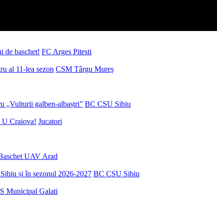
ui de baschet!
FC Arges Pitesti
u al 11-lea sezon
CSM Târgu Mureș
 „Vulturii galben-albaștri”
BC CSU Sibiu
 U Craiova!
Jucatori
Baschet UAV Arad
Sibiu și în sezonul 2026-2027
BC CSU Sibiu
S Municipal Galati