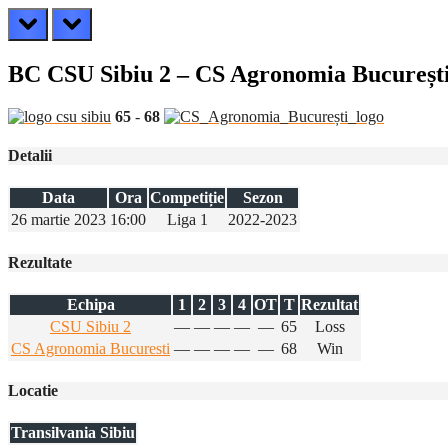
prev
next
BC CSU Sibiu 2 – CS Agronomia Bucureșt
65
-
68
Detalii
Data
Ora
Competiție
Sezon
26 martie 2023
16:00
Liga 1
2022-2023
Rezultate
Echipa
1
2
3
4
OT
T
Rezultat
CSU Sibiu 2
—
—
—
—
—
65
Loss
CS Agronomia Bucuresti
—
—
—
—
—
68
Win
Locatie
Transilvania Sibiu