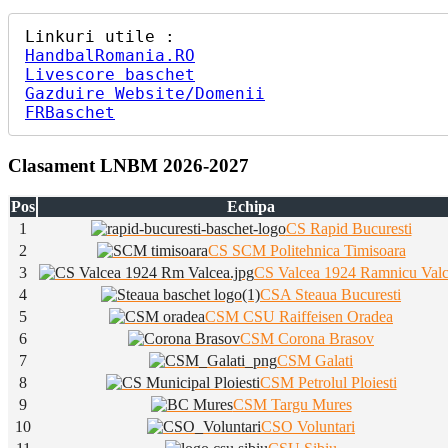
HandbalRomania.RO
Livescore baschet
Gazduire Website/Domenii
FRBaschet
Clasament LNBM 2026-2027
Pos
Echipa
1
CS Rapid Bucuresti
2
CS SCM Politehnica Timisoara
3
CS Valcea 1924 Ramnicu Val
4
CSA Steaua Bucuresti
5
CSM CSU Raiffeisen Oradea
6
CSM Corona Brasov
7
CSM Galati
8
CSM Petrolul Ploiesti
9
CSM Targu Mures
10
CSO Voluntari