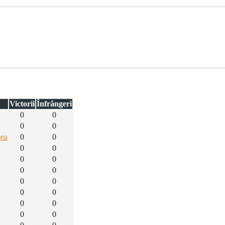
Victorii
Înfrângeri
0
0
0
0
cea
0
0
0
0
0
0
0
0
0
0
0
0
0
0
0
0