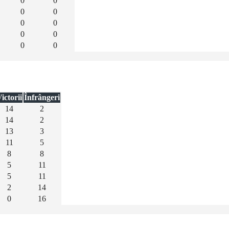
0
0
0
0
0
0
0
0
0
0
ictorii
Înfrângeri
14
2
14
2
13
3
11
5
8
8
5
11
5
11
2
14
0
16