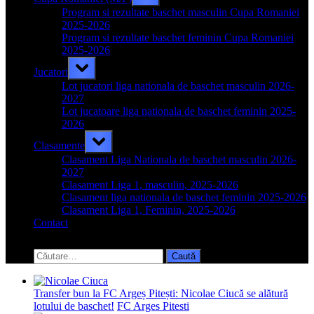
sub-
menu
Program si rezultate baschet masculin Cupa Romaniei
2025-2026
Program si rezultate baschet feminin Cupa Romaniei
2025-2026
Toggle
Jucatori
sub-
menu
Lot jucatori liga nationala de baschet masculin 2026-
2027
Lot jucatoare liga nationala de baschet feminin 2025-
2026
Toggle
Clasamente
sub-
menu
Clasament Liga Nationala de baschet masculin 2026-
2027
Clasament Liga 1, masculin, 2025-2026
Clasament liga nationala de baschet feminin 2025-2026
Clasament Liga 1, Feminin, 2025-2026
Contact
Toggle
search
Caută
form
după:
Transfer bun la FC Argeș Pitești: Nicolae Ciucă se alătură
lotului de baschet!
FC Arges Pitesti