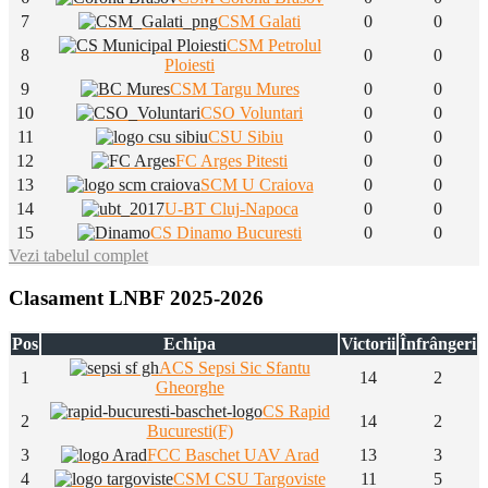
7
CSM Galati
0
0
CSM Petrolul
8
0
0
Ploiesti
9
CSM Targu Mures
0
0
10
CSO Voluntari
0
0
11
CSU Sibiu
0
0
12
FC Arges Pitesti
0
0
13
SCM U Craiova
0
0
14
U-BT Cluj-Napoca
0
0
15
CS Dinamo Bucuresti
0
0
Vezi tabelul complet
Clasament LNBF 2025-2026
Pos
Echipa
Victorii
Înfrângeri
ACS Sepsi Sic Sfantu
1
14
2
Gheorghe
CS Rapid
2
14
2
Bucuresti(F)
3
FCC Baschet UAV Arad
13
3
4
CSM CSU Targoviste
11
5