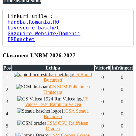
Transilvania Sibiu
HandbalRomania.RO
Livescore baschet
Gazduire Website/Domenii
FRBaschet
Clasament LNBM 2026-2027
Pos
Echipa
Victorii
Înfrângeri
CS Rapid
1
0
0
Bucuresti
CS SCM Politehnica
2
0
0
Timisoara
CS
3
0
0
Valcea 1924 Ramnicu Valcea
CSA Steaua
4
0
0
Bucuresti
CSM CSU Raiffeisen
5
0
0
Oradea
6
CSM Corona Brasov
0
0