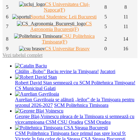
CS Universitatea Cluj-
5
8
8
Napoca(F)
6
Sportul Studentesc Leii Bucuresti
5
11
CS
7
5
11
Agronomia Bucuresti(F)
CSU Politehnica
8
2
14
Timisoara(F)
9
CS Universitar Brasov
0
16
Vezi tabelul complet
Cătălin „Bobo” Baciu revine la Timișoara!
Jucatori
Robert David Stan semnează cu SCM Politehnica Timișoara!
CS Municipal Galati
Aurelian Gavriloaia se alătură „leilor” de la Timișoara pentru
sezonul 2026-2027
SCM Politehnica Timisoara
George Blaj-Voinescu pleaca de la Timisoara si semnează cu
vicecampioana CSM CSU Oradea
CSM Oradea
CSM Politehnica Timișoara face primul pas spre locul 9:
Victorie în fața celor de la Steaua
CSA Steaua Bucuresti