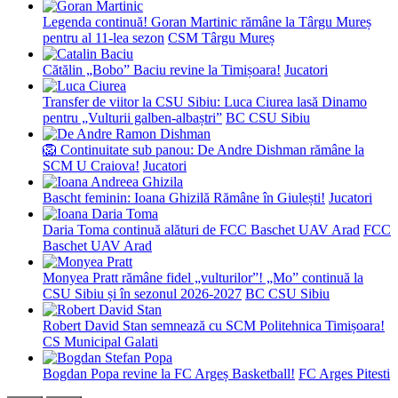
Legenda continuă! Goran Martinic rămâne la Târgu Mureș
pentru al 11-lea sezon
CSM Târgu Mureș
Cătălin „Bobo” Baciu revine la Timișoara!
Jucatori
Transfer de viitor la CSU Sibiu: Luca Ciurea lasă Dinamo
pentru „Vulturii galben-albaștri”
BC CSU Sibiu
🦁 Continuitate sub panou: De Andre Dishman rămâne la
SCM U Craiova!
Jucatori
Bascht feminin: Ioana Ghizilă Rămâne în Giulești!
Jucatori
Daria Toma continuă alături de FCC Baschet UAV Arad
FCC
Baschet UAV Arad
Monyea Pratt rămâne fidel „vulturilor”! „Mo” continuă la
CSU Sibiu și în sezonul 2026-2027
BC CSU Sibiu
Robert David Stan semnează cu SCM Politehnica Timișoara!
CS Municipal Galati
Bogdan Popa revine la FC Argeș Basketball!
FC Arges Pitesti