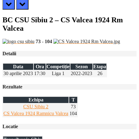
prev
next
BC CSU Sibiu 2 – CS Valcea 1924 Rm
Valcea
73
-
104
Detalii
Data
Ora
Competiție
Sezon
Etapa
30 aprilie 2023
17:30
Liga 1
2022-2023
26
Rezultate
Echipa
T
CSU Sibiu 2
73
CS Valcea 1924 Ramnicu Valcea
104
Locatie