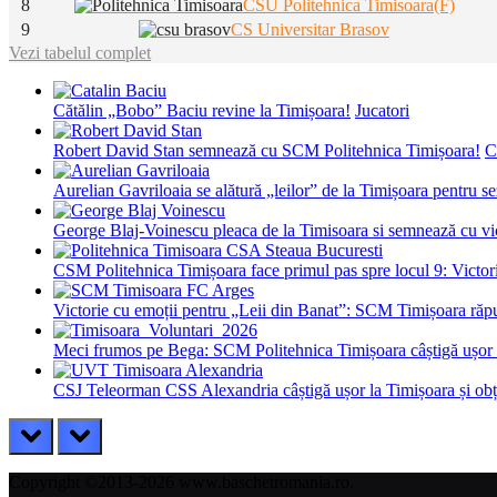
8
CSU Politehnica Timisoara(F)
9
CS Universitar Brasov
Vezi tabelul complet
Cătălin „Bobo” Baciu revine la Timișoara!
Jucatori
Robert David Stan semnează cu SCM Politehnica Timișoara!
C
Aurelian Gavriloaia se alătură „leilor” de la Timișoara pentru 
George Blaj-Voinescu pleaca de la Timisoara si semnează c
CSM Politehnica Timișoara face primul pas spre locul 9: Victorie
Victorie cu emoții pentru „Leii din Banat”: SCM Timișoara răpu
Meci frumos pe Bega: SCM Politehnica Timișoara câștigă ușor c
CSJ Teleorman CSS Alexandria câștigă ușor la Timișoara și obțin
prev
next
Copyright ©2013-2026 www.baschetromania.ro.