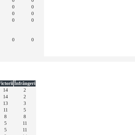
0
0
0
0
0
0
0
0
0
0
ictorii
Înfrângeri
14
2
14
2
13
3
11
5
8
8
5
11
5
11