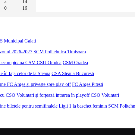
2
14
0
16
S Municipal Galati
sezonul 2026-2027
SCM Politehnica Timisoara
u vicecampioana CSM CSU Oradea
CSM Oradea
 în fața celor de la Steaua
CSA Steaua Bucuresti
ne FC Argeș și privește spre play-off
FC Arges Pitesti
u CSO Voluntari și forțează intrarea în playoff
CSO Voluntari
e biletele pentru semifinalele Ligii 1 la baschet feminin
SCM Politehn