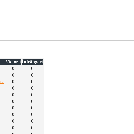
Victorii
Înfrângeri
0
0
0
0
cea
0
0
0
0
0
0
0
0
0
0
0
0
0
0
0
0