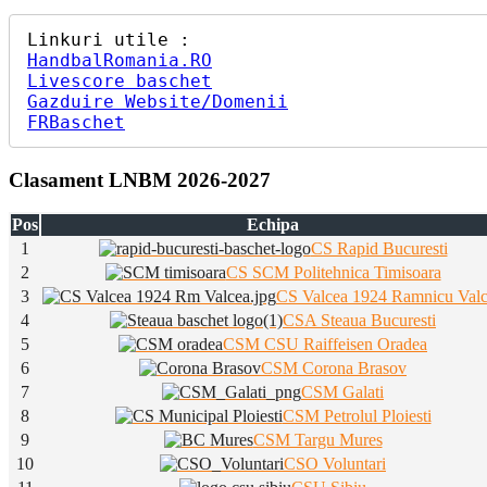
HandbalRomania.RO
Livescore baschet
Gazduire Website/Domenii
FRBaschet
Clasament LNBM 2026-2027
Pos
Echipa
1
CS Rapid Bucuresti
2
CS SCM Politehnica Timisoara
3
CS Valcea 1924 Ramnicu Val
4
CSA Steaua Bucuresti
5
CSM CSU Raiffeisen Oradea
6
CSM Corona Brasov
7
CSM Galati
8
CSM Petrolul Ploiesti
9
CSM Targu Mures
10
CSO Voluntari