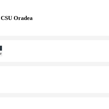
M CSU Oradea
re