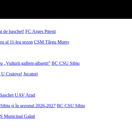
ui de baschet!
FC Arges Pitesti
u al 11-lea sezon
CSM Târgu Mureș
 „Vulturii galben-albaștri”
BC CSU Sibiu
 U Craiova!
Jucatori
Baschet UAV Arad
Sibiu și în sezonul 2026-2027
BC CSU Sibiu
S Municipal Galati