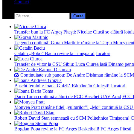
Contact
Toggle
search
Caută
form
după:
Transfer bun la FC Argeș Pitești: Nicolae Ciucă se alătură lotul
Legenda continuă! Goran Martinic rămâne la Târgu Mureș pentr
Cătălin „Bobo” Baciu revine la Timișoara!
Jucatori
Transfer de viitor la CSU Sibiu: Luca Ciurea lasă Dinamo pentru
🦁 Continuitate sub panou: De Andre Dishman rămâne la SCM
Bascht feminin: Ioana Ghizilă Rămâne în Giulești!
Jucatori
Daria Toma continuă alături de FCC Baschet UAV Arad
FCC 
Monyea Pratt rămâne fidel „vulturilor”! „Mo” continuă la CSU 
Robert David Stan semnează cu SCM Politehnica Timișoara!
C
Bogdan Popa revine la FC Argeș Basketball!
FC Arges Pitesti