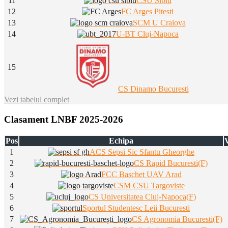
11
CSU Sibiu
12
FC Arges Pitesti
13
SCM U Craiova
14
U-BT Cluj-Napoca
15
CS Dinamo Bucuresti
Vezi tabelul complet
Clasament LNBF 2025-2026
Pos
Echipa
V
1
ACS Sepsi Sic Sfantu Gheorghe
2
CS Rapid Bucuresti(F)
3
FCC Baschet UAV Arad
4
CSM CSU Targoviste
5
CS Universitatea Cluj-Napoca(F)
6
Sportul Studentesc Leii Bucuresti
7
CS Agronomia Bucuresti(F)