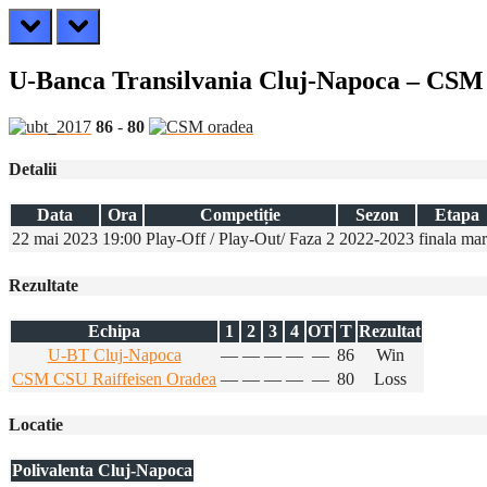
prev
next
U-Banca Transilvania Cluj-Napoca – CS
86
-
80
Detalii
Data
Ora
Competiție
Sezon
Etapa
22 mai 2023
19:00
Play-Off / Play-Out/ Faza 2
2022-2023
finala ma
Rezultate
Echipa
1
2
3
4
OT
T
Rezultat
U-BT Cluj-Napoca
—
—
—
—
—
86
Win
CSM CSU Raiffeisen Oradea
—
—
—
—
—
80
Loss
Locatie
Polivalenta Cluj-Napoca