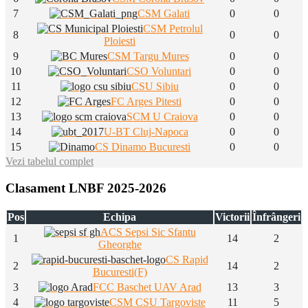
7
CSM Galati
0
0
CSM Petrolul
8
0
0
Ploiesti
9
CSM Targu Mures
0
0
10
CSO Voluntari
0
0
11
CSU Sibiu
0
0
12
FC Arges Pitesti
0
0
13
SCM U Craiova
0
0
14
U-BT Cluj-Napoca
0
0
15
CS Dinamo Bucuresti
0
0
Vezi tabelul complet
Clasament LNBF 2025-2026
Pos
Echipa
Victorii
Înfrângeri
ACS Sepsi Sic Sfantu
1
14
2
Gheorghe
CS Rapid
2
14
2
Bucuresti(F)
3
FCC Baschet UAV Arad
13
3
4
CSM CSU Targoviste
11
5