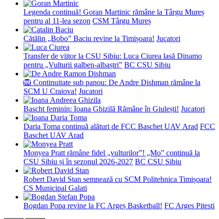
Legenda continuă! Goran Martinic rămâne la Târgu Mureș
pentru al 11-lea sezon
CSM Târgu Mureș
Cătălin „Bobo” Baciu revine la Timișoara!
Jucatori
Transfer de viitor la CSU Sibiu: Luca Ciurea lasă Dinamo
pentru „Vulturii galben-albaștri”
BC CSU Sibiu
🦁 Continuitate sub panou: De Andre Dishman rămâne la
SCM U Craiova!
Jucatori
Bascht feminin: Ioana Ghizilă Rămâne în Giulești!
Jucatori
Daria Toma continuă alături de FCC Baschet UAV Arad
FCC
Baschet UAV Arad
Monyea Pratt rămâne fidel „vulturilor”! „Mo” continuă la
CSU Sibiu și în sezonul 2026-2027
BC CSU Sibiu
Robert David Stan semnează cu SCM Politehnica Timișoara!
CS Municipal Galati
Bogdan Popa revine la FC Argeș Basketball!
FC Arges Pitesti