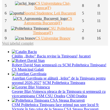
CS Universitatea Cluj-
5
8
8
Napoca(F)
6
Sportul Studentesc Leii Bucuresti
5
11
CS
7
5
11
Agronomia Bucuresti(F)
CSU Politehnica
8
2
14
Timisoara(F)
9
CS Universitar Brasov
0
16
Vezi tabelul complet
Cătălin „Bobo” Baciu revine la Timișoara!
Jucatori
Robert David Stan semnează cu SCM Politehnica Timișoara!
CS Municipal Galati
Aurelian Gavriloaia se alătură „leilor” de la Timișoara pentru
sezonul 2026-2027
SCM Politehnica Timisoara
George Blaj-Voinescu pleaca de la Timisoara si semnează cu
vicecampioana CSM CSU Oradea
CSM Oradea
CSM Politehnica Timișoara face primul pas spre locul 9:
Victorie în fața celor de la Steaua
CSA Steaua Bucuresti