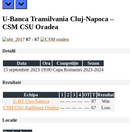
prev
next
U-Banca Transilvania Cluj-Napoca –
CSM CSU Oradea
87
-
67
Detalii
Data
Ora
Competiție
Sezon
15 septembrie 2023
19:00
Cupa Romaniei
2023-2024
Rezultate
Echipa
1
2
3
4
OT
T
Rezultat
U-BT Cluj-Napoca
—
—
—
—
—
87
Win
CSM CSU Raiffeisen Oradea
—
—
—
—
—
67
Loss
Locatie