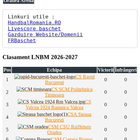
Oradea Arena
HandbalRomania.RO
Livescore baschet
Gazduire Website/Domenii
FRBaschet
Clasament LNBM 2026-2027
Pos
Echipa
Victorii
Înfrângeri
CS Rapid
1
0
0
Bucuresti
CS SCM Politehnica
2
0
0
Timisoara
CS
3
0
0
Valcea 1924 Ramnicu Valcea
CSA Steaua
4
0
0
Bucuresti
CSM CSU Raiffeisen
5
0
0
Oradea
6
CSM Corona Brasov
0
0