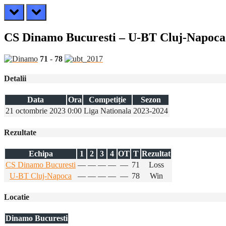
prev
next
CS Dinamo Bucuresti – U-BT Cluj-Napoca
71
-
78
Detalii
Data
Ora
Competiție
Sezon
21 octombrie 2023
0:00
Liga Nationala
2023-2024
Rezultate
Echipa
1
2
3
4
OT
T
Rezultat
CS Dinamo Bucuresti
—
—
—
—
—
71
Loss
U-BT Cluj-Napoca
—
—
—
—
—
78
Win
Locatie
Dinamo Bucuresti