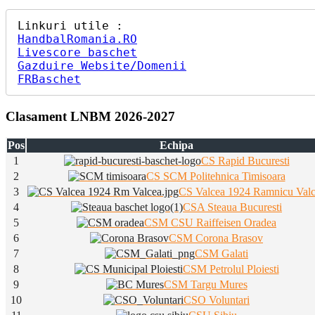
HandbalRomania.RO
Livescore baschet
Gazduire Website/Domenii
FRBaschet
Clasament LNBM 2026-2027
Pos
Echipa
1
CS Rapid Bucuresti
2
CS SCM Politehnica Timisoara
3
CS Valcea 1924 Ramnicu Val
4
CSA Steaua Bucuresti
5
CSM CSU Raiffeisen Oradea
6
CSM Corona Brasov
7
CSM Galati
8
CSM Petrolul Ploiesti
9
CSM Targu Mures
10
CSO Voluntari