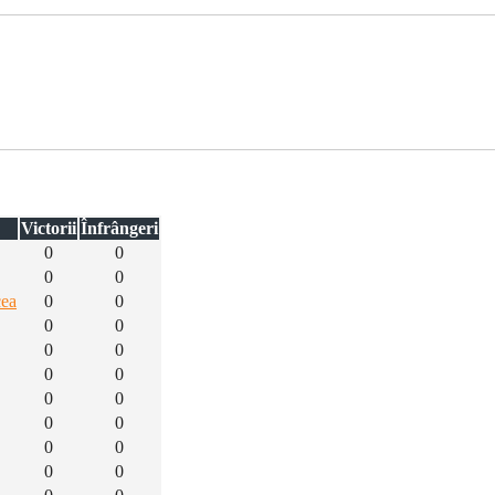
Victorii
Înfrângeri
0
0
0
0
cea
0
0
0
0
0
0
0
0
0
0
0
0
0
0
0
0