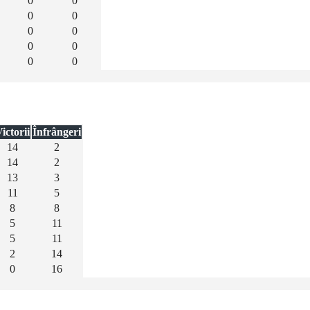
0
0
0
0
0
0
0
0
0
0
ictorii
Înfrângeri
14
2
14
2
13
3
11
5
8
8
5
11
5
11
2
14
0
16