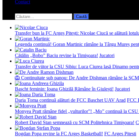
Contact
Toggle
search
Caută
form
după:
Transfer bun la FC Argeș Pitești: Nicolae Ciucă se alătură lotul
Legenda continuă! Goran Martinic rămâne la Târgu Mureș pentr
Cătălin „Bobo” Baciu revine la Timișoara!
Jucatori
Transfer de viitor la CSU Sibiu: Luca Ciurea lasă Dinamo pentru
🦁 Continuitate sub panou: De Andre Dishman rămâne la SCM
Bascht feminin: Ioana Ghizilă Rămâne în Giulești!
Jucatori
Daria Toma continuă alături de FCC Baschet UAV Arad
FCC 
Monyea Pratt rămâne fidel „vulturilor”! „Mo” continuă la CSU 
Robert David Stan semnează cu SCM Politehnica Timișoara!
C
Bogdan Popa revine la FC Argeș Basketball!
FC Arges Pitesti