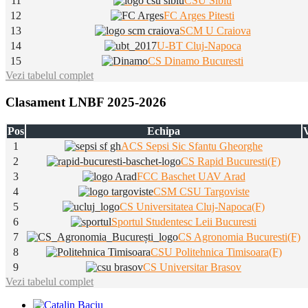
11
CSU Sibiu
12
FC Arges Pitesti
13
SCM U Craiova
14
U-BT Cluj-Napoca
15
CS Dinamo Bucuresti
Vezi tabelul complet
Clasament LNBF 2025-2026
Pos
Echipa
V
1
ACS Sepsi Sic Sfantu Gheorghe
2
CS Rapid Bucuresti(F)
3
FCC Baschet UAV Arad
4
CSM CSU Targoviste
5
CS Universitatea Cluj-Napoca(F)
6
Sportul Studentesc Leii Bucuresti
7
CS Agronomia Bucuresti(F)
8
CSU Politehnica Timisoara(F)
9
CS Universitar Brasov
Vezi tabelul complet