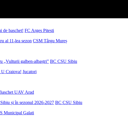
ui de baschet!
FC Arges Pitesti
u al 11-lea sezon
CSM Târgu Mureș
 „Vulturii galben-albaștri”
BC CSU Sibiu
 U Craiova!
Jucatori
Baschet UAV Arad
Sibiu și în sezonul 2026-2027
BC CSU Sibiu
S Municipal Galati