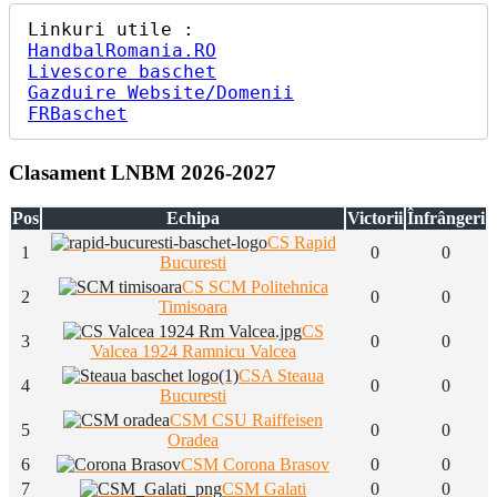
HandbalRomania.RO
Livescore baschet
Gazduire Website/Domenii
FRBaschet
Clasament LNBM 2026-2027
Pos
Echipa
Victorii
Înfrângeri
CS Rapid
1
0
0
Bucuresti
CS SCM Politehnica
2
0
0
Timisoara
CS
3
0
0
Valcea 1924 Ramnicu Valcea
CSA Steaua
4
0
0
Bucuresti
CSM CSU Raiffeisen
5
0
0
Oradea
6
CSM Corona Brasov
0
0
7
CSM Galati
0
0