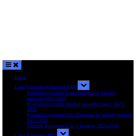
Home
Toggle
Liga Nationala de Baschet (M/F)
sub-
menu
Program si rezultate Liga Nationala de baschet
masculin 2026-2027
Program si rezultate baschet masculin Liga 1 2025-
2026
Program si rezultate Liga Nationala de baschet feminin
2025-2026
Program si rezultate Liga 1 Feminin, 2025-2026
Toggle
Cupa Romaniei (M/F)