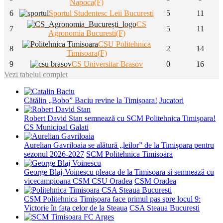
Napoca(F)
6
Sportul Studentesc Leii Bucuresti
5
11
CS
7
5
11
Agronomia Bucuresti(F)
CSU Politehnica
8
2
14
Timisoara(F)
9
CS Universitar Brasov
0
16
Vezi tabelul complet
Cătălin „Bobo” Baciu revine la Timișoara!
Jucatori
Robert David Stan semnează cu SCM Politehnica Timișoara!
CS Municipal Galati
Aurelian Gavriloaia se alătură „leilor” de la Timișoara pentru
sezonul 2026-2027
SCM Politehnica Timisoara
George Blaj-Voinescu pleaca de la Timisoara si semnează cu
vicecampioana CSM CSU Oradea
CSM Oradea
CSM Politehnica Timișoara face primul pas spre locul 9:
Victorie în fața celor de la Steaua
CSA Steaua Bucuresti