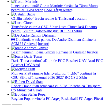
Legenda continuă! Goran Martinic rămâne la Târgu Mureș
pentru al 11-lea sezon
CSM Târgu Mureș
Cătălin „Bobo” Baciu revine la Timișoara!
Jucatori
Transfer de viitor la CSU Sibiu: Luca Ciurea lasă Dinamo
pentru „Vulturii galben-albaștri”
BC CSU Sibiu
🦁 Continuitate sub panou: De Andre Dishman rămâne la
SCM U Craiova!
Jucatori
Bascht feminin: Ioana Ghizilă Rămâne în Giulești!
Jucatori
Daria Toma continuă alături de FCC Baschet UAV Arad
FCC
Baschet UAV Arad
Monyea Pratt rămâne fidel „vulturilor”! „Mo” continuă la
CSU Sibiu și în sezonul 2026-2027
BC CSU Sibiu
Robert David Stan semnează cu SCM Politehnica Timișoara!
CS Municipal Galati
Bogdan Popa revine la FC Argeș Basketball!
FC Arges Pitesti