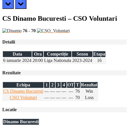
prev
next
CS Dinamo Bucuresti – CSO Voluntari
76
-
70
Detalii
Data
Ora
Competiție
Sezon
Etapa
6 ianuarie 2024
20:00
Liga Nationala
2023-2024
16
Rezultate
Echipa
1
2
3
4
OT
T
Rezultat
CS Dinamo Bucuresti
—
—
—
—
—
76
Win
CSO Voluntari
—
—
—
—
—
70
Loss
Locatie
Dinamo Bucuresti