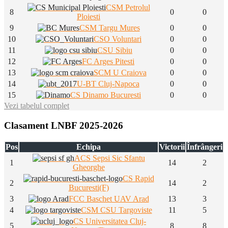
CSM Petrolul
8
0
0
Ploiesti
9
CSM Targu Mures
0
0
10
CSO Voluntari
0
0
11
CSU Sibiu
0
0
12
FC Arges Pitesti
0
0
13
SCM U Craiova
0
0
14
U-BT Cluj-Napoca
0
0
15
CS Dinamo Bucuresti
0
0
Vezi tabelul complet
Clasament LNBF 2025-2026
Pos
Echipa
Victorii
Înfrângeri
ACS Sepsi Sic Sfantu
1
14
2
Gheorghe
CS Rapid
2
14
2
Bucuresti(F)
3
FCC Baschet UAV Arad
13
3
4
CSM CSU Targoviste
11
5
CS Universitatea Cluj-
5
8
8