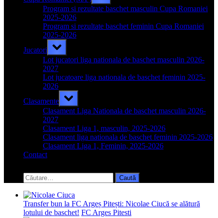
sub-
menu
Program si rezultate baschet masculin Cupa Romaniei
2025-2026
Program si rezultate baschet feminin Cupa Romaniei
2025-2026
Toggle
Jucatori
sub-
menu
Lot jucatori liga nationala de baschet masculin 2026-
2027
Lot jucatoare liga nationala de baschet feminin 2025-
2026
Toggle
Clasamente
sub-
menu
Clasament Liga Nationala de baschet masculin 2026-
2027
Clasament Liga 1, masculin, 2025-2026
Clasament liga nationala de baschet feminin 2025-2026
Clasament Liga 1, Feminin, 2025-2026
Contact
Toggle
search
Caută
form
după:
Transfer bun la FC Argeș Pitești: Nicolae Ciucă se alătură
lotului de baschet!
FC Arges Pitesti