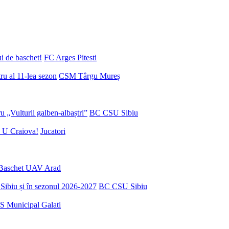
ui de baschet!
FC Arges Pitesti
u al 11-lea sezon
CSM Târgu Mureș
 „Vulturii galben-albaștri”
BC CSU Sibiu
 U Craiova!
Jucatori
Baschet UAV Arad
Sibiu și în sezonul 2026-2027
BC CSU Sibiu
S Municipal Galati