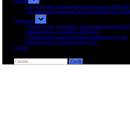
Jucatori
sub-
menu
Lot jucatori liga nationala de baschet masculin 2026-202
Lot jucatoare liga nationala de baschet feminin 2025-202
Toggle
Clasamente
sub-
menu
Clasament Liga Nationala de baschet masculin 2026-20
Clasament Liga 1, masculin, 2025-2026
Clasament liga nationala de baschet feminin 2025-2026
Clasament Liga 1, Feminin, 2025-2026
Contact
Toggle
search
Caută
form
după: