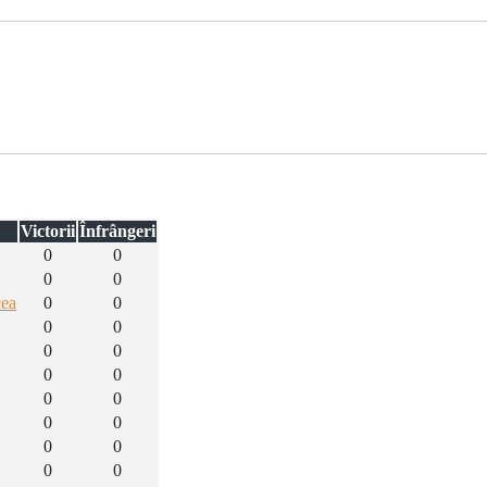
Victorii
Înfrângeri
0
0
0
0
cea
0
0
0
0
0
0
0
0
0
0
0
0
0
0
0
0