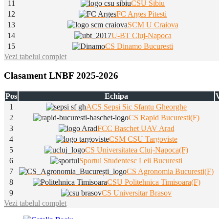
11
CSU Sibiu
12
FC Arges Pitesti
13
SCM U Craiova
14
U-BT Cluj-Napoca
15
CS Dinamo Bucuresti
Vezi tabelul complet
Clasament LNBF 2025-2026
Pos
Echipa
V
1
ACS Sepsi Sic Sfantu Gheorghe
2
CS Rapid Bucuresti(F)
3
FCC Baschet UAV Arad
4
CSM CSU Targoviste
5
CS Universitatea Cluj-Napoca(F)
6
Sportul Studentesc Leii Bucuresti
7
CS Agronomia Bucuresti(F)
8
CSU Politehnica Timisoara(F)
9
CS Universitar Brasov
Vezi tabelul complet