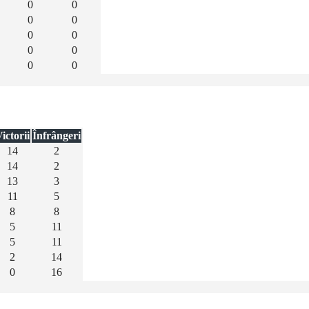
0
0
0
0
0
0
0
0
0
0
ictorii
Înfrângeri
14
2
14
2
13
3
11
5
8
8
5
11
5
11
2
14
0
16