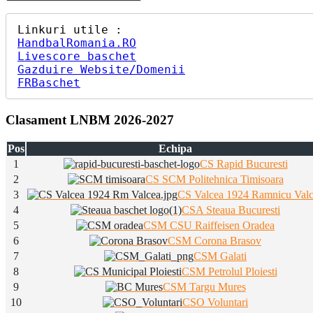
HandbalRomania.RO
Livescore baschet
Gazduire Website/Domenii
FRBaschet
Clasament LNBM 2026-2027
Pos
Echipa
1
CS Rapid Bucuresti
2
CS SCM Politehnica Timisoara
3
CS Valcea 1924 Ramnicu Val
4
CSA Steaua Bucuresti
5
CSM CSU Raiffeisen Oradea
6
CSM Corona Brasov
7
CSM Galati
8
CSM Petrolul Ploiesti
9
CSM Targu Mures
10
CSO Voluntari