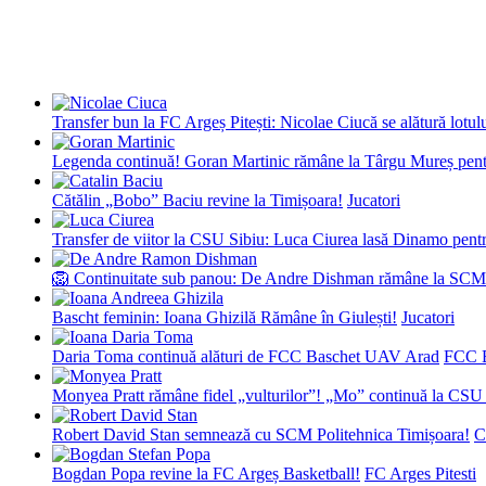
Transfer bun la FC Argeș Pitești: Nicolae Ciucă se alătură lotul
Legenda continuă! Goran Martinic rămâne la Târgu Mureș pentr
Cătălin „Bobo” Baciu revine la Timișoara!
Jucatori
Transfer de viitor la CSU Sibiu: Luca Ciurea lasă Dinamo pentru
🦁 Continuitate sub panou: De Andre Dishman rămâne la SCM
Bascht feminin: Ioana Ghizilă Rămâne în Giulești!
Jucatori
Daria Toma continuă alături de FCC Baschet UAV Arad
FCC 
Monyea Pratt rămâne fidel „vulturilor”! „Mo” continuă la CSU 
Robert David Stan semnează cu SCM Politehnica Timișoara!
C
Bogdan Popa revine la FC Argeș Basketball!
FC Arges Pitesti