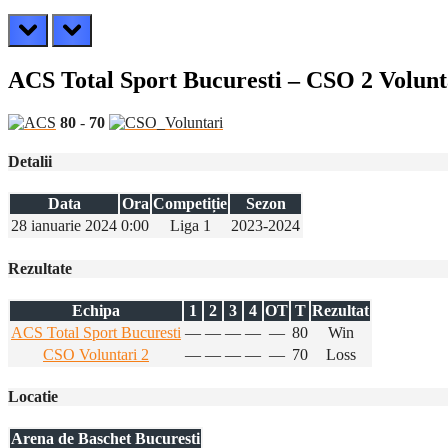
prev
next
ACS Total Sport Bucuresti – CSO 2 Volunt
80
-
70
Detalii
Data
Ora
Competiție
Sezon
28 ianuarie 2024
0:00
Liga 1
2023-2024
Rezultate
Echipa
1
2
3
4
OT
T
Rezultat
ACS Total Sport Bucuresti
—
—
—
—
—
80
Win
CSO Voluntari 2
—
—
—
—
—
70
Loss
Locatie
Arena de Baschet Bucuresti