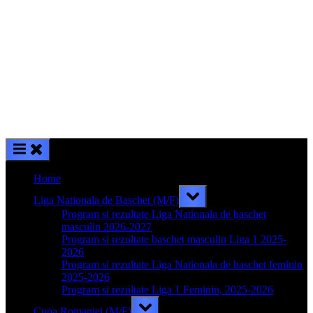
Home
Toggle
Liga Nationala de Baschet (M/F)
sub-
menu
Program si rezultate Liga Nationala de baschet
masculin 2026-2027
Program si rezultate baschet masculin Liga 1 2025-
2026
Program si rezultate Liga Nationala de baschet feminin
2025-2026
Program si rezultate Liga 1 Feminin, 2025-2026
Toggle
Cupa Romaniei (M/F)