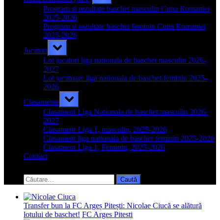
sub-
menu
Program si rezultate baschet masculin Cupa Romaniei
2025-2026
Program si rezultate baschet feminin Cupa Romaniei
2025-2026
Toggle
Jucatori
sub-
menu
Lot jucatori liga nationala de baschet masculin 2026-
2027
Lot jucatoare liga nationala de baschet feminin 2025-
2026
Toggle
Clasamente
sub-
menu
Clasament Liga Nationala de baschet masculin 2026-
2027
Clasament Liga 1, masculin, 2025-2026
Clasament liga nationala de baschet feminin 2025-2026
Clasament Liga 1, Feminin, 2025-2026
Contact
Toggle
search
Caută
form
după:
Transfer bun la FC Argeș Pitești: Nicolae Ciucă se alătură
lotului de baschet!
FC Arges Pitesti