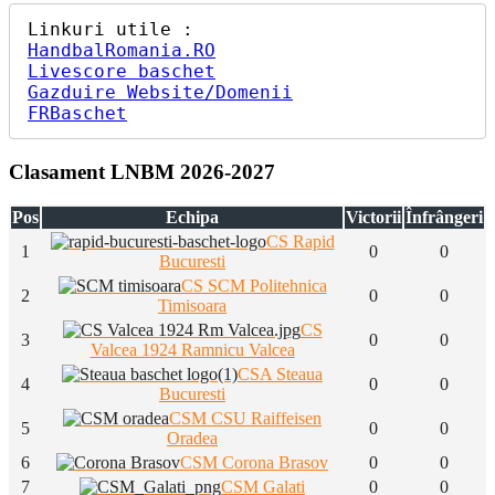
HandbalRomania.RO
Livescore baschet
Gazduire Website/Domenii
FRBaschet
Clasament LNBM 2026-2027
Pos
Echipa
Victorii
Înfrângeri
CS Rapid
1
0
0
Bucuresti
CS SCM Politehnica
2
0
0
Timisoara
CS
3
0
0
Valcea 1924 Ramnicu Valcea
CSA Steaua
4
0
0
Bucuresti
CSM CSU Raiffeisen
5
0
0
Oradea
6
CSM Corona Brasov
0
0
7
CSM Galati
0
0