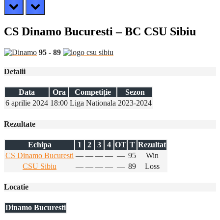
prev
next
CS Dinamo Bucuresti – BC CSU Sibiu
95
-
89
Detalii
Data
Ora
Competiție
Sezon
6 aprilie 2024
18:00
Liga Nationala
2023-2024
Rezultate
Echipa
1
2
3
4
OT
T
Rezultat
CS Dinamo Bucuresti
—
—
—
—
—
95
Win
CSU Sibiu
—
—
—
—
—
89
Loss
Locatie
Dinamo Bucuresti