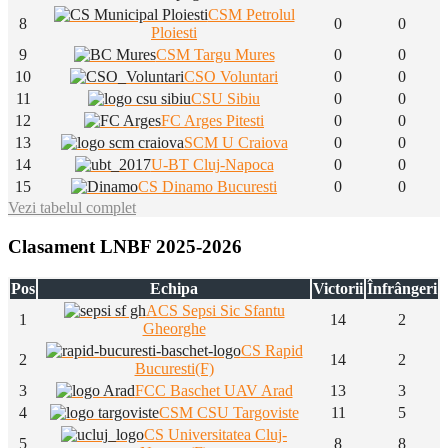
CSM Petrolul
8
0
0
Ploiesti
9
CSM Targu Mures
0
0
10
CSO Voluntari
0
0
11
CSU Sibiu
0
0
12
FC Arges Pitesti
0
0
13
SCM U Craiova
0
0
14
U-BT Cluj-Napoca
0
0
15
CS Dinamo Bucuresti
0
0
Vezi tabelul complet
Clasament LNBF 2025-2026
Pos
Echipa
Victorii
Înfrângeri
ACS Sepsi Sic Sfantu
1
14
2
Gheorghe
CS Rapid
2
14
2
Bucuresti(F)
3
FCC Baschet UAV Arad
13
3
4
CSM CSU Targoviste
11
5
CS Universitatea Cluj-
5
8
8