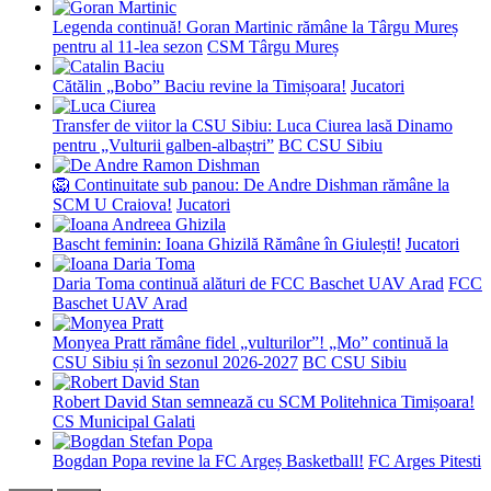
Legenda continuă! Goran Martinic rămâne la Târgu Mureș
pentru al 11-lea sezon
CSM Târgu Mureș
Cătălin „Bobo” Baciu revine la Timișoara!
Jucatori
Transfer de viitor la CSU Sibiu: Luca Ciurea lasă Dinamo
pentru „Vulturii galben-albaștri”
BC CSU Sibiu
🦁 Continuitate sub panou: De Andre Dishman rămâne la
SCM U Craiova!
Jucatori
Bascht feminin: Ioana Ghizilă Rămâne în Giulești!
Jucatori
Daria Toma continuă alături de FCC Baschet UAV Arad
FCC
Baschet UAV Arad
Monyea Pratt rămâne fidel „vulturilor”! „Mo” continuă la
CSU Sibiu și în sezonul 2026-2027
BC CSU Sibiu
Robert David Stan semnează cu SCM Politehnica Timișoara!
CS Municipal Galati
Bogdan Popa revine la FC Argeș Basketball!
FC Arges Pitesti