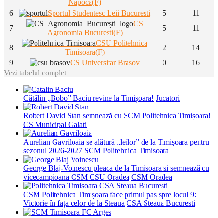
Napoca(F)
6
Sportul Studentesc Leii Bucuresti
5
11
CS
7
5
11
Agronomia Bucuresti(F)
CSU Politehnica
8
2
14
Timisoara(F)
9
CS Universitar Brasov
0
16
Vezi tabelul complet
Cătălin „Bobo” Baciu revine la Timișoara!
Jucatori
Robert David Stan semnează cu SCM Politehnica Timișoara!
CS Municipal Galati
Aurelian Gavriloaia se alătură „leilor” de la Timișoara pentru
sezonul 2026-2027
SCM Politehnica Timisoara
George Blaj-Voinescu pleaca de la Timisoara si semnează cu
vicecampioana CSM CSU Oradea
CSM Oradea
CSM Politehnica Timișoara face primul pas spre locul 9:
Victorie în fața celor de la Steaua
CSA Steaua Bucuresti