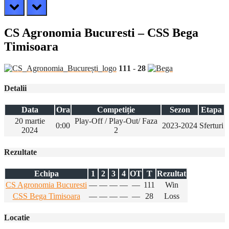
prev
next
CS Agronomia Bucuresti – CSS Bega
Timisoara
111
-
28
Detalii
Data
Ora
Competiție
Sezon
Etapa
20 martie
Play-Off / Play-Out/ Faza
0:00
2023-2024
Sferturi
2024
2
Rezultate
Echipa
1
2
3
4
OT
T
Rezultat
CS Agronomia Bucuresti
—
—
—
—
—
111
Win
CSS Bega Timisoara
—
—
—
—
—
28
Loss
Locatie