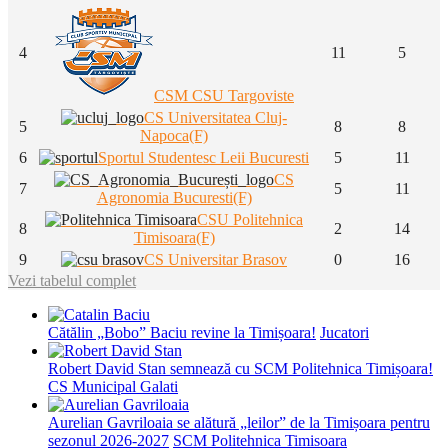
4
11
5
CSM CSU Targoviste
CS Universitatea Cluj-
5
8
8
Napoca(F)
6
Sportul Studentesc Leii Bucuresti
5
11
CS
7
5
11
Agronomia Bucuresti(F)
CSU Politehnica
8
2
14
Timisoara(F)
9
CS Universitar Brasov
0
16
Vezi tabelul complet
Cătălin „Bobo” Baciu revine la Timișoara!
Jucatori
Robert David Stan semnează cu SCM Politehnica Timișoara!
CS Municipal Galati
Aurelian Gavriloaia se alătură „leilor” de la Timișoara pentru
sezonul 2026-2027
SCM Politehnica Timisoara