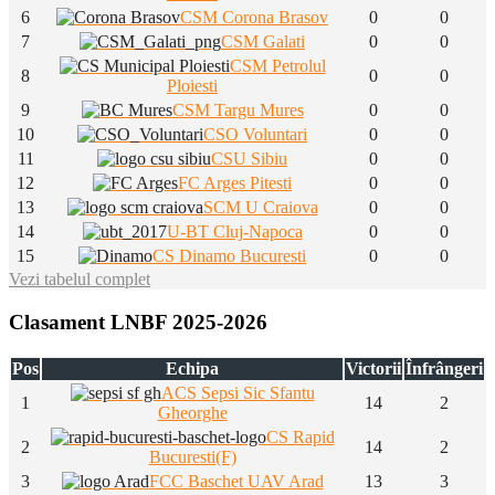
6
CSM Corona Brasov
0
0
7
CSM Galati
0
0
CSM Petrolul
8
0
0
Ploiesti
9
CSM Targu Mures
0
0
10
CSO Voluntari
0
0
11
CSU Sibiu
0
0
12
FC Arges Pitesti
0
0
13
SCM U Craiova
0
0
14
U-BT Cluj-Napoca
0
0
15
CS Dinamo Bucuresti
0
0
Vezi tabelul complet
Clasament LNBF 2025-2026
Pos
Echipa
Victorii
Înfrângeri
ACS Sepsi Sic Sfantu
1
14
2
Gheorghe
CS Rapid
2
14
2
Bucuresti(F)
3
FCC Baschet UAV Arad
13
3