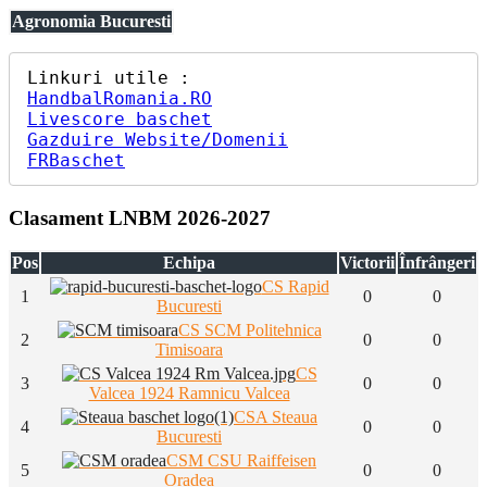
Agronomia Bucuresti
HandbalRomania.RO
Livescore baschet
Gazduire Website/Domenii
FRBaschet
Clasament LNBM 2026-2027
Pos
Echipa
Victorii
Înfrângeri
CS Rapid
1
0
0
Bucuresti
CS SCM Politehnica
2
0
0
Timisoara
CS
3
0
0
Valcea 1924 Ramnicu Valcea
CSA Steaua
4
0
0
Bucuresti
CSM CSU Raiffeisen
5
0
0
Oradea