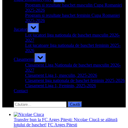
sub-
menu
Program si rezultate baschet masculin Cupa Romaniei
2025-2026
Program si rezultate baschet feminin Cupa Romaniei
2025-2026
Toggle
Jucatori
sub-
menu
Lot jucatori liga nationala de baschet masculin 2026-
2027
Lot jucatoare liga nationala de baschet feminin 2025-
2026
Toggle
Clasamente
sub-
menu
Clasament Liga Nationala de baschet masculin 2026-
2027
Clasament Liga 1, masculin, 2025-2026
Clasament liga nationala de baschet feminin 2025-2026
Clasament Liga 1, Feminin, 2025-2026
Contact
Toggle
search
Caută
form
după:
Transfer bun la FC Argeș Pitești: Nicolae Ciucă se alătură
lotului de baschet!
FC Arges Pitesti