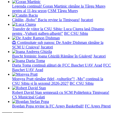
Legenda continuă! Goran Martinic rămâne la Târgu Mureș
pentru al 11-lea sezon
CSM Târgu Mureș
Cătălin „Bobo” Baciu revine la Timișoara!
Jucatori
Transfer de viitor la CSU Sibiu: Luca Ciurea lasă Dinamo
pentru „Vulturii galben-albaștri”
BC CSU Sibiu
🦁 Continuitate sub panou: De Andre Dishman rămâne la
SCM U Craiova!
Jucatori
Bascht feminin: Ioana Ghizilă Rămâne în Giulești!
Jucatori
Daria Toma continuă alături de FCC Baschet UAV Arad
FCC
Baschet UAV Arad
Monyea Pratt rămâne fidel „vulturilor”! „Mo” continuă la
CSU Sibiu și în sezonul 2026-2027
BC CSU Sibiu
Robert David Stan semnează cu SCM Politehnica Timișoara!
CS Municipal Galati
Bogdan Popa revine la FC Argeș Basketball!
FC Arges Pitesti