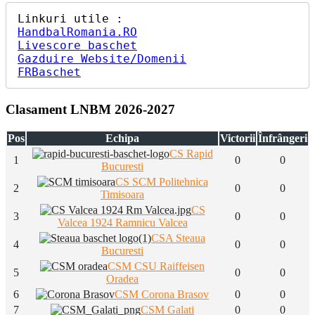
HandbalRomania.RO
Livescore baschet
Gazduire Website/Domenii
FRBaschet
Clasament LNBM 2026-2027
Pos
Echipa
Victorii
Înfrângeri
CS Rapid
1
0
0
Bucuresti
CS SCM Politehnica
2
0
0
Timisoara
CS
3
0
0
Valcea 1924 Ramnicu Valcea
CSA Steaua
4
0
0
Bucuresti
CSM CSU Raiffeisen
5
0
0
Oradea
6
CSM Corona Brasov
0
0
7
CSM Galati
0
0