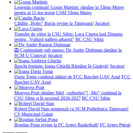
Legenda continuă! Goran Martinic rămâne la Târgu Mureș
pentru al 11-lea sezon
CSM Târgu Mureș
Cătălin „Bobo” Baciu revine la Timișoara!
Jucatori
Transfer de viitor la CSU Sibiu: Luca Ciurea lasă Dinamo
pentru „Vulturii galben-albaștri”
BC CSU Sibiu
🦁 Continuitate sub panou: De Andre Dishman rămâne la
SCM U Craiova!
Jucatori
Bascht feminin: Ioana Ghizilă Rămâne în Giulești!
Jucatori
Daria Toma continuă alături de FCC Baschet UAV Arad
FCC
Baschet UAV Arad
Monyea Pratt rămâne fidel „vulturilor”! „Mo” continuă la
CSU Sibiu și în sezonul 2026-2027
BC CSU Sibiu
Robert David Stan semnează cu SCM Politehnica Timișoara!
CS Municipal Galati
Bogdan Popa revine la FC Argeș Basketball!
FC Arges Pitesti