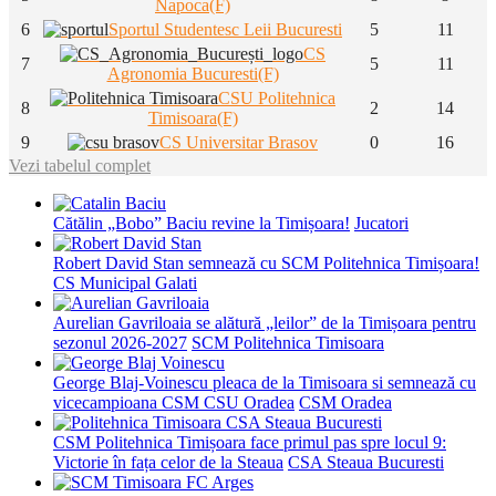
Napoca(F)
6
Sportul Studentesc Leii Bucuresti
5
11
CS
7
5
11
Agronomia Bucuresti(F)
CSU Politehnica
8
2
14
Timisoara(F)
9
CS Universitar Brasov
0
16
Vezi tabelul complet
Cătălin „Bobo” Baciu revine la Timișoara!
Jucatori
Robert David Stan semnează cu SCM Politehnica Timișoara!
CS Municipal Galati
Aurelian Gavriloaia se alătură „leilor” de la Timișoara pentru
sezonul 2026-2027
SCM Politehnica Timisoara
George Blaj-Voinescu pleaca de la Timisoara si semnează cu
vicecampioana CSM CSU Oradea
CSM Oradea
CSM Politehnica Timișoara face primul pas spre locul 9:
Victorie în fața celor de la Steaua
CSA Steaua Bucuresti