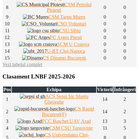
CSM Petrolul
8
0
0
Ploiesti
9
CSM Targu Mures
0
0
10
CSO Voluntari
0
0
11
CSU Sibiu
0
0
12
FC Arges Pitesti
0
0
13
SCM U Craiova
0
0
14
U-BT Cluj-Napoca
0
0
15
CS Dinamo Bucuresti
0
0
Vezi tabelul complet
Clasament LNBF 2025-2026
Pos
Echipa
Victorii
Înfrângeri
ACS Sepsi Sic Sfantu
1
14
2
Gheorghe
CS Rapid
2
14
2
Bucuresti(F)
3
FCC Baschet UAV Arad
13
3
4
CSM CSU Targoviste
11
5
CS Universitatea Cluj-
5
8
8