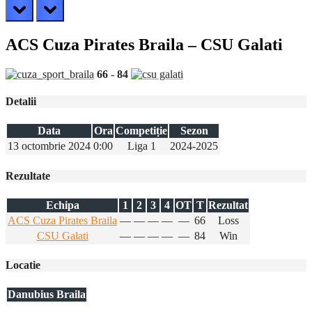
prev
next
ACS Cuza Pirates Braila – CSU Galati
66
-
84
Detalii
Data
Ora
Competiție
Sezon
13 octombrie 2024
0:00
Liga 1
2024-2025
Rezultate
Echipa
1
2
3
4
OT
T
Rezultat
ACS Cuza Pirates Braila
—
—
—
—
—
66
Loss
CSU Galati
—
—
—
—
—
84
Win
Locatie
Danubius Braila