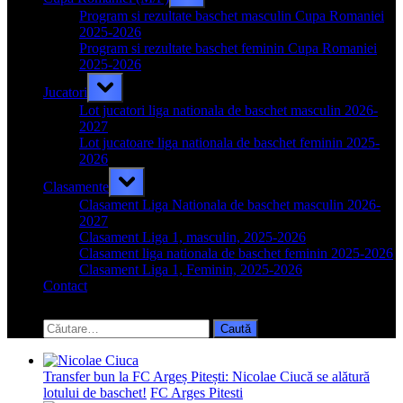
sub-
menu
Program si rezultate baschet masculin Cupa Romaniei
2025-2026
Program si rezultate baschet feminin Cupa Romaniei
2025-2026
Toggle
Jucatori
sub-
menu
Lot jucatori liga nationala de baschet masculin 2026-
2027
Lot jucatoare liga nationala de baschet feminin 2025-
2026
Toggle
Clasamente
sub-
menu
Clasament Liga Nationala de baschet masculin 2026-
2027
Clasament Liga 1, masculin, 2025-2026
Clasament liga nationala de baschet feminin 2025-2026
Clasament Liga 1, Feminin, 2025-2026
Contact
Toggle
search
Caută
form
după:
Transfer bun la FC Argeș Pitești: Nicolae Ciucă se alătură
lotului de baschet!
FC Arges Pitesti