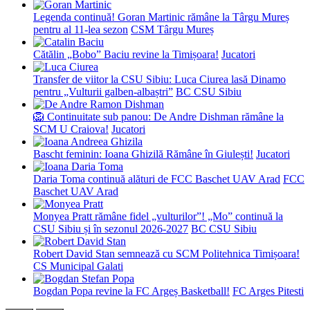
Legenda continuă! Goran Martinic rămâne la Târgu Mureș
pentru al 11-lea sezon
CSM Târgu Mureș
Cătălin „Bobo” Baciu revine la Timișoara!
Jucatori
Transfer de viitor la CSU Sibiu: Luca Ciurea lasă Dinamo
pentru „Vulturii galben-albaștri”
BC CSU Sibiu
🦁 Continuitate sub panou: De Andre Dishman rămâne la
SCM U Craiova!
Jucatori
Bascht feminin: Ioana Ghizilă Rămâne în Giulești!
Jucatori
Daria Toma continuă alături de FCC Baschet UAV Arad
FCC
Baschet UAV Arad
Monyea Pratt rămâne fidel „vulturilor”! „Mo” continuă la
CSU Sibiu și în sezonul 2026-2027
BC CSU Sibiu
Robert David Stan semnează cu SCM Politehnica Timișoara!
CS Municipal Galati
Bogdan Popa revine la FC Argeș Basketball!
FC Arges Pitesti