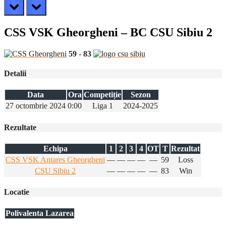
prev
next
CSS VSK Gheorgheni – BC CSU Sibiu 2
59
-
83
Detalii
Data
Ora
Competiție
Sezon
27 octombrie 2024
0:00
Liga 1
2024-2025
Rezultate
Echipa
1
2
3
4
OT
T
Rezultat
CSS VSK Antares Gheorgheni
—
—
—
—
—
59
Loss
CSU Sibiu 2
—
—
—
—
—
83
Win
Locatie
Polivalenta Lazarea