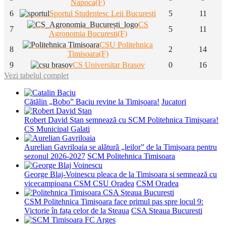
Napoca(F)
6
Sportul Studentesc Leii Bucuresti
5
11
CS
7
5
11
Agronomia Bucuresti(F)
CSU Politehnica
8
2
14
Timisoara(F)
9
CS Universitar Brasov
0
16
Vezi tabelul complet
Cătălin „Bobo” Baciu revine la Timișoara!
Jucatori
Robert David Stan semnează cu SCM Politehnica Timișoara!
CS Municipal Galati
Aurelian Gavriloaia se alătură „leilor” de la Timișoara pentru
sezonul 2026-2027
SCM Politehnica Timisoara
George Blaj-Voinescu pleaca de la Timisoara si semnează cu
vicecampioana CSM CSU Oradea
CSM Oradea
CSM Politehnica Timișoara face primul pas spre locul 9:
Victorie în fața celor de la Steaua
CSA Steaua Bucuresti