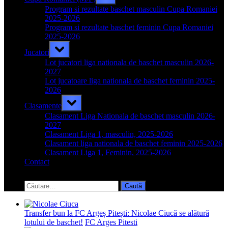
sub-
menu
Program si rezultate baschet masculin Cupa Romaniei
2025-2026
Program si rezultate baschet feminin Cupa Romaniei
2025-2026
Toggle
Jucatori
sub-
menu
Lot jucatori liga nationala de baschet masculin 2026-
2027
Lot jucatoare liga nationala de baschet feminin 2025-
2026
Toggle
Clasamente
sub-
menu
Clasament Liga Nationala de baschet masculin 2026-
2027
Clasament Liga 1, masculin, 2025-2026
Clasament liga nationala de baschet feminin 2025-2026
Clasament Liga 1, Feminin, 2025-2026
Contact
Toggle
search
Caută
form
după:
Transfer bun la FC Argeș Pitești: Nicolae Ciucă se alătură
lotului de baschet!
FC Arges Pitesti