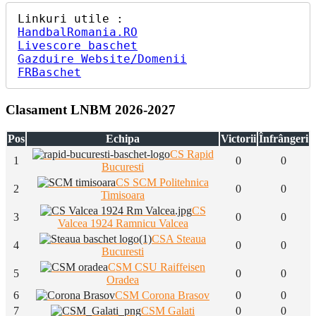
HandbalRomania.RO
Livescore baschet
Gazduire Website/Domenii
FRBaschet
Clasament LNBM 2026-2027
Pos
Echipa
Victorii
Înfrângeri
CS Rapid
1
0
0
Bucuresti
CS SCM Politehnica
2
0
0
Timisoara
CS
3
0
0
Valcea 1924 Ramnicu Valcea
CSA Steaua
4
0
0
Bucuresti
CSM CSU Raiffeisen
5
0
0
Oradea
6
CSM Corona Brasov
0
0
7
CSM Galati
0
0