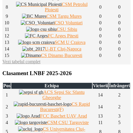
CSM Petrolul
8
0
0
Ploiesti
9
CSM Targu Mures
0
0
10
CSO Voluntari
0
0
11
CSU Sibiu
0
0
12
FC Arges Pitesti
0
0
13
SCM U Craiova
0
0
14
U-BT Cluj-Napoca
0
0
15
CS Dinamo Bucuresti
0
0
Vezi tabelul complet
Clasament LNBF 2025-2026
Pos
Echipa
Victorii
Înfrângeri
ACS Sepsi Sic Sfantu
1
14
2
Gheorghe
CS Rapid
2
14
2
Bucuresti(F)
3
FCC Baschet UAV Arad
13
3
4
CSM CSU Targoviste
11
5
CS Universitatea Cluj-
5
8
8