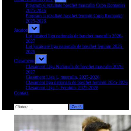
sub-
menu
Program si rezultate baschet masculin Cupa Romaniei
2025-2026
Program si rezultate baschet feminin Cupa Romaniei
2025-2026
Toggle
Jucatori
sub-
menu
Lot jucatori liga nationala de baschet masculin 2026-
2027
Lot jucatoare liga nationala de baschet feminin 2025-
2026
Toggle
Clasamente
sub-
menu
Clasament Liga Nationala de baschet masculin 2026-
2027
Clasament Liga 1, masculin, 2025-2026
Clasament liga nationala de baschet feminin 2025-2026
Clasament Liga 1, Feminin, 2025-2026
Contact
Toggle
search
Caută
form
după: