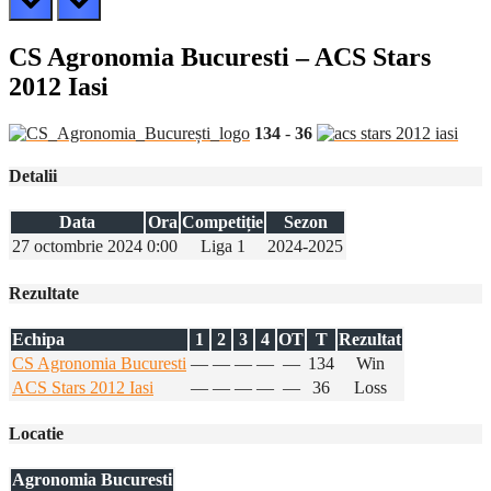
CS Agronomia Bucuresti – ACS Stars
2012 Iasi
134
-
36
Detalii
Data
Ora
Competiție
Sezon
27 octombrie 2024
0:00
Liga 1
2024-2025
Rezultate
Echipa
1
2
3
4
OT
T
Rezultat
CS Agronomia Bucuresti
—
—
—
—
—
134
Win
ACS Stars 2012 Iasi
—
—
—
—
—
36
Loss
Locatie
Agronomia Bucuresti