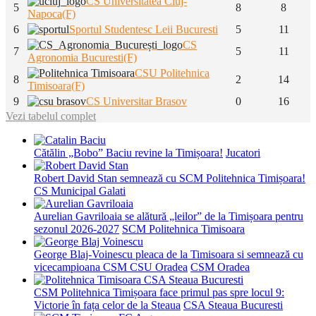
CS Universitatea Cluj-
5
8
8
Napoca(F)
6
Sportul Studentesc Leii Bucuresti
5
11
CS
7
5
11
Agronomia Bucuresti(F)
CSU Politehnica
8
2
14
Timisoara(F)
9
CS Universitar Brasov
0
16
Vezi tabelul complet
Cătălin „Bobo” Baciu revine la Timișoara!
Jucatori
Robert David Stan semnează cu SCM Politehnica Timișoara!
CS Municipal Galati
Aurelian Gavriloaia se alătură „leilor” de la Timișoara pentru
sezonul 2026-2027
SCM Politehnica Timisoara
George Blaj-Voinescu pleaca de la Timisoara si semnează cu
vicecampioana CSM CSU Oradea
CSM Oradea
CSM Politehnica Timișoara face primul pas spre locul 9:
Victorie în fața celor de la Steaua
CSA Steaua Bucuresti