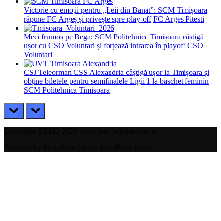
Victorie cu emoții pentru „Leii din Banat”: SCM Timișoara
răpune FC Argeș și privește spre play-off
FC Arges Pitesti
Meci frumos pe Bega: SCM Politehnica Timișoara câștigă
ușor cu CSO Voluntari și forțează intrarea în playoff
CSO
Voluntari
CSJ Teleorman CSS Alexandria câștigă ușor la Timișoara și
obține biletele pentru semifinalele Ligii 1 la baschet feminin
SCM Politehnica Timisoara
prev
next
Copyright ©2013-2026 www.baschetromania.ro.
Powered by
PressBook News WordPress theme