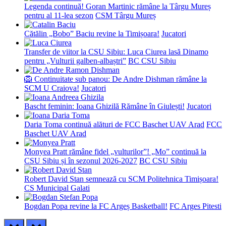
Legenda continuă! Goran Martinic rămâne la Târgu Mureș
pentru al 11-lea sezon
CSM Târgu Mureș
Cătălin „Bobo” Baciu revine la Timișoara!
Jucatori
Transfer de viitor la CSU Sibiu: Luca Ciurea lasă Dinamo
pentru „Vulturii galben-albaștri”
BC CSU Sibiu
🦁 Continuitate sub panou: De Andre Dishman rămâne la
SCM U Craiova!
Jucatori
Bascht feminin: Ioana Ghizilă Rămâne în Giulești!
Jucatori
Daria Toma continuă alături de FCC Baschet UAV Arad
FCC
Baschet UAV Arad
Monyea Pratt rămâne fidel „vulturilor”! „Mo” continuă la
CSU Sibiu și în sezonul 2026-2027
BC CSU Sibiu
Robert David Stan semnează cu SCM Politehnica Timișoara!
CS Municipal Galati
Bogdan Popa revine la FC Argeș Basketball!
FC Arges Pitesti
prev
next