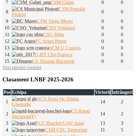
7
CSM Galati
0
0
CSM Petrolul
8
0
0
Ploiesti
9
CSM Targu Mures
0
0
10
CSO Voluntari
0
0
11
CSU Sibiu
0
0
12
FC Arges Pitesti
0
0
13
SCM U Craiova
0
0
14
U-BT Cluj-Napoca
0
0
15
CS Dinamo Bucuresti
0
0
Vezi tabelul complet
Clasament LNBF 2025-2026
Pos
Echipa
Victorii
Înfrângeri
ACS Sepsi Sic Sfantu
1
14
2
Gheorghe
CS Rapid
2
14
2
Bucuresti(F)
3
FCC Baschet UAV Arad
13
3
4
CSM CSU Targoviste
11
5