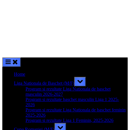
Home
Toggle
Liga Nationala de Baschet (M/F)
sub-
menu
Program si rezultate Liga Nationala de baschet
masculin 2026-2027
Program si rezultate baschet masculin Liga 1 2025-
2026
Program si rezultate Liga Nationala de baschet feminin
2025-2026
Program si rezultate Liga 1 Feminin, 2025-2026
Toggle
Cupa Romaniei (M/F)