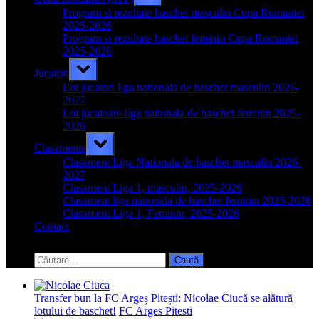
sub-
menu
Program si rezultate baschet masculin Cupa Romaniei
2025-2026
Program si rezultate baschet feminin Cupa Romaniei
2025-2026
Toggle
Jucatori
sub-
menu
Lot jucatori liga nationala de baschet masculin 2026-
2027
Lot jucatoare liga nationala de baschet feminin 2025-
2026
Toggle
Clasamente
sub-
menu
Clasament Liga Nationala de baschet masculin 2026-
2027
Clasament Liga 1, masculin, 2025-2026
Clasament liga nationala de baschet feminin 2025-2026
Clasament Liga 1, Feminin, 2025-2026
Contact
Toggle
search
Caută
form
după:
Transfer bun la FC Argeș Pitești: Nicolae Ciucă se alătură
lotului de baschet!
FC Arges Pitesti