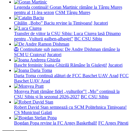
Legenda continuă! Goran Martinic rămâne la Târgu Mureș
pentru al 11-lea sezon
CSM Târgu Mureș
Cătălin „Bobo” Baciu revine la Timișoara!
Jucatori
Transfer de viitor la CSU Sibiu: Luca Ciurea lasă Dinamo
pentru „Vulturii galben-albaștri”
BC CSU Sibiu
🦁 Continuitate sub panou: De Andre Dishman rămâne la
SCM U Craiova!
Jucatori
Bascht feminin: Ioana Ghizilă Rămâne în Giulești!
Jucatori
Daria Toma continuă alături de FCC Baschet UAV Arad
FCC
Baschet UAV Arad
Monyea Pratt rămâne fidel „vulturilor”! „Mo” continuă la
CSU Sibiu și în sezonul 2026-2027
BC CSU Sibiu
Robert David Stan semnează cu SCM Politehnica Timișoara!
CS Municipal Galati
Bogdan Popa revine la FC Argeș Basketball!
FC Arges Pitesti