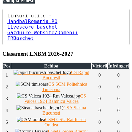
Olimpia Ploiesti
HandbalRomania.RO
Livescore baschet
Gazduire Website/Domenii
FRBaschet
Clasament LNBM 2026-2027
Pos
Echipa
Victorii
Înfrângeri
CS Rapid
1
0
0
Bucuresti
CS SCM Politehnica
2
0
0
Timisoara
CS
3
0
0
Valcea 1924 Ramnicu Valcea
CSA Steaua
4
0
0
Bucuresti
CSM CSU Raiffeisen
5
0
0
Oradea
6
CSM Corona Brasov
0
0