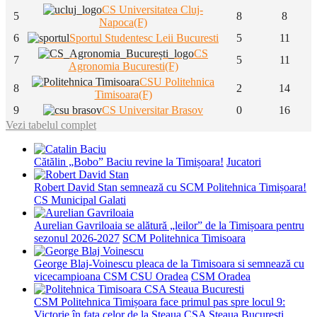
CS Universitatea Cluj-
5
8
8
Napoca(F)
6
Sportul Studentesc Leii Bucuresti
5
11
CS
7
5
11
Agronomia Bucuresti(F)
CSU Politehnica
8
2
14
Timisoara(F)
9
CS Universitar Brasov
0
16
Vezi tabelul complet
Cătălin „Bobo” Baciu revine la Timișoara!
Jucatori
Robert David Stan semnează cu SCM Politehnica Timișoara!
CS Municipal Galati
Aurelian Gavriloaia se alătură „leilor” de la Timișoara pentru
sezonul 2026-2027
SCM Politehnica Timisoara
George Blaj-Voinescu pleaca de la Timisoara si semnează cu
vicecampioana CSM CSU Oradea
CSM Oradea
CSM Politehnica Timișoara face primul pas spre locul 9:
Victorie în fața celor de la Steaua
CSA Steaua Bucuresti