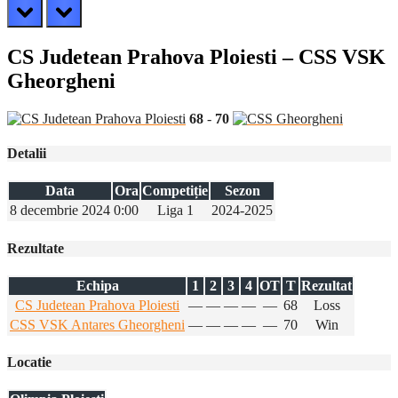
prev
next
CS Judetean Prahova Ploiesti – CSS VSK
Gheorgheni
68
-
70
Detalii
Data
Ora
Competiție
Sezon
8 decembrie 2024
0:00
Liga 1
2024-2025
Rezultate
Echipa
1
2
3
4
OT
T
Rezultat
CS Judetean Prahova Ploiesti
—
—
—
—
—
68
Loss
CSS VSK Antares Gheorgheni
—
—
—
—
—
70
Win
Locatie