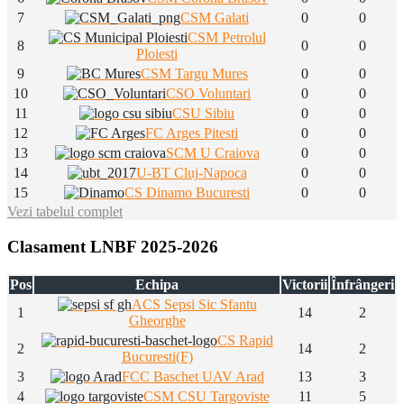
7
CSM Galati
0
0
CSM Petrolul
8
0
0
Ploiesti
9
CSM Targu Mures
0
0
10
CSO Voluntari
0
0
11
CSU Sibiu
0
0
12
FC Arges Pitesti
0
0
13
SCM U Craiova
0
0
14
U-BT Cluj-Napoca
0
0
15
CS Dinamo Bucuresti
0
0
Vezi tabelul complet
Clasament LNBF 2025-2026
Pos
Echipa
Victorii
Înfrângeri
ACS Sepsi Sic Sfantu
1
14
2
Gheorghe
CS Rapid
2
14
2
Bucuresti(F)
3
FCC Baschet UAV Arad
13
3
4
CSM CSU Targoviste
11
5