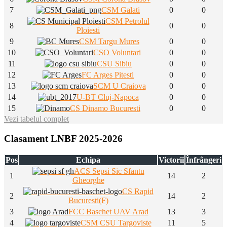
7
CSM Galati
0
0
CSM Petrolul
8
0
0
Ploiesti
9
CSM Targu Mures
0
0
10
CSO Voluntari
0
0
11
CSU Sibiu
0
0
12
FC Arges Pitesti
0
0
13
SCM U Craiova
0
0
14
U-BT Cluj-Napoca
0
0
15
CS Dinamo Bucuresti
0
0
Vezi tabelul complet
Clasament LNBF 2025-2026
Pos
Echipa
Victorii
Înfrângeri
ACS Sepsi Sic Sfantu
1
14
2
Gheorghe
CS Rapid
2
14
2
Bucuresti(F)
3
FCC Baschet UAV Arad
13
3
4
CSM CSU Targoviste
11
5