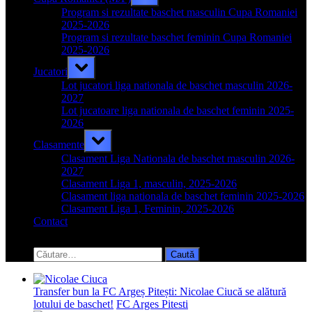
sub-
menu
Program si rezultate baschet masculin Cupa Romaniei
2025-2026
Program si rezultate baschet feminin Cupa Romaniei
2025-2026
Toggle
Jucatori
sub-
menu
Lot jucatori liga nationala de baschet masculin 2026-
2027
Lot jucatoare liga nationala de baschet feminin 2025-
2026
Toggle
Clasamente
sub-
menu
Clasament Liga Nationala de baschet masculin 2026-
2027
Clasament Liga 1, masculin, 2025-2026
Clasament liga nationala de baschet feminin 2025-2026
Clasament Liga 1, Feminin, 2025-2026
Contact
Toggle
search
Caută
form
după:
Transfer bun la FC Argeș Pitești: Nicolae Ciucă se alătură
lotului de baschet!
FC Arges Pitesti