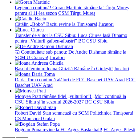
Legenda continuă! Goran Martinic rămâne la Târgu Mureș
pentru al 11-lea sezon
CSM Târgu Mureș
Cătălin „Bobo” Baciu revine la Timișoara!
Jucatori
Transfer de viitor la CSU Sibiu: Luca Ciurea lasă Dinamo
pentru „Vulturii galben-albaștri”
BC CSU Sibiu
🦁 Continuitate sub panou: De Andre Dishman rămâne la
SCM U Craiova!
Jucatori
Bascht feminin: Ioana Ghizilă Rămâne în Giulești!
Jucatori
Daria Toma continuă alături de FCC Baschet UAV Arad
FCC
Baschet UAV Arad
Monyea Pratt rămâne fidel „vulturilor”! „Mo” continuă la
CSU Sibiu și în sezonul 2026-2027
BC CSU Sibiu
Robert David Stan semnează cu SCM Politehnica Timișoara!
CS Municipal Galati
Bogdan Popa revine la FC Argeș Basketball!
FC Arges Pitesti