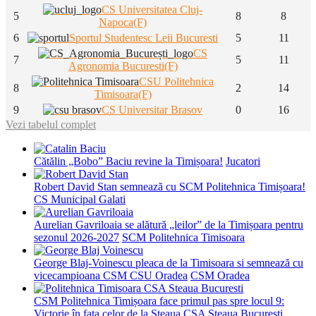
CS Universitatea Cluj-
5
8
8
Napoca(F)
6
Sportul Studentesc Leii Bucuresti
5
11
CS
7
5
11
Agronomia Bucuresti(F)
CSU Politehnica
8
2
14
Timisoara(F)
9
CS Universitar Brasov
0
16
Vezi tabelul complet
Cătălin „Bobo” Baciu revine la Timișoara!
Jucatori
Robert David Stan semnează cu SCM Politehnica Timișoara!
CS Municipal Galati
Aurelian Gavriloaia se alătură „leilor” de la Timișoara pentru
sezonul 2026-2027
SCM Politehnica Timisoara
George Blaj-Voinescu pleaca de la Timisoara si semnează cu
vicecampioana CSM CSU Oradea
CSM Oradea
CSM Politehnica Timișoara face primul pas spre locul 9:
Victorie în fața celor de la Steaua
CSA Steaua Bucuresti