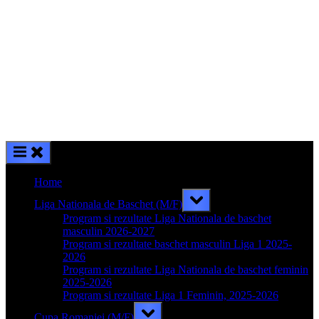
Home
Toggle
Liga Nationala de Baschet (M/F)
sub-
menu
Program si rezultate Liga Nationala de baschet
masculin 2026-2027
Program si rezultate baschet masculin Liga 1 2025-
2026
Program si rezultate Liga Nationala de baschet feminin
2025-2026
Program si rezultate Liga 1 Feminin, 2025-2026
Toggle
Cupa Romaniei (M/F)