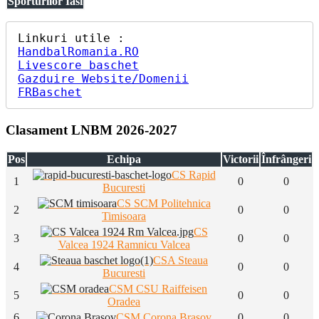
Sporturilor Iasi
HandbalRomania.RO
Livescore baschet
Gazduire Website/Domenii
FRBaschet
Clasament LNBM 2026-2027
Pos
Echipa
Victorii
Înfrângeri
CS Rapid
1
0
0
Bucuresti
CS SCM Politehnica
2
0
0
Timisoara
CS
3
0
0
Valcea 1924 Ramnicu Valcea
CSA Steaua
4
0
0
Bucuresti
CSM CSU Raiffeisen
5
0
0
Oradea
6
CSM Corona Brasov
0
0