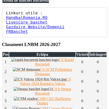
Arena de Baschet Bucuresti
HandbalRomania.RO
Livescore baschet
Gazduire Website/Domenii
FRBaschet
Clasament LNBM 2026-2027
Pos
Echipa
Victorii
Înfrângeri
CS Rapid
1
0
0
Bucuresti
CS SCM Politehnica
2
0
0
Timisoara
CS
3
0
0
Valcea 1924 Ramnicu Valcea
CSA Steaua
4
0
0
Bucuresti
CSM CSU Raiffeisen
5
0
0
Oradea
6
CSM Corona Brasov
0
0