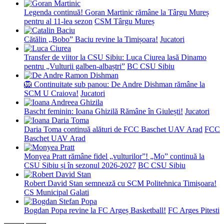
Legenda continuă! Goran Martinic rămâne la Târgu Mureș
pentru al 11-lea sezon
CSM Târgu Mureș
Cătălin „Bobo” Baciu revine la Timișoara!
Jucatori
Transfer de viitor la CSU Sibiu: Luca Ciurea lasă Dinamo
pentru „Vulturii galben-albaștri”
BC CSU Sibiu
🦁 Continuitate sub panou: De Andre Dishman rămâne la
SCM U Craiova!
Jucatori
Bascht feminin: Ioana Ghizilă Rămâne în Giulești!
Jucatori
Daria Toma continuă alături de FCC Baschet UAV Arad
FCC
Baschet UAV Arad
Monyea Pratt rămâne fidel „vulturilor”! „Mo” continuă la
CSU Sibiu și în sezonul 2026-2027
BC CSU Sibiu
Robert David Stan semnează cu SCM Politehnica Timișoara!
CS Municipal Galati
Bogdan Popa revine la FC Argeș Basketball!
FC Arges Pitesti