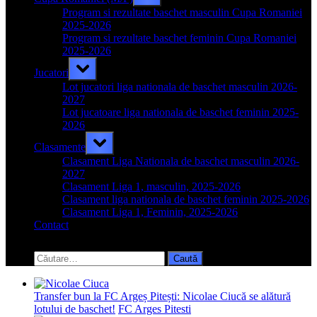
sub-
menu
Program si rezultate baschet masculin Cupa Romaniei
2025-2026
Program si rezultate baschet feminin Cupa Romaniei
2025-2026
Toggle
Jucatori
sub-
menu
Lot jucatori liga nationala de baschet masculin 2026-
2027
Lot jucatoare liga nationala de baschet feminin 2025-
2026
Toggle
Clasamente
sub-
menu
Clasament Liga Nationala de baschet masculin 2026-
2027
Clasament Liga 1, masculin, 2025-2026
Clasament liga nationala de baschet feminin 2025-2026
Clasament Liga 1, Feminin, 2025-2026
Contact
Toggle
search
Caută
form
după:
Transfer bun la FC Argeș Pitești: Nicolae Ciucă se alătură
lotului de baschet!
FC Arges Pitesti