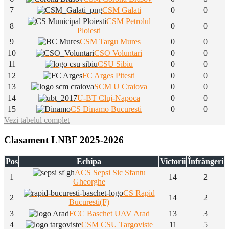
7
CSM Galati
0
0
CSM Petrolul
8
0
0
Ploiesti
9
CSM Targu Mures
0
0
10
CSO Voluntari
0
0
11
CSU Sibiu
0
0
12
FC Arges Pitesti
0
0
13
SCM U Craiova
0
0
14
U-BT Cluj-Napoca
0
0
15
CS Dinamo Bucuresti
0
0
Vezi tabelul complet
Clasament LNBF 2025-2026
Pos
Echipa
Victorii
Înfrângeri
ACS Sepsi Sic Sfantu
1
14
2
Gheorghe
CS Rapid
2
14
2
Bucuresti(F)
3
FCC Baschet UAV Arad
13
3
4
CSM CSU Targoviste
11
5