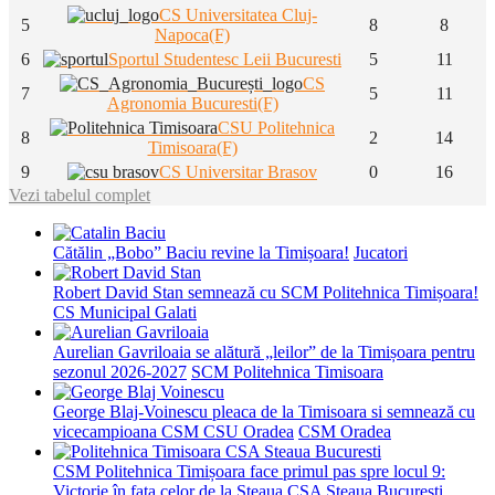
CS Universitatea Cluj-
5
8
8
Napoca(F)
6
Sportul Studentesc Leii Bucuresti
5
11
CS
7
5
11
Agronomia Bucuresti(F)
CSU Politehnica
8
2
14
Timisoara(F)
9
CS Universitar Brasov
0
16
Vezi tabelul complet
Cătălin „Bobo” Baciu revine la Timișoara!
Jucatori
Robert David Stan semnează cu SCM Politehnica Timișoara!
CS Municipal Galati
Aurelian Gavriloaia se alătură „leilor” de la Timișoara pentru
sezonul 2026-2027
SCM Politehnica Timisoara
George Blaj-Voinescu pleaca de la Timisoara si semnează cu
vicecampioana CSM CSU Oradea
CSM Oradea
CSM Politehnica Timișoara face primul pas spre locul 9:
Victorie în fața celor de la Steaua
CSA Steaua Bucuresti