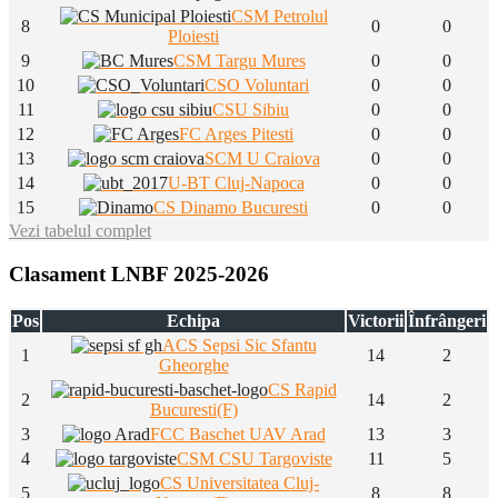
CSM Petrolul
8
0
0
Ploiesti
9
CSM Targu Mures
0
0
10
CSO Voluntari
0
0
11
CSU Sibiu
0
0
12
FC Arges Pitesti
0
0
13
SCM U Craiova
0
0
14
U-BT Cluj-Napoca
0
0
15
CS Dinamo Bucuresti
0
0
Vezi tabelul complet
Clasament LNBF 2025-2026
Pos
Echipa
Victorii
Înfrângeri
ACS Sepsi Sic Sfantu
1
14
2
Gheorghe
CS Rapid
2
14
2
Bucuresti(F)
3
FCC Baschet UAV Arad
13
3
4
CSM CSU Targoviste
11
5
CS Universitatea Cluj-
5
8
8