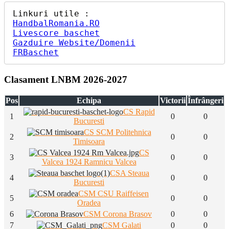
HandbalRomania.RO
Livescore baschet
Gazduire Website/Domenii
FRBaschet
Clasament LNBM 2026-2027
Pos
Echipa
Victorii
Înfrângeri
CS Rapid
1
0
0
Bucuresti
CS SCM Politehnica
2
0
0
Timisoara
CS
3
0
0
Valcea 1924 Ramnicu Valcea
CSA Steaua
4
0
0
Bucuresti
CSM CSU Raiffeisen
5
0
0
Oradea
6
CSM Corona Brasov
0
0
7
CSM Galati
0
0