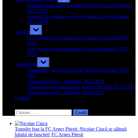
sub-
menu
Program si rezultate baschet masculin Cupa Romaniei
2025-2026
Program si rezultate baschet feminin Cupa Romaniei
2025-2026
Toggle
Jucatori
sub-
menu
Lot jucatori liga nationala de baschet masculin 2026-
2027
Lot jucatoare liga nationala de baschet feminin 2025-
2026
Toggle
Clasamente
sub-
menu
Clasament Liga Nationala de baschet masculin 2026-
2027
Clasament Liga 1, masculin, 2025-2026
Clasament liga nationala de baschet feminin 2025-2026
Clasament Liga 1, Feminin, 2025-2026
Contact
Toggle
search
Caută
form
după:
Transfer bun la FC Argeș Pitești: Nicolae Ciucă se alătură
lotului de baschet!
FC Arges Pitesti