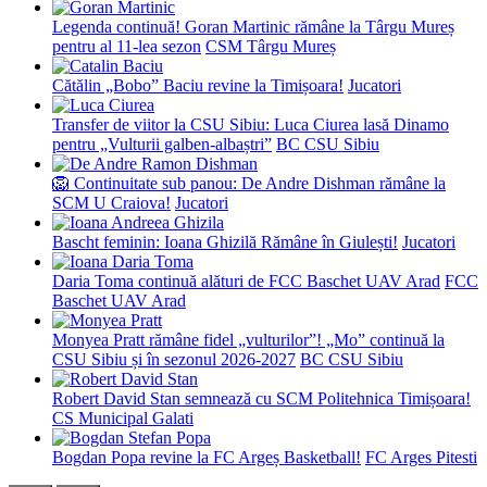
Legenda continuă! Goran Martinic rămâne la Târgu Mureș
pentru al 11-lea sezon
CSM Târgu Mureș
Cătălin „Bobo” Baciu revine la Timișoara!
Jucatori
Transfer de viitor la CSU Sibiu: Luca Ciurea lasă Dinamo
pentru „Vulturii galben-albaștri”
BC CSU Sibiu
🦁 Continuitate sub panou: De Andre Dishman rămâne la
SCM U Craiova!
Jucatori
Bascht feminin: Ioana Ghizilă Rămâne în Giulești!
Jucatori
Daria Toma continuă alături de FCC Baschet UAV Arad
FCC
Baschet UAV Arad
Monyea Pratt rămâne fidel „vulturilor”! „Mo” continuă la
CSU Sibiu și în sezonul 2026-2027
BC CSU Sibiu
Robert David Stan semnează cu SCM Politehnica Timișoara!
CS Municipal Galati
Bogdan Popa revine la FC Argeș Basketball!
FC Arges Pitesti