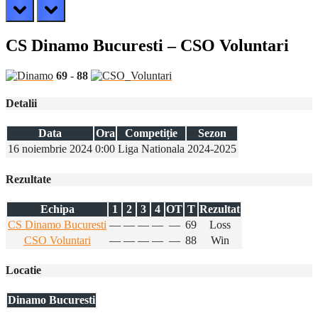
prev
next
CS Dinamo Bucuresti – CSO Voluntari
69
-
88
Detalii
Data
Ora
Competiție
Sezon
16 noiembrie 2024
0:00
Liga Nationala
2024-2025
Rezultate
Echipa
1
2
3
4
OT
T
Rezultat
CS Dinamo Bucuresti
—
—
—
—
—
69
Loss
CSO Voluntari
—
—
—
—
—
88
Win
Locatie
Dinamo Bucuresti