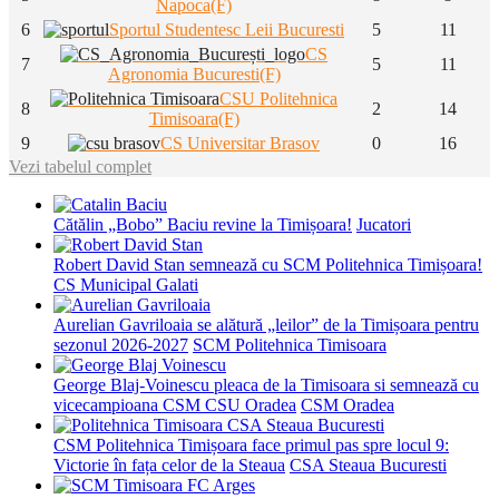
Napoca(F)
6
Sportul Studentesc Leii Bucuresti
5
11
CS
7
5
11
Agronomia Bucuresti(F)
CSU Politehnica
8
2
14
Timisoara(F)
9
CS Universitar Brasov
0
16
Vezi tabelul complet
Cătălin „Bobo” Baciu revine la Timișoara!
Jucatori
Robert David Stan semnează cu SCM Politehnica Timișoara!
CS Municipal Galati
Aurelian Gavriloaia se alătură „leilor” de la Timișoara pentru
sezonul 2026-2027
SCM Politehnica Timisoara
George Blaj-Voinescu pleaca de la Timisoara si semnează cu
vicecampioana CSM CSU Oradea
CSM Oradea
CSM Politehnica Timișoara face primul pas spre locul 9:
Victorie în fața celor de la Steaua
CSA Steaua Bucuresti