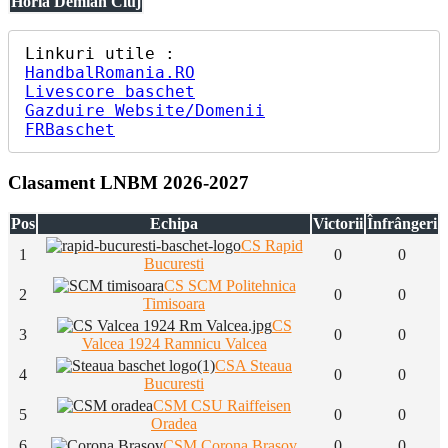
Horia Demian Cluj
HandbalRomania.RO
Livescore baschet
Gazduire Website/Domenii
FRBaschet
Clasament LNBM 2026-2027
Pos
Echipa
Victorii
Înfrângeri
CS Rapid
1
0
0
Bucuresti
CS SCM Politehnica
2
0
0
Timisoara
CS
3
0
0
Valcea 1924 Ramnicu Valcea
CSA Steaua
4
0
0
Bucuresti
CSM CSU Raiffeisen
5
0
0
Oradea
6
CSM Corona Brasov
0
0