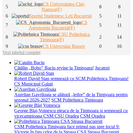
CS Universitatea Cluj-
5
8
8
Napoca(F)
6
Sportul Studentesc Leii Bucuresti
5
11
CS
7
5
11
Agronomia Bucuresti(F)
CSU Politehnica
8
2
14
Timisoara(F)
9
CS Universitar Brasov
0
16
Vezi tabelul complet
Cătălin „Bobo” Baciu revine la Timișoara!
Jucatori
Robert David Stan semnează cu SCM Politehnica Timișoara!
CS Municipal Galati
Aurelian Gavriloaia se alătură „leilor” de la Timișoara pentru
sezonul 2026-2027
SCM Politehnica Timisoara
George Blaj-Voinescu pleaca de la Timisoara si semnează cu
vicecampioana CSM CSU Oradea
CSM Oradea
CSM Politehnica Timișoara face primul pas spre locul 9:
Victorie în fața celor de la Steaua
CSA Steaua Bucuresti