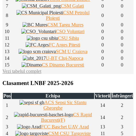
7
CSM Galati
0
0
CSM Petrolul
8
0
0
Ploiesti
9
CSM Targu Mures
0
0
10
CSO Voluntari
0
0
11
CSU Sibiu
0
0
12
FC Arges Pitesti
0
0
13
SCM U Craiova
0
0
14
U-BT Cluj-Napoca
0
0
15
CS Dinamo Bucuresti
0
0
Vezi tabelul complet
Clasament LNBF 2025-2026
Pos
Echipa
Victorii
Înfrângeri
ACS Sepsi Sic Sfantu
1
14
2
Gheorghe
CS Rapid
2
14
2
Bucuresti(F)
3
FCC Baschet UAV Arad
13
3
4
CSM CSU Targoviste
11
5