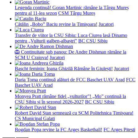
Legenda continuă! Goran Martinic rămâne la Târgu Mureș
pentru al 11-lea sezon
CSM Târgu Mureș
Cătălin „Bobo” Baciu revine la Timișoara!
Jucatori
Transfer de viitor la CSU Sibiu: Luca Ciurea lasă Dinamo
pentru „Vulturii galben-albaștri”
BC CSU Sibiu
🦁 Continuitate sub panou: De Andre Dishman rămâne la
SCM U Craiova!
Jucatori
Bascht feminin: Ioana Ghizilă Rămâne în Giulești!
Jucatori
Daria Toma continuă alături de FCC Baschet UAV Arad
FCC
Baschet UAV Arad
Monyea Pratt rămâne fidel „vulturilor”! „Mo” continuă la
CSU Sibiu și în sezonul 2026-2027
BC CSU Sibiu
Robert David Stan semnează cu SCM Politehnica Timișoara!
CS Municipal Galati
Bogdan Popa revine la FC Argeș Basketball!
FC Arges Pitesti