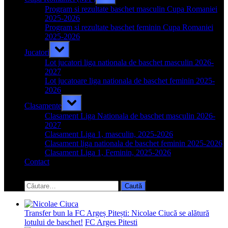
sub-
menu
Program si rezultate baschet masculin Cupa Romaniei
2025-2026
Program si rezultate baschet feminin Cupa Romaniei
2025-2026
Toggle
Jucatori
sub-
menu
Lot jucatori liga nationala de baschet masculin 2026-
2027
Lot jucatoare liga nationala de baschet feminin 2025-
2026
Toggle
Clasamente
sub-
menu
Clasament Liga Nationala de baschet masculin 2026-
2027
Clasament Liga 1, masculin, 2025-2026
Clasament liga nationala de baschet feminin 2025-2026
Clasament Liga 1, Feminin, 2025-2026
Contact
Toggle
search
Caută
form
după:
Transfer bun la FC Argeș Pitești: Nicolae Ciucă se alătură
lotului de baschet!
FC Arges Pitesti