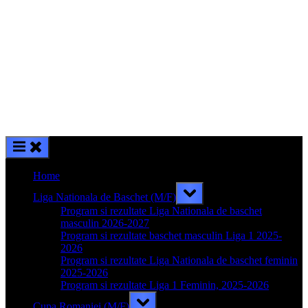
Home
Toggle
Liga Nationala de Baschet (M/F)
sub-
menu
Program si rezultate Liga Nationala de baschet
masculin 2026-2027
Program si rezultate baschet masculin Liga 1 2025-
2026
Program si rezultate Liga Nationala de baschet feminin
2025-2026
Program si rezultate Liga 1 Feminin, 2025-2026
Toggle
Cupa Romaniei (M/F)