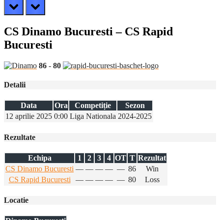
prev
next
CS Dinamo Bucuresti – CS Rapid
Bucuresti
86
-
80
Detalii
Data
Ora
Competiție
Sezon
12 aprilie 2025
0:00
Liga Nationala
2024-2025
Rezultate
Echipa
1
2
3
4
OT
T
Rezultat
CS Dinamo Bucuresti
—
—
—
—
—
86
Win
CS Rapid Bucuresti
—
—
—
—
—
80
Loss
Locatie