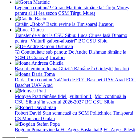
Legenda continuă! Goran Martinic rămâne la Târgu Mureș
pentru al 11-lea sezon
CSM Târgu Mureș
Cătălin „Bobo” Baciu revine la Timișoara!
Jucatori
Transfer de viitor la CSU Sibiu: Luca Ciurea lasă Dinamo
pentru „Vulturii galben-albaștri”
BC CSU Sibiu
🦁 Continuitate sub panou: De Andre Dishman rămâne la
SCM U Craiova!
Jucatori
Bascht feminin: Ioana Ghizilă Rămâne în Giulești!
Jucatori
Daria Toma continuă alături de FCC Baschet UAV Arad
FCC
Baschet UAV Arad
Monyea Pratt rămâne fidel „vulturilor”! „Mo” continuă la
CSU Sibiu și în sezonul 2026-2027
BC CSU Sibiu
Robert David Stan semnează cu SCM Politehnica Timișoara!
CS Municipal Galati
Bogdan Popa revine la FC Argeș Basketball!
FC Arges Pitesti