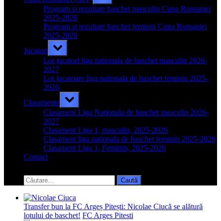
sub-
menu
Program si rezultate baschet masculin Cupa Romaniei
2025-2026
Program si rezultate baschet feminin Cupa Romaniei
2025-2026
Toggle
Jucatori
sub-
menu
Lot jucatori liga nationala de baschet masculin 2026-
2027
Lot jucatoare liga nationala de baschet feminin 2025-
2026
Toggle
Clasamente
sub-
menu
Clasament Liga Nationala de baschet masculin 2026-
2027
Clasament Liga 1, masculin, 2025-2026
Clasament liga nationala de baschet feminin 2025-2026
Clasament Liga 1, Feminin, 2025-2026
Contact
Toggle
search
Caută
form
după:
Transfer bun la FC Argeș Pitești: Nicolae Ciucă se alătură
lotului de baschet!
FC Arges Pitesti