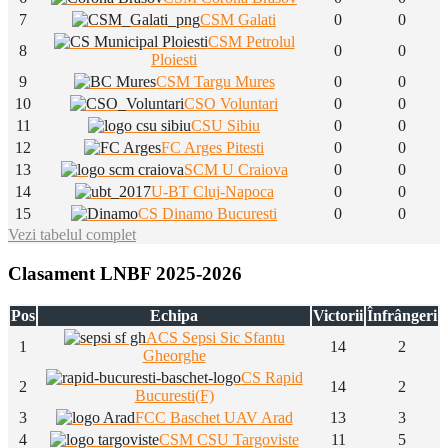
7
CSM Galati
0
0
CSM Petrolul
8
0
0
Ploiesti
9
CSM Targu Mures
0
0
10
CSO Voluntari
0
0
11
CSU Sibiu
0
0
12
FC Arges Pitesti
0
0
13
SCM U Craiova
0
0
14
U-BT Cluj-Napoca
0
0
15
CS Dinamo Bucuresti
0
0
Vezi tabelul complet
Clasament LNBF 2025-2026
Pos
Echipa
Victorii
Înfrângeri
ACS Sepsi Sic Sfantu
1
14
2
Gheorghe
CS Rapid
2
14
2
Bucuresti(F)
3
FCC Baschet UAV Arad
13
3
4
CSM CSU Targoviste
11
5