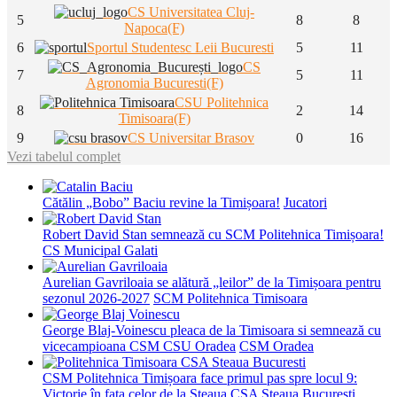
CS Universitatea Cluj-
5
8
8
Napoca(F)
6
Sportul Studentesc Leii Bucuresti
5
11
CS
7
5
11
Agronomia Bucuresti(F)
CSU Politehnica
8
2
14
Timisoara(F)
9
CS Universitar Brasov
0
16
Vezi tabelul complet
Cătălin „Bobo” Baciu revine la Timișoara!
Jucatori
Robert David Stan semnează cu SCM Politehnica Timișoara!
CS Municipal Galati
Aurelian Gavriloaia se alătură „leilor” de la Timișoara pentru
sezonul 2026-2027
SCM Politehnica Timisoara
George Blaj-Voinescu pleaca de la Timisoara si semnează cu
vicecampioana CSM CSU Oradea
CSM Oradea
CSM Politehnica Timișoara face primul pas spre locul 9:
Victorie în fața celor de la Steaua
CSA Steaua Bucuresti