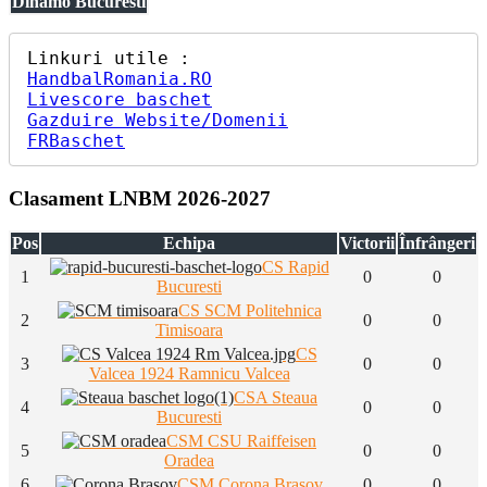
Dinamo Bucuresti
HandbalRomania.RO
Livescore baschet
Gazduire Website/Domenii
FRBaschet
Clasament LNBM 2026-2027
Pos
Echipa
Victorii
Înfrângeri
CS Rapid
1
0
0
Bucuresti
CS SCM Politehnica
2
0
0
Timisoara
CS
3
0
0
Valcea 1924 Ramnicu Valcea
CSA Steaua
4
0
0
Bucuresti
CSM CSU Raiffeisen
5
0
0
Oradea
6
CSM Corona Brasov
0
0