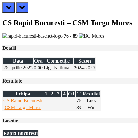
prev
next
CS Rapid Bucuresti – CSM Targu Mures
76
-
89
Detalii
Data
Ora
Competiție
Sezon
26 aprilie 2025
0:00
Liga Nationala
2024-2025
Rezultate
Echipa
1
2
3
4
OT
T
Rezultat
CS Rapid Bucuresti
—
—
—
—
—
76
Loss
CSM Targu Mures
—
—
—
—
—
89
Win
Locatie
Rapid Bucuresti