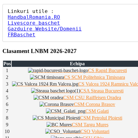
HandbalRomania.RO
Livescore baschet
Gazduire Website/Domenii
FRBaschet
Clasament LNBM 2026-2027
Pos
Echipa
1
CS Rapid Bucuresti
2
CS SCM Politehnica Timisoara
3
CS Valcea 1924 Ramnicu Val
4
CSA Steaua Bucuresti
5
CSM CSU Raiffeisen Oradea
6
CSM Corona Brasov
7
CSM Galati
8
CSM Petrolul Ploiesti
9
CSM Targu Mures
10
CSO Voluntari