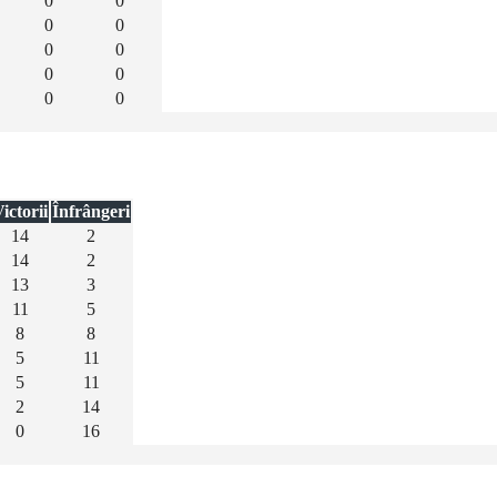
0
0
0
0
0
0
0
0
0
0
ictorii
Înfrângeri
14
2
14
2
13
3
11
5
8
8
5
11
5
11
2
14
0
16