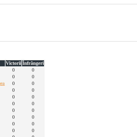
Victorii
Înfrângeri
0
0
0
0
cea
0
0
0
0
0
0
0
0
0
0
0
0
0
0
0
0