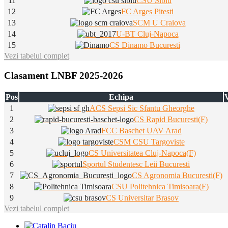
11
CSU Sibiu
12
FC Arges Pitesti
13
SCM U Craiova
14
U-BT Cluj-Napoca
15
CS Dinamo Bucuresti
Vezi tabelul complet
Clasament LNBF 2025-2026
Pos
Echipa
V
1
ACS Sepsi Sic Sfantu Gheorghe
2
CS Rapid Bucuresti(F)
3
FCC Baschet UAV Arad
4
CSM CSU Targoviste
5
CS Universitatea Cluj-Napoca(F)
6
Sportul Studentesc Leii Bucuresti
7
CS Agronomia Bucuresti(F)
8
CSU Politehnica Timisoara(F)
9
CS Universitar Brasov
Vezi tabelul complet