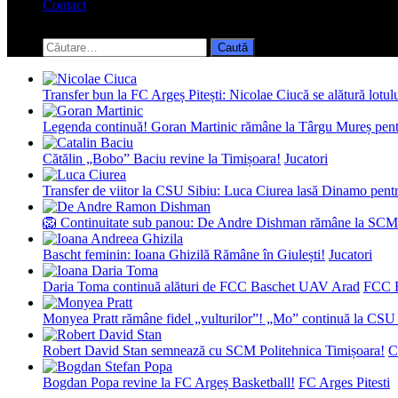
Contact
Toggle
search
Caută
form
după:
Transfer bun la FC Argeș Pitești: Nicolae Ciucă se alătură lotul
Legenda continuă! Goran Martinic rămâne la Târgu Mureș pentr
Cătălin „Bobo” Baciu revine la Timișoara!
Jucatori
Transfer de viitor la CSU Sibiu: Luca Ciurea lasă Dinamo pentru
🦁 Continuitate sub panou: De Andre Dishman rămâne la SCM
Bascht feminin: Ioana Ghizilă Rămâne în Giulești!
Jucatori
Daria Toma continuă alături de FCC Baschet UAV Arad
FCC 
Monyea Pratt rămâne fidel „vulturilor”! „Mo” continuă la CSU 
Robert David Stan semnează cu SCM Politehnica Timișoara!
C
Bogdan Popa revine la FC Argeș Basketball!
FC Arges Pitesti