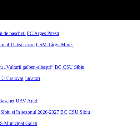
ui de baschet!
FC Arges Pitesti
u al 11-lea sezon
CSM Târgu Mureș
 „Vulturii galben-albaștri”
BC CSU Sibiu
 U Craiova!
Jucatori
Baschet UAV Arad
Sibiu și în sezonul 2026-2027
BC CSU Sibiu
S Municipal Galati