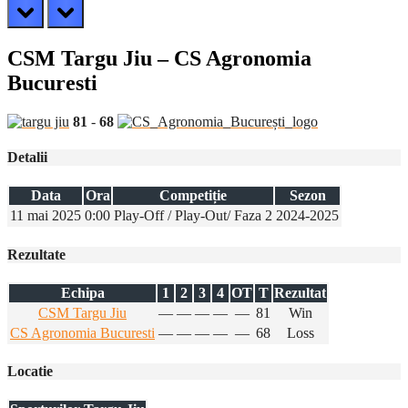
prev
next
CSM Targu Jiu – CS Agronomia
Bucuresti
81
-
68
Detalii
Data
Ora
Competiție
Sezon
11 mai 2025
0:00
Play-Off / Play-Out/ Faza 2
2024-2025
Rezultate
Echipa
1
2
3
4
OT
T
Rezultat
CSM Targu Jiu
—
—
—
—
—
81
Win
CS Agronomia Bucuresti
—
—
—
—
—
68
Loss
Locatie