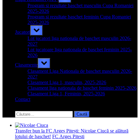
sub-
menu
Program si rezultate baschet masculin Cupa Romaniei
2025-2026
Program si rezultate baschet feminin Cupa Romaniei
2025-2026
Toggle
Jucatori
sub-
menu
Lot jucatori liga nationala de baschet masculin 2026-
2027
Lot jucatoare liga nationala de baschet feminin 2025-
2026
Toggle
Clasamente
sub-
menu
Clasament Liga Nationala de baschet masculin 2026-
2027
Clasament Liga 1, masculin, 2025-2026
Clasament liga nationala de baschet feminin 2025-2026
Clasament Liga 1, Feminin, 2025-2026
Contact
Toggle
search
Caută
form
după:
Transfer bun la FC Argeș Pitești: Nicolae Ciucă se alătură
lotului de baschet!
FC Arges Pitesti