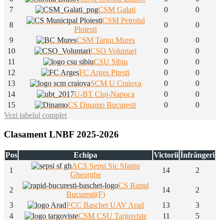
7
CSM Galati
0
0
CSM Petrolul
8
0
0
Ploiesti
9
CSM Targu Mures
0
0
10
CSO Voluntari
0
0
11
CSU Sibiu
0
0
12
FC Arges Pitesti
0
0
13
SCM U Craiova
0
0
14
U-BT Cluj-Napoca
0
0
15
CS Dinamo Bucuresti
0
0
Vezi tabelul complet
Clasament LNBF 2025-2026
Pos
Echipa
Victorii
Înfrângeri
ACS Sepsi Sic Sfantu
1
14
2
Gheorghe
CS Rapid
2
14
2
Bucuresti(F)
3
FCC Baschet UAV Arad
13
3
4
CSM CSU Targoviste
11
5