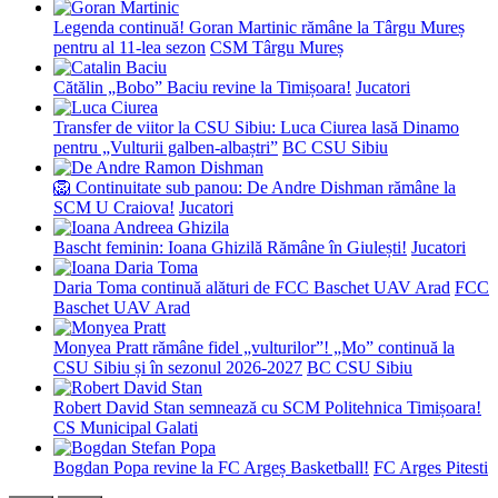
Legenda continuă! Goran Martinic rămâne la Târgu Mureș
pentru al 11-lea sezon
CSM Târgu Mureș
Cătălin „Bobo” Baciu revine la Timișoara!
Jucatori
Transfer de viitor la CSU Sibiu: Luca Ciurea lasă Dinamo
pentru „Vulturii galben-albaștri”
BC CSU Sibiu
🦁 Continuitate sub panou: De Andre Dishman rămâne la
SCM U Craiova!
Jucatori
Bascht feminin: Ioana Ghizilă Rămâne în Giulești!
Jucatori
Daria Toma continuă alături de FCC Baschet UAV Arad
FCC
Baschet UAV Arad
Monyea Pratt rămâne fidel „vulturilor”! „Mo” continuă la
CSU Sibiu și în sezonul 2026-2027
BC CSU Sibiu
Robert David Stan semnează cu SCM Politehnica Timișoara!
CS Municipal Galati
Bogdan Popa revine la FC Argeș Basketball!
FC Arges Pitesti