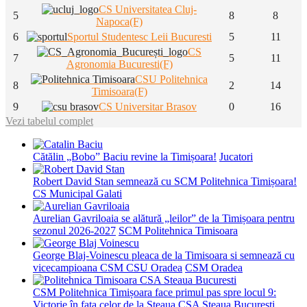
CS Universitatea Cluj-
5
8
8
Napoca(F)
6
Sportul Studentesc Leii Bucuresti
5
11
CS
7
5
11
Agronomia Bucuresti(F)
CSU Politehnica
8
2
14
Timisoara(F)
9
CS Universitar Brasov
0
16
Vezi tabelul complet
Cătălin „Bobo” Baciu revine la Timișoara!
Jucatori
Robert David Stan semnează cu SCM Politehnica Timișoara!
CS Municipal Galati
Aurelian Gavriloaia se alătură „leilor” de la Timișoara pentru
sezonul 2026-2027
SCM Politehnica Timisoara
George Blaj-Voinescu pleaca de la Timisoara si semnează cu
vicecampioana CSM CSU Oradea
CSM Oradea
CSM Politehnica Timișoara face primul pas spre locul 9:
Victorie în fața celor de la Steaua
CSA Steaua Bucuresti