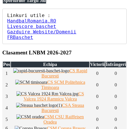
Sporturilor Targu Jiu
HandbalRomania.RO
Livescore baschet
Gazduire Website/Domenii
FRBaschet
Clasament LNBM 2026-2027
Pos
Echipa
Victorii
Înfrângeri
CS Rapid
1
0
0
Bucuresti
CS SCM Politehnica
2
0
0
Timisoara
CS
3
0
0
Valcea 1924 Ramnicu Valcea
CSA Steaua
4
0
0
Bucuresti
CSM CSU Raiffeisen
5
0
0
Oradea
6
CSM Corona Brasov
0
0