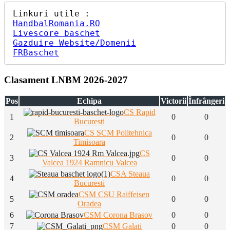
HandbalRomania.RO
Livescore baschet
Gazduire Website/Domenii
FRBaschet
Clasament LNBM 2026-2027
Pos
Echipa
Victorii
Înfrângeri
CS Rapid
1
0
0
Bucuresti
CS SCM Politehnica
2
0
0
Timisoara
CS
3
0
0
Valcea 1924 Ramnicu Valcea
CSA Steaua
4
0
0
Bucuresti
CSM CSU Raiffeisen
5
0
0
Oradea
6
CSM Corona Brasov
0
0
7
CSM Galati
0
0