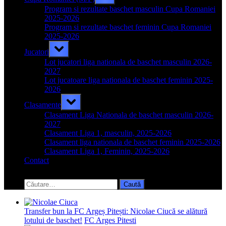
sub-
menu
Program si rezultate baschet masculin Cupa Romaniei
2025-2026
Program si rezultate baschet feminin Cupa Romaniei
2025-2026
Toggle
Jucatori
sub-
menu
Lot jucatori liga nationala de baschet masculin 2026-
2027
Lot jucatoare liga nationala de baschet feminin 2025-
2026
Toggle
Clasamente
sub-
menu
Clasament Liga Nationala de baschet masculin 2026-
2027
Clasament Liga 1, masculin, 2025-2026
Clasament liga nationala de baschet feminin 2025-2026
Clasament Liga 1, Feminin, 2025-2026
Contact
Toggle
search
Caută
form
după:
Transfer bun la FC Argeș Pitești: Nicolae Ciucă se alătură
lotului de baschet!
FC Arges Pitesti