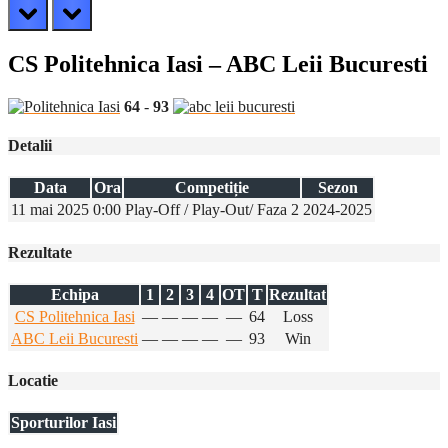
prev
next
CS Politehnica Iasi – ABC Leii Bucuresti
64
-
93
Detalii
Data
Ora
Competiție
Sezon
11 mai 2025
0:00
Play-Off / Play-Out/ Faza 2
2024-2025
Rezultate
Echipa
1
2
3
4
OT
T
Rezultat
CS Politehnica Iasi
—
—
—
—
—
64
Loss
ABC Leii Bucuresti
—
—
—
—
—
93
Win
Locatie
Sporturilor Iasi