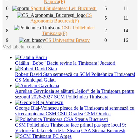
Napoca(F)
6
Sportul Studentesc Leii Bucuresti
5
11
CS
7
5
11
Agronomia Bucuresti(F)
CSU Politehnica
8
2
14
Timisoara(F)
9
CS Universitar Brasov
0
16
Vezi tabelul complet
Cătălin „Bobo” Baciu revine la Timișoara!
Jucatori
Robert David Stan semnează cu SCM Politehnica Timișoara!
CS Municipal Galati
Aurelian Gavriloaia se alătură „leilor” de la Timișoara pentru
sezonul 2026-2027
SCM Politehnica Timisoara
George Blaj-Voinescu pleaca de la Timisoara si semnează cu
vicecampioana CSM CSU Oradea
CSM Oradea
CSM Politehnica Timișoara face primul pas spre locul 9:
Victorie în fața celor de la Steaua
CSA Steaua Bucuresti