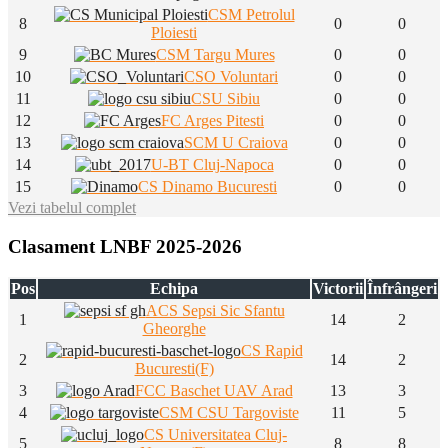
CSM Petrolul
8
0
0
Ploiesti
9
CSM Targu Mures
0
0
10
CSO Voluntari
0
0
11
CSU Sibiu
0
0
12
FC Arges Pitesti
0
0
13
SCM U Craiova
0
0
14
U-BT Cluj-Napoca
0
0
15
CS Dinamo Bucuresti
0
0
Vezi tabelul complet
Clasament LNBF 2025-2026
Pos
Echipa
Victorii
Înfrângeri
ACS Sepsi Sic Sfantu
1
14
2
Gheorghe
CS Rapid
2
14
2
Bucuresti(F)
3
FCC Baschet UAV Arad
13
3
4
CSM CSU Targoviste
11
5
CS Universitatea Cluj-
5
8
8