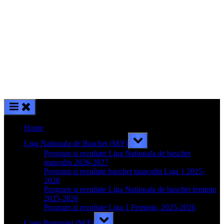
Home
Toggle
Liga Nationala de Baschet (M/F)
sub-
menu
Program si rezultate Liga Nationala de baschet
masculin 2026-2027
Program si rezultate baschet masculin Liga 1 2025-
2026
Program si rezultate Liga Nationala de baschet feminin
2025-2026
Program si rezultate Liga 1 Feminin, 2025-2026
Toggle
Cupa Romaniei (M/F)