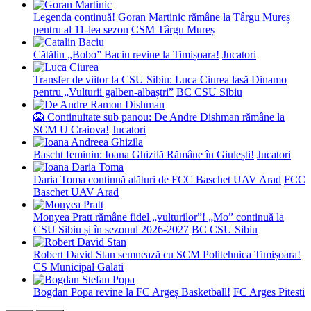
Legenda continuă! Goran Martinic rămâne la Târgu Mureș
pentru al 11-lea sezon
CSM Târgu Mureș
Cătălin „Bobo” Baciu revine la Timișoara!
Jucatori
Transfer de viitor la CSU Sibiu: Luca Ciurea lasă Dinamo
pentru „Vulturii galben-albaștri”
BC CSU Sibiu
🦁 Continuitate sub panou: De Andre Dishman rămâne la
SCM U Craiova!
Jucatori
Bascht feminin: Ioana Ghizilă Rămâne în Giulești!
Jucatori
Daria Toma continuă alături de FCC Baschet UAV Arad
FCC
Baschet UAV Arad
Monyea Pratt rămâne fidel „vulturilor”! „Mo” continuă la
CSU Sibiu și în sezonul 2026-2027
BC CSU Sibiu
Robert David Stan semnează cu SCM Politehnica Timișoara!
CS Municipal Galati
Bogdan Popa revine la FC Argeș Basketball!
FC Arges Pitesti