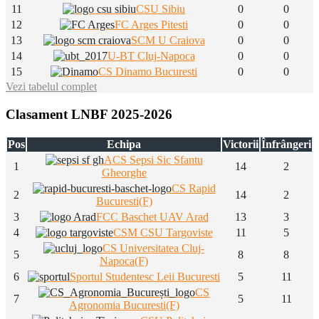
11
CSU Sibiu
0
0
12
FC Arges Pitesti
0
0
13
SCM U Craiova
0
0
14
U-BT Cluj-Napoca
0
0
15
CS Dinamo Bucuresti
0
0
Vezi tabelul complet
Clasament LNBF 2025-2026
Pos
Echipa
Victorii
Înfrângeri
ACS Sepsi Sic Sfantu
1
14
2
Gheorghe
CS Rapid
2
14
2
Bucuresti(F)
3
FCC Baschet UAV Arad
13
3
4
CSM CSU Targoviste
11
5
CS Universitatea Cluj-
5
8
8
Napoca(F)
6
Sportul Studentesc Leii Bucuresti
5
11
CS
7
5
11
Agronomia Bucuresti(F)