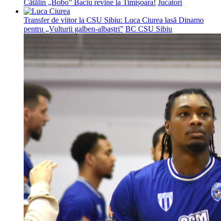
Cătălin „Bobo” Baciu revine la Timișoara!
Jucatori
Transfer de viitor la CSU Sibiu: Luca Ciurea lasă Dinamo
pentru „Vulturii galben-albaștri”
BC CSU Sibiu