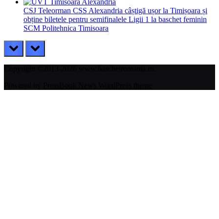
CSJ Teleorman CSS Alexandria câștigă ușor la Timișoara și
obține biletele pentru semifinalele Ligii 1 la baschet feminin
SCM Politehnica Timisoara
prev
next
Copyright ©2013-2026 www.baschetromania.ro.
Powered by
PressBook News WordPress theme