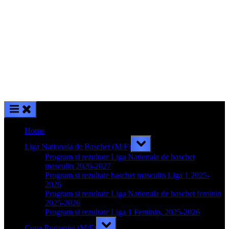
Home
Toggle
Liga Nationala de Baschet (M/F)
sub-
menu
Program si rezultate Liga Nationala de baschet
masculin 2026-2027
Program si rezultate baschet masculin Liga 1 2025-
2026
Program si rezultate Liga Nationala de baschet feminin
2025-2026
Program si rezultate Liga 1 Feminin, 2025-2026
Toggle
Cupa Romaniei (M/F)