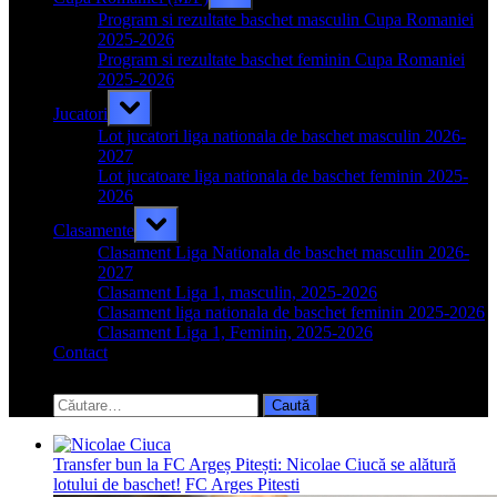
sub-
menu
Program si rezultate baschet masculin Cupa Romaniei
2025-2026
Program si rezultate baschet feminin Cupa Romaniei
2025-2026
Toggle
Jucatori
sub-
menu
Lot jucatori liga nationala de baschet masculin 2026-
2027
Lot jucatoare liga nationala de baschet feminin 2025-
2026
Toggle
Clasamente
sub-
menu
Clasament Liga Nationala de baschet masculin 2026-
2027
Clasament Liga 1, masculin, 2025-2026
Clasament liga nationala de baschet feminin 2025-2026
Clasament Liga 1, Feminin, 2025-2026
Contact
Toggle
search
Caută
form
după:
Transfer bun la FC Argeș Pitești: Nicolae Ciucă se alătură
lotului de baschet!
FC Arges Pitesti