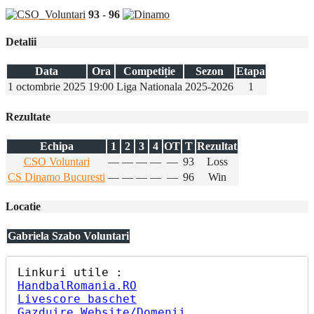
93
-
96
Detalii
Data
Ora
Competiție
Sezon
Etapa
1 octombrie 2025
19:00
Liga Nationala
2025-2026
1
Rezultate
Echipa
1
2
3
4
OT
T
Rezultat
CSO Voluntari
—
—
—
—
—
93
Loss
CS Dinamo Bucuresti
—
—
—
—
—
96
Win
Locatie
Gabriela Szabo Voluntari
HandbalRomania.RO
Livescore baschet
Gazduire Website/Domenii