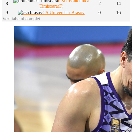
CSU Politehnica
8
2
14
Timisoara(F)
9
CS Universitar Brasov
0
16
Vezi tabelul complet