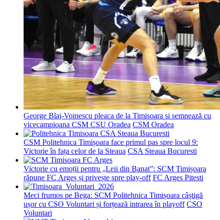
George Blaj-Voinescu pleaca de la Timisoara si semnează cu
vicecampioana CSM CSU Oradea
CSM Oradea
CSM Politehnica Timișoara face primul pas spre locul 9:
Victorie în fața celor de la Steaua
CSA Steaua Bucuresti
Victorie cu emoții pentru „Leii din Banat”: SCM Timișoara
răpune FC Argeș și privește spre play-off
FC Arges Pitesti
Meci frumos pe Bega: SCM Politehnica Timișoara câștigă
ușor cu CSO Voluntari și forțează intrarea în playoff
CSO
Voluntari