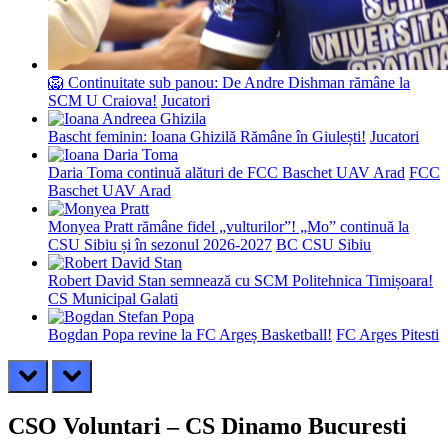
🦁 Continuitate sub panou: De Andre Dishman rămâne la
SCM U Craiova!
Jucatori
Bascht feminin: Ioana Ghizilă Rămâne în Giulești!
Jucatori
Daria Toma continuă alături de FCC Baschet UAV Arad
FCC
Baschet UAV Arad
Monyea Pratt rămâne fidel „vulturilor”! „Mo” continuă la
CSU Sibiu și în sezonul 2026-2027
BC CSU Sibiu
Robert David Stan semnează cu SCM Politehnica Timișoara!
CS Municipal Galati
Bogdan Popa revine la FC Argeș Basketball!
FC Arges Pitesti
prev
next
CSO Voluntari – CS Dinamo Bucuresti