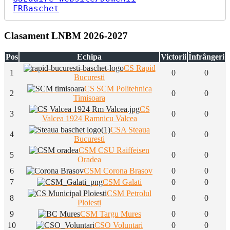
FRBaschet
Clasament LNBM 2026-2027
Pos
Echipa
Victorii
Înfrângeri
CS Rapid
1
0
0
Bucuresti
CS SCM Politehnica
2
0
0
Timisoara
CS
3
0
0
Valcea 1924 Ramnicu Valcea
CSA Steaua
4
0
0
Bucuresti
CSM CSU Raiffeisen
5
0
0
Oradea
6
CSM Corona Brasov
0
0
7
CSM Galati
0
0
CSM Petrolul
8
0
0
Ploiesti
9
CSM Targu Mures
0
0
10
CSO Voluntari
0
0