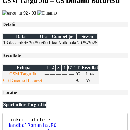
CSM Targu Jiu – CS Dinamo Bucuresti
92
-
93
Detalii
Data
Ora
Competiție
Sezon
13 decembrie 2025
0:00
Liga Nationala
2025-2026
Rezultate
Echipa
1
2
3
4
OT
T
Rezultat
CSM Targu Jiu
—
—
—
—
—
92
Loss
CS Dinamo Bucuresti
—
—
—
—
—
93
Win
Locatie
Sporturilor Targu Jiu
HandbalRomania.RO