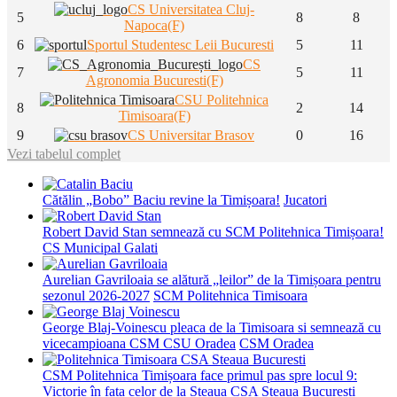
CS Universitatea Cluj-
5
8
8
Napoca(F)
6
Sportul Studentesc Leii Bucuresti
5
11
CS
7
5
11
Agronomia Bucuresti(F)
CSU Politehnica
8
2
14
Timisoara(F)
9
CS Universitar Brasov
0
16
Vezi tabelul complet
Cătălin „Bobo” Baciu revine la Timișoara!
Jucatori
Robert David Stan semnează cu SCM Politehnica Timișoara!
CS Municipal Galati
Aurelian Gavriloaia se alătură „leilor” de la Timișoara pentru
sezonul 2026-2027
SCM Politehnica Timisoara
George Blaj-Voinescu pleaca de la Timisoara si semnează cu
vicecampioana CSM CSU Oradea
CSM Oradea
CSM Politehnica Timișoara face primul pas spre locul 9:
Victorie în fața celor de la Steaua
CSA Steaua Bucuresti