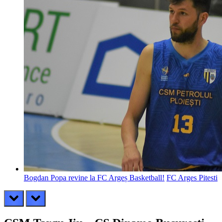
Bogdan Popa revine la FC Argeș Basketball!
FC Arges Pitesti
prev
next