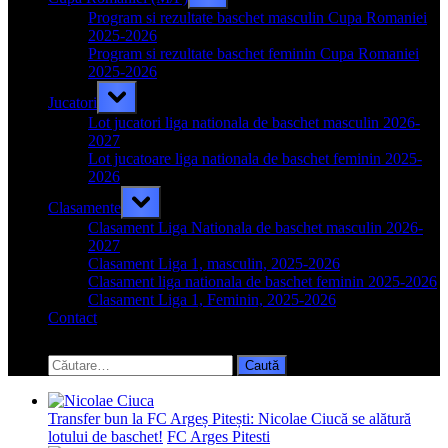
sub-
menu
Program si rezultate baschet masculin Cupa Romaniei
2025-2026
Program si rezultate baschet feminin Cupa Romaniei
2025-2026
Toggle
Jucatori
sub-
menu
Lot jucatori liga nationala de baschet masculin 2026-
2027
Lot jucatoare liga nationala de baschet feminin 2025-
2026
Toggle
Clasamente
sub-
menu
Clasament Liga Nationala de baschet masculin 2026-
2027
Clasament Liga 1, masculin, 2025-2026
Clasament liga nationala de baschet feminin 2025-2026
Clasament Liga 1, Feminin, 2025-2026
Contact
Toggle
search
Caută
form
după:
Transfer bun la FC Argeș Pitești: Nicolae Ciucă se alătură
lotului de baschet!
FC Arges Pitesti