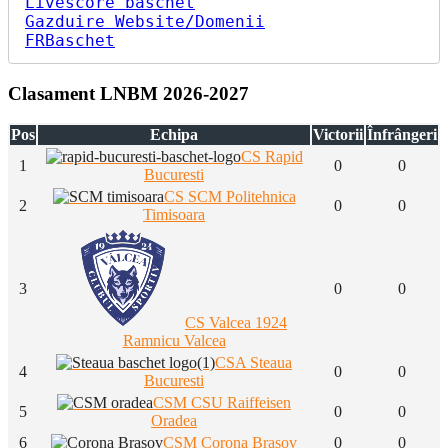
Livescore baschet
Gazduire Website/Domenii
FRBaschet
Clasament LNBM 2026-2027
Pos
Echipa
Victorii
Înfrângeri
CS Rapid
1
0
0
Bucuresti
CS SCM Politehnica
2
0
0
Timisoara
3
0
0
CS Valcea 1924
Ramnicu Valcea
CSA Steaua
4
0
0
Bucuresti
CSM CSU Raiffeisen
5
0
0
Oradea
6
CSM Corona Brasov
0
0