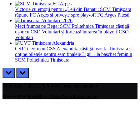
Victorie cu emoții pentru „Leii din Banat”: SCM Timișoara
răpune FC Argeș și privește spre play-off
FC Arges Pitesti
Meci frumos pe Bega: SCM Politehnica Timișoara câștigă
ușor cu CSO Voluntari și forțează intrarea în playoff
CSO
Voluntari
CSJ Teleorman CSS Alexandria câștigă ușor la Timișoara și
obține biletele pentru semifinalele Ligii 1 la baschet feminin
SCM Politehnica Timisoara
prev
next
Copyright ©2013-2026 www.baschetromania.ro.
Powered by
PressBook News WordPress theme