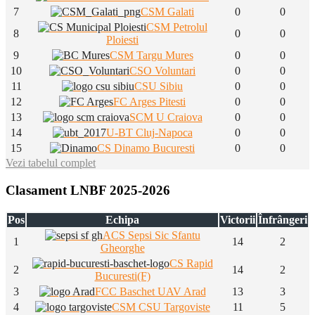
7
CSM Galati
0
0
CSM Petrolul
8
0
0
Ploiesti
9
CSM Targu Mures
0
0
10
CSO Voluntari
0
0
11
CSU Sibiu
0
0
12
FC Arges Pitesti
0
0
13
SCM U Craiova
0
0
14
U-BT Cluj-Napoca
0
0
15
CS Dinamo Bucuresti
0
0
Vezi tabelul complet
Clasament LNBF 2025-2026
Pos
Echipa
Victorii
Înfrângeri
ACS Sepsi Sic Sfantu
1
14
2
Gheorghe
CS Rapid
2
14
2
Bucuresti(F)
3
FCC Baschet UAV Arad
13
3
4
CSM CSU Targoviste
11
5