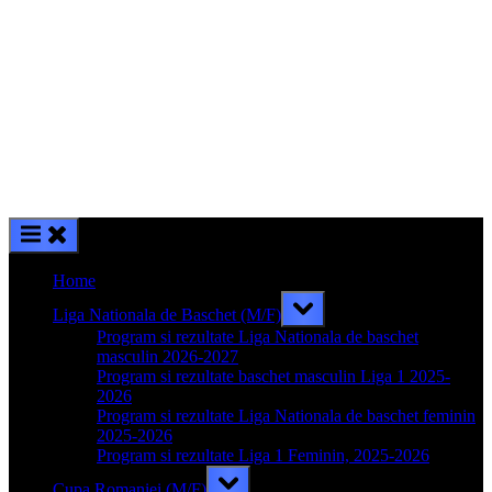
Home
Toggle
Liga Nationala de Baschet (M/F)
sub-
menu
Program si rezultate Liga Nationala de baschet
masculin 2026-2027
Program si rezultate baschet masculin Liga 1 2025-
2026
Program si rezultate Liga Nationala de baschet feminin
2025-2026
Program si rezultate Liga 1 Feminin, 2025-2026
Toggle
Cupa Romaniei (M/F)