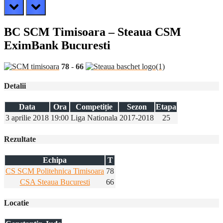
prev
next
BC SCM Timisoara – Steaua CSM
EximBank Bucuresti
78
-
66
Detalii
Data
Ora
Competiție
Sezon
Etapa
3 aprilie 2018
19:00
Liga Nationala
2017-2018
25
Rezultate
Echipa
T
CS SCM Politehnica Timisoara
78
CSA Steaua Bucuresti
66
Locatie