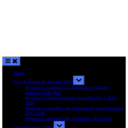
Home
Toggle
Liga Nationala de Baschet (M/F)
sub-
menu
Program si rezultate Liga Nationala de baschet
masculin 2026-2027
Program si rezultate baschet masculin Liga 1 2025-
2026
Program si rezultate Liga Nationala de baschet feminin
2025-2026
Program si rezultate Liga 1 Feminin, 2025-2026
Toggle
Cupa Romaniei (M/F)