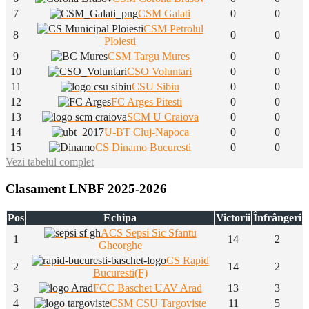
7
CSM Galati
0
0
CSM Petrolul
8
0
0
Ploiesti
9
CSM Targu Mures
0
0
10
CSO Voluntari
0
0
11
CSU Sibiu
0
0
12
FC Arges Pitesti
0
0
13
SCM U Craiova
0
0
14
U-BT Cluj-Napoca
0
0
15
CS Dinamo Bucuresti
0
0
Vezi tabelul complet
Clasament LNBF 2025-2026
Pos
Echipa
Victorii
Înfrângeri
ACS Sepsi Sic Sfantu
1
14
2
Gheorghe
CS Rapid
2
14
2
Bucuresti(F)
3
FCC Baschet UAV Arad
13
3
4
CSM CSU Targoviste
11
5