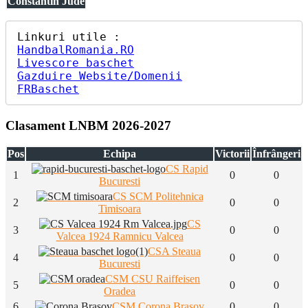
Constantin Jude
HandbalRomania.RO
Livescore baschet
Gazduire Website/Domenii
FRBaschet
Clasament LNBM 2026-2027
Pos
Echipa
Victorii
Înfrângeri
CS Rapid
1
0
0
Bucuresti
CS SCM Politehnica
2
0
0
Timisoara
CS
3
0
0
Valcea 1924 Ramnicu Valcea
CSA Steaua
4
0
0
Bucuresti
CSM CSU Raiffeisen
5
0
0
Oradea
6
CSM Corona Brasov
0
0