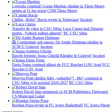
Legenda continuă! Goran Martinic rămâne la Târgu Mureș
pentru al 11-lea sezon
CSM Târgu Mureș
Cătălin „Bobo” Baciu revine la Timișoara!
Jucatori
Transfer de viitor la CSU Sibiu: Luca Ciurea lasă Dinamo
pentru „Vulturii galben-albaștri”
BC CSU Sibiu
🦁 Continuitate sub panou: De Andre Dishman rămâne la
SCM U Craiova!
Jucatori
Bascht feminin: Ioana Ghizilă Rămâne în Giulești!
Jucatori
Daria Toma continuă alături de FCC Baschet UAV Arad
FCC
Baschet UAV Arad
Monyea Pratt rămâne fidel „vulturilor”! „Mo” continuă la
CSU Sibiu și în sezonul 2026-2027
BC CSU Sibiu
Robert David Stan semnează cu SCM Politehnica Timișoara!
CS Municipal Galati
Bogdan Popa revine la FC Argeș Basketball!
FC Arges Pitesti