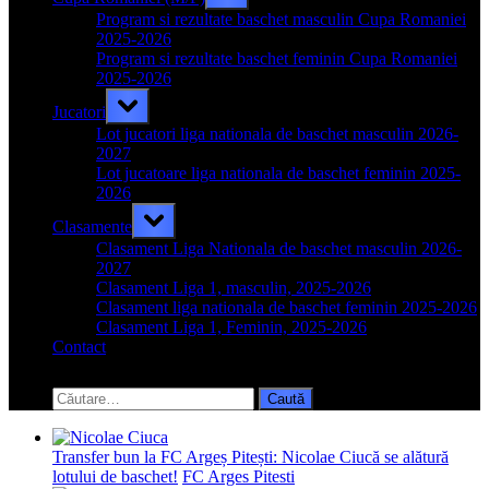
sub-
menu
Program si rezultate baschet masculin Cupa Romaniei
2025-2026
Program si rezultate baschet feminin Cupa Romaniei
2025-2026
Toggle
Jucatori
sub-
menu
Lot jucatori liga nationala de baschet masculin 2026-
2027
Lot jucatoare liga nationala de baschet feminin 2025-
2026
Toggle
Clasamente
sub-
menu
Clasament Liga Nationala de baschet masculin 2026-
2027
Clasament Liga 1, masculin, 2025-2026
Clasament liga nationala de baschet feminin 2025-2026
Clasament Liga 1, Feminin, 2025-2026
Contact
Toggle
search
Caută
form
după:
Transfer bun la FC Argeș Pitești: Nicolae Ciucă se alătură
lotului de baschet!
FC Arges Pitesti