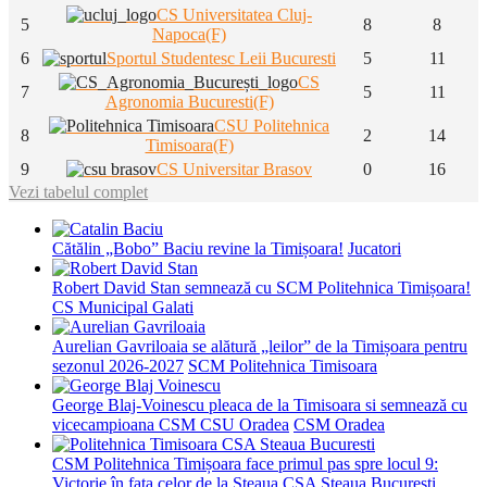
CS Universitatea Cluj-
5
8
8
Napoca(F)
6
Sportul Studentesc Leii Bucuresti
5
11
CS
7
5
11
Agronomia Bucuresti(F)
CSU Politehnica
8
2
14
Timisoara(F)
9
CS Universitar Brasov
0
16
Vezi tabelul complet
Cătălin „Bobo” Baciu revine la Timișoara!
Jucatori
Robert David Stan semnează cu SCM Politehnica Timișoara!
CS Municipal Galati
Aurelian Gavriloaia se alătură „leilor” de la Timișoara pentru
sezonul 2026-2027
SCM Politehnica Timisoara
George Blaj-Voinescu pleaca de la Timisoara si semnează cu
vicecampioana CSM CSU Oradea
CSM Oradea
CSM Politehnica Timișoara face primul pas spre locul 9:
Victorie în fața celor de la Steaua
CSA Steaua Bucuresti