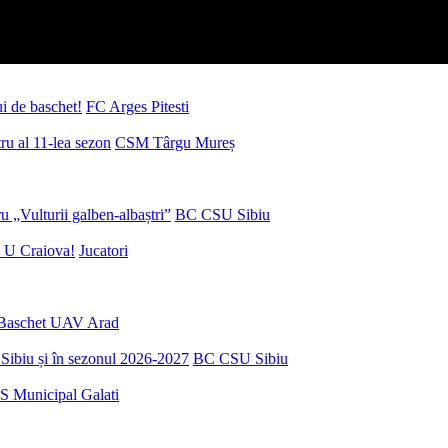
ui de baschet!
FC Arges Pitesti
u al 11-lea sezon
CSM Târgu Mureș
 „Vulturii galben-albaștri”
BC CSU Sibiu
 U Craiova!
Jucatori
Baschet UAV Arad
Sibiu și în sezonul 2026-2027
BC CSU Sibiu
S Municipal Galati