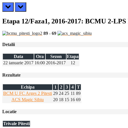
prev
next
Etapa 12/Faza1, 2016-2017: BCMU 2-LPS P
89
-
69
Detalii
Data
Ora
Sezon
Etapa
22 ianuarie 2017
16:00
2016-2017
12
Rezultate
Echipa
1
2
3
4
T
BCM U FC Arges 2 Pitesti
29
24
25
11
89
ACS Magic Sibiu
20
18
15
16
69
Locatie
Trivale Pitesti