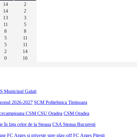
14
2
14
2
13
3
11
5
8
8
5
11
5
11
2
14
0
16
S Municipal Galati
sezonul 2026-2027
SCM Politehnica Timisoara
u vicecampioana CSM CSU Oradea
CSM Oradea
 în fața celor de la Steaua
CSA Steaua Bucuresti
ne FC Argeș și privește spre play-off
FC Arges Pitesti