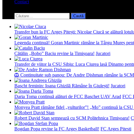
Contact
Toggle
search
Caută
form
după:
Transfer bun la FC Argeș Pitești: Nicolae Ciucă se alătură lotul
Legenda continuă! Goran Martinic rămâne la Târgu Mureș pentr
Cătălin „Bobo” Baciu revine la Timișoara!
Jucatori
Transfer de viitor la CSU Sibiu: Luca Ciurea lasă Dinamo pentru
🦁 Continuitate sub panou: De Andre Dishman rămâne la SCM
Bascht feminin: Ioana Ghizilă Rămâne în Giulești!
Jucatori
Daria Toma continuă alături de FCC Baschet UAV Arad
FCC 
Monyea Pratt rămâne fidel „vulturilor”! „Mo” continuă la CSU 
Robert David Stan semnează cu SCM Politehnica Timișoara!
C
Bogdan Popa revine la FC Argeș Basketball!
FC Arges Pitesti