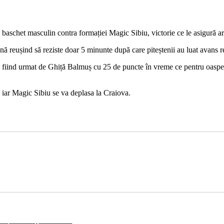
baschet masculin contra formației Magic Sibiu, victorie ce le asigură arg
iană reușind să reziste doar 5 minunte după care piteștenii au luat avans 
e fiind urmat de Ghiță Balmuș cu 25 de puncte în vreme ce pentru oaspe
i iar Magic Sibiu se va deplasa la Craiova.