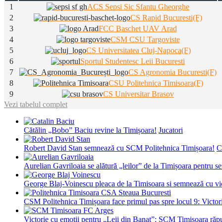
1
ACS Sepsi Sic Sfantu Gheorghe
2
CS Rapid Bucuresti(F)
3
FCC Baschet UAV Arad
4
CSM CSU Targoviste
5
CS Universitatea Cluj-Napoca(F)
6
Sportul Studentesc Leii Bucuresti
7
CS Agronomia Bucuresti(F)
8
CSU Politehnica Timisoara(F)
9
CS Universitar Brasov
Vezi tabelul complet
Cătălin „Bobo” Baciu revine la Timișoara!
Jucatori
Robert David Stan semnează cu SCM Politehnica Timișoara!
C
Aurelian Gavriloaia se alătură „leilor” de la Timișoara pentru 
George Blaj-Voinescu pleaca de la Timisoara si semnează c
CSM Politehnica Timișoara face primul pas spre locul 9: Victorie
Victorie cu emoții pentru „Leii din Banat”: SCM Timișoara răpu