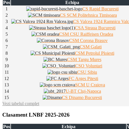
Pos
Echipa
1
CS Rapid Bucuresti
2
CS SCM Politehnica Timisoara
3
CS Valcea 1924 Ramnicu Val
4
CSA Steaua Bucuresti
5
CSM CSU Raiffeisen Oradea
6
CSM Corona Brasov
7
CSM Galati
8
CSM Petrolul Ploiesti
9
CSM Targu Mures
10
CSO Voluntari
11
CSU Sibiu
12
FC Arges Pitesti
13
SCM U Craiova
14
U-BT Cluj-Napoca
15
CS Dinamo Bucuresti
Vezi tabelul complet
Clasament LNBF 2025-2026
Pos
Echipa
V