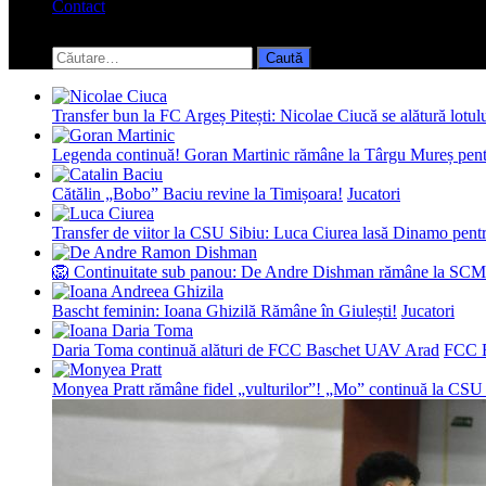
Contact
Toggle
search
Caută
form
după:
Transfer bun la FC Argeș Pitești: Nicolae Ciucă se alătură lotul
Legenda continuă! Goran Martinic rămâne la Târgu Mureș pentr
Cătălin „Bobo” Baciu revine la Timișoara!
Jucatori
Transfer de viitor la CSU Sibiu: Luca Ciurea lasă Dinamo pentru
🦁 Continuitate sub panou: De Andre Dishman rămâne la SCM
Bascht feminin: Ioana Ghizilă Rămâne în Giulești!
Jucatori
Daria Toma continuă alături de FCC Baschet UAV Arad
FCC 
Monyea Pratt rămâne fidel „vulturilor”! „Mo” continuă la CSU 