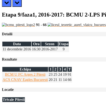
prev
next
Etapa 9/faza1, 2016-2017: BCMU 2-LPS Pit
91
-
66
Detalii
Data
Ora
Sezon
Etapa
11 decembrie 2016
16:30
2016-2017
9
Rezultate
Echipa
1
2
3
4
T
BCM U FC Arges 2 Pitesti
23
25
24
19
91
ACS CNAV Eagles Bucuresti
20
21
11
14
66
Locatie
Trivale Pitesti