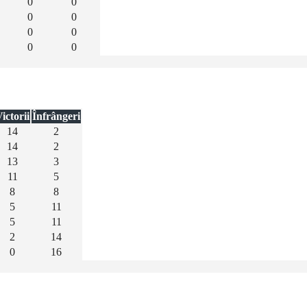
0
0
0
0
0
0
0
0
ictorii
Înfrângeri
14
2
14
2
13
3
11
5
8
8
5
11
5
11
2
14
0
16