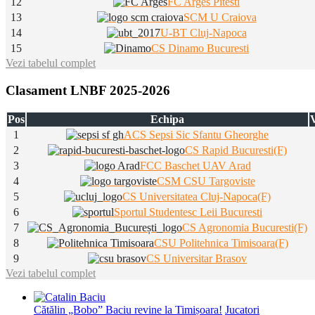
12
FC Arges Pitesti
13
SCM U Craiova
14
U-BT Cluj-Napoca
15
CS Dinamo Bucuresti
Vezi tabelul complet
Clasament LNBF 2025-2026
Pos
Echipa
V
1
ACS Sepsi Sic Sfantu Gheorghe
2
CS Rapid Bucuresti(F)
3
FCC Baschet UAV Arad
4
CSM CSU Targoviste
5
CS Universitatea Cluj-Napoca(F)
6
Sportul Studentesc Leii Bucuresti
7
CS Agronomia Bucuresti(F)
8
CSU Politehnica Timisoara(F)
9
CS Universitar Brasov
Vezi tabelul complet
Cătălin „Bobo” Baciu revine la Timișoara!
Jucatori