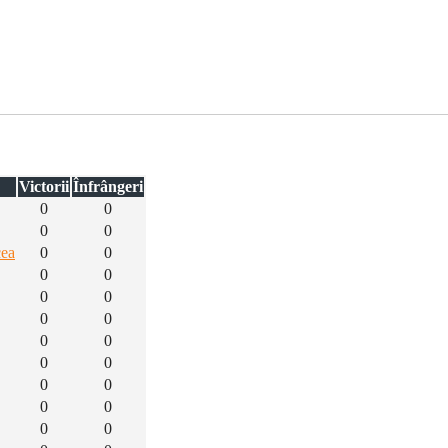
Victorii
Înfrângeri
0
0
0
0
cea
0
0
0
0
0
0
0
0
0
0
0
0
0
0
0
0
0
0