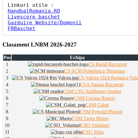
HandbalRomania.RO
Livescore baschet
Gazduire Website/Domenii
FRBaschet
Clasament LNBM 2026-2027
Pos
Echipa
1
CS Rapid Bucuresti
2
CS SCM Politehnica Timisoara
3
CS Valcea 1924 Ramnicu Val
4
CSA Steaua Bucuresti
5
CSM CSU Raiffeisen Oradea
6
CSM Corona Brasov
7
CSM Galati
8
CSM Petrolul Ploiesti
9
CSM Targu Mures
10
CSO Voluntari
11
CSU Sibiu