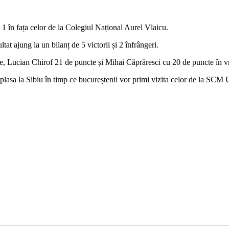
1 în fața celor de la Colegiul Național Aurel Vlaicu.
tat ajung la un bilanț de 5 victorii și 2 înfrângeri.
te, Lucian Chirof 21 de puncte și Mihai Căprăresci cu 20 de puncte în 
eplasa la Sibiu în timp ce bucureștenii vor primi vizita celor de la SCM