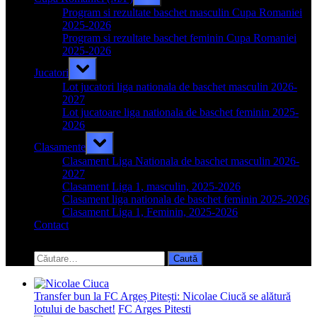
sub-
menu
Program si rezultate baschet masculin Cupa Romaniei
2025-2026
Program si rezultate baschet feminin Cupa Romaniei
2025-2026
Toggle
Jucatori
sub-
menu
Lot jucatori liga nationala de baschet masculin 2026-
2027
Lot jucatoare liga nationala de baschet feminin 2025-
2026
Toggle
Clasamente
sub-
menu
Clasament Liga Nationala de baschet masculin 2026-
2027
Clasament Liga 1, masculin, 2025-2026
Clasament liga nationala de baschet feminin 2025-2026
Clasament Liga 1, Feminin, 2025-2026
Contact
Toggle
search
Caută
form
după:
Transfer bun la FC Argeș Pitești: Nicolae Ciucă se alătură
lotului de baschet!
FC Arges Pitesti