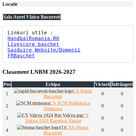
Locatie
Sala Aurel Vlaicu Bucuresti
HandbalRomania.RO
Livescore baschet
Gazduire Website/Domenii
FRBaschet
Clasament LNBM 2026-2027
Pos
Echipa
Victorii
Înfrângeri
CS Rapid
1
0
0
Bucuresti
CS SCM Politehnica
2
0
0
Timisoara
CS
3
0
0
Valcea 1924 Ramnicu Valcea
CSA Steaua
4
0
0
Bucuresti