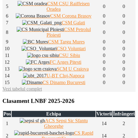
CSM CSU Raiffeisen
5
0
0
Oradea
6
CSM Corona Brasov
0
0
7
CSM Galati
0
0
CSM Petrolul
8
0
0
Ploiesti
9
CSM Targu Mures
0
0
10
CSO Voluntari
0
0
11
CSU Sibiu
0
0
12
FC Arges Pitesti
0
0
13
SCM U Craiova
0
0
14
U-BT Cluj-Napoca
0
0
15
CS Dinamo Bucuresti
0
0
Vezi tabelul complet
Clasament LNBF 2025-2026
Pos
Echipa
Victorii
Înfrângeri
ACS Sepsi Sic Sfantu
1
14
2
Gheorghe
CS Rapid
2
14
2