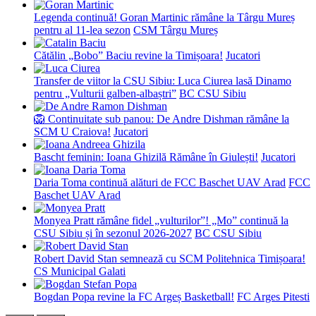
Legenda continuă! Goran Martinic rămâne la Târgu Mureș
pentru al 11-lea sezon
CSM Târgu Mureș
Cătălin „Bobo” Baciu revine la Timișoara!
Jucatori
Transfer de viitor la CSU Sibiu: Luca Ciurea lasă Dinamo
pentru „Vulturii galben-albaștri”
BC CSU Sibiu
🦁 Continuitate sub panou: De Andre Dishman rămâne la
SCM U Craiova!
Jucatori
Bascht feminin: Ioana Ghizilă Rămâne în Giulești!
Jucatori
Daria Toma continuă alături de FCC Baschet UAV Arad
FCC
Baschet UAV Arad
Monyea Pratt rămâne fidel „vulturilor”! „Mo” continuă la
CSU Sibiu și în sezonul 2026-2027
BC CSU Sibiu
Robert David Stan semnează cu SCM Politehnica Timișoara!
CS Municipal Galati
Bogdan Popa revine la FC Argeș Basketball!
FC Arges Pitesti