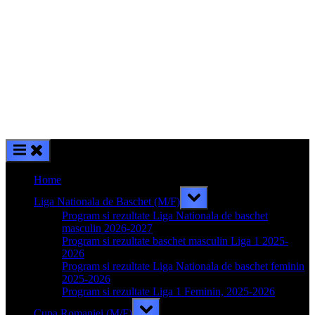
Home
Toggle
Liga Nationala de Baschet (M/F)
sub-
menu
Program si rezultate Liga Nationala de baschet
masculin 2026-2027
Program si rezultate baschet masculin Liga 1 2025-
2026
Program si rezultate Liga Nationala de baschet feminin
2025-2026
Program si rezultate Liga 1 Feminin, 2025-2026
Toggle
Cupa Romaniei (M/F)