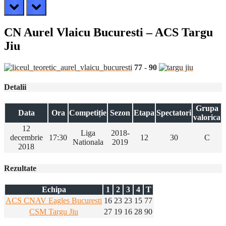
prev
next
CN Aurel Vlaicu Bucuresti – ACS Targu
Jiu
77
-
90
Detalii
Grupa
Data
Ora
Competiție
Sezon
Etapa
Spectatori
valorica
12
Liga
2018-
decembrie
17:30
12
30
C
Nationala
2019
2018
Rezultate
Echipa
1
2
3
4
T
ACS CNAV Eagles Bucuresti
16
23
23
15
77
CSM Targu Jiu
27
19
16
28
90