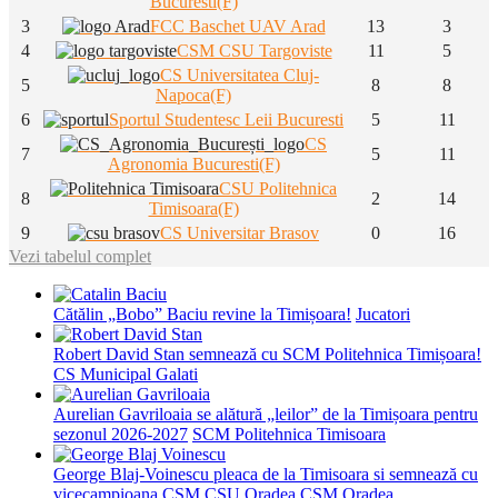
Bucuresti(F)
3
FCC Baschet UAV Arad
13
3
4
CSM CSU Targoviste
11
5
CS Universitatea Cluj-
5
8
8
Napoca(F)
6
Sportul Studentesc Leii Bucuresti
5
11
CS
7
5
11
Agronomia Bucuresti(F)
CSU Politehnica
8
2
14
Timisoara(F)
9
CS Universitar Brasov
0
16
Vezi tabelul complet
Cătălin „Bobo” Baciu revine la Timișoara!
Jucatori
Robert David Stan semnează cu SCM Politehnica Timișoara!
CS Municipal Galati
Aurelian Gavriloaia se alătură „leilor” de la Timișoara pentru
sezonul 2026-2027
SCM Politehnica Timisoara
George Blaj-Voinescu pleaca de la Timisoara si semnează cu
vicecampioana CSM CSU Oradea
CSM Oradea