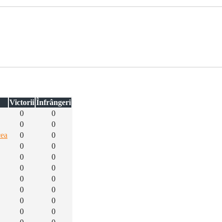
Victorii
Înfrângeri
0
0
0
0
cea
0
0
0
0
0
0
0
0
0
0
0
0
0
0
0
0