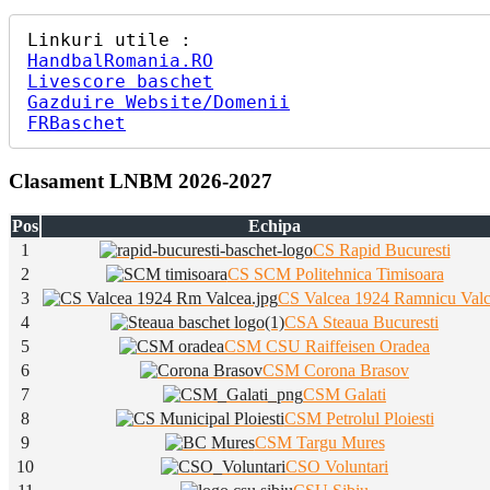
HandbalRomania.RO
Livescore baschet
Gazduire Website/Domenii
FRBaschet
Clasament LNBM 2026-2027
Pos
Echipa
1
CS Rapid Bucuresti
2
CS SCM Politehnica Timisoara
3
CS Valcea 1924 Ramnicu Val
4
CSA Steaua Bucuresti
5
CSM CSU Raiffeisen Oradea
6
CSM Corona Brasov
7
CSM Galati
8
CSM Petrolul Ploiesti
9
CSM Targu Mures
10
CSO Voluntari