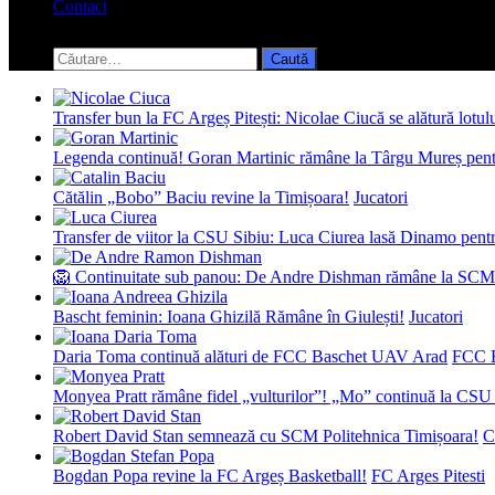
Contact
Toggle
search
Caută
form
după:
Transfer bun la FC Argeș Pitești: Nicolae Ciucă se alătură lotul
Legenda continuă! Goran Martinic rămâne la Târgu Mureș pentr
Cătălin „Bobo” Baciu revine la Timișoara!
Jucatori
Transfer de viitor la CSU Sibiu: Luca Ciurea lasă Dinamo pentru
🦁 Continuitate sub panou: De Andre Dishman rămâne la SCM
Bascht feminin: Ioana Ghizilă Rămâne în Giulești!
Jucatori
Daria Toma continuă alături de FCC Baschet UAV Arad
FCC 
Monyea Pratt rămâne fidel „vulturilor”! „Mo” continuă la CSU 
Robert David Stan semnează cu SCM Politehnica Timișoara!
C
Bogdan Popa revine la FC Argeș Basketball!
FC Arges Pitesti