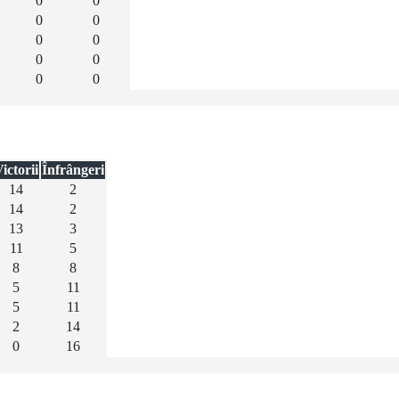
0
0
0
0
0
0
0
0
0
0
ictorii
Înfrângeri
14
2
14
2
13
3
11
5
8
8
5
11
5
11
2
14
0
16