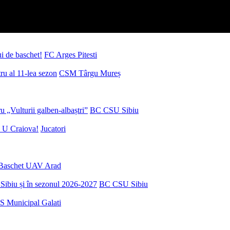
ui de baschet!
FC Arges Pitesti
u al 11-lea sezon
CSM Târgu Mureș
 „Vulturii galben-albaștri”
BC CSU Sibiu
 U Craiova!
Jucatori
Baschet UAV Arad
Sibiu și în sezonul 2026-2027
BC CSU Sibiu
S Municipal Galati