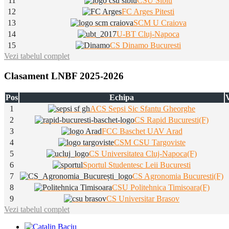
11
CSU Sibiu
12
FC Arges Pitesti
13
SCM U Craiova
14
U-BT Cluj-Napoca
15
CS Dinamo Bucuresti
Vezi tabelul complet
Clasament LNBF 2025-2026
Pos
Echipa
V
1
ACS Sepsi Sic Sfantu Gheorghe
2
CS Rapid Bucuresti(F)
3
FCC Baschet UAV Arad
4
CSM CSU Targoviste
5
CS Universitatea Cluj-Napoca(F)
6
Sportul Studentesc Leii Bucuresti
7
CS Agronomia Bucuresti(F)
8
CSU Politehnica Timisoara(F)
9
CS Universitar Brasov
Vezi tabelul complet