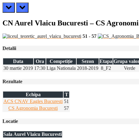
prev
next
CN Aurel Vlaicu Bucuresti – CS Agronomi
51
-
57
Detalii
Data
Ora
Competiție
Sezon
Etapa
Grupa valor
30 martie 2019
17:30
Liga Nationala
2018-2019
8_F2
Verde
Rezultate
Echipa
T
ACS CNAV Eagles Bucuresti
51
CS Agronomia Bucuresti
57
Locatie
Sala Aurel Vlaicu Bucuresti