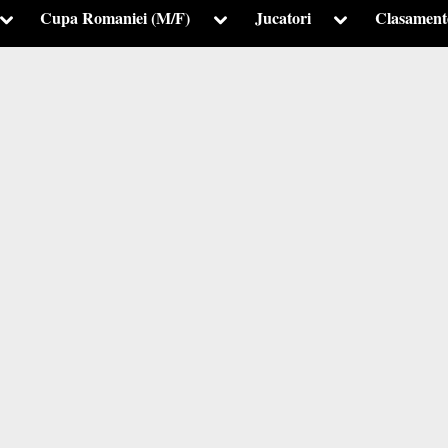
Cupa Romaniei (M/F)
Jucatori
Clasament
Toggle
Toggle
Toggle
sub-
sub-
sub-
menu
menu
menu