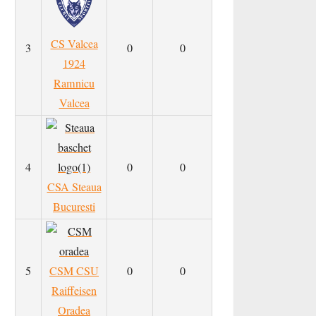
CS Valcea
3
0
0
1924
Ramnicu
Valcea
4
0
0
CSA Steaua
Bucuresti
5
CSM CSU
0
0
Raiffeisen
Oradea