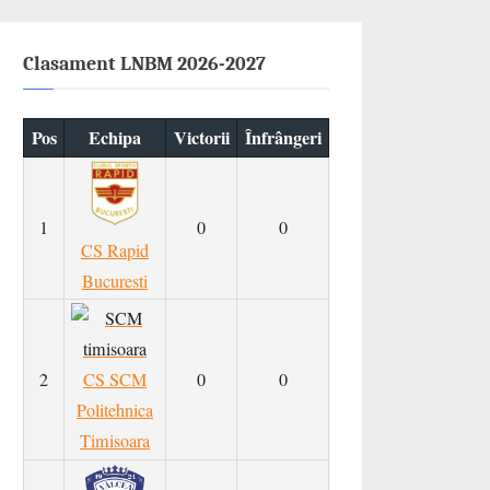
Clasament LNBM 2026-2027
Pos
Echipa
Victorii
Înfrângeri
1
0
0
CS Rapid
Bucuresti
2
CS SCM
0
0
Politehnica
Timisoara