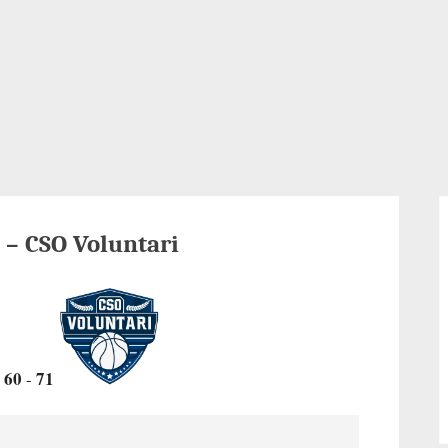
 – CSO Voluntari
60
71
-