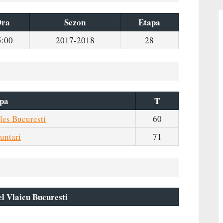
ra
Sezon
Etapa
5:00
2017-2018
28
pa
T
es Bucuresti
60
untari
71
l Vlaicu Bucuresti