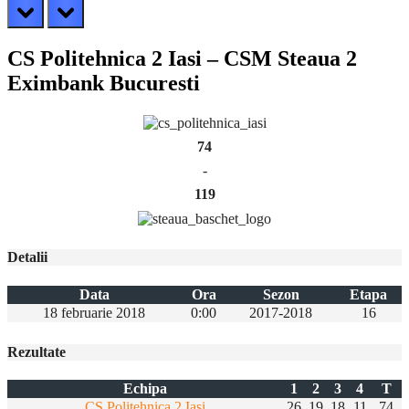
prev
next
CS Politehnica 2 Iasi – CSM Steaua 2
Eximbank Bucuresti
74
-
119
Detalii
Data
Ora
Sezon
Etapa
18 februarie 2018
0:00
2017-2018
16
Rezultate
Echipa
1
2
3
4
T
CS Politehnica 2 Iasi
26
19
18
11
74