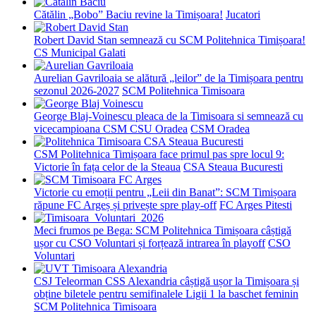
Cătălin „Bobo” Baciu revine la Timișoara!
Jucatori
Robert David Stan semnează cu SCM Politehnica Timișoara!
CS Municipal Galati
Aurelian Gavriloaia se alătură „leilor” de la Timișoara pentru
sezonul 2026-2027
SCM Politehnica Timisoara
George Blaj-Voinescu pleaca de la Timisoara si semnează cu
vicecampioana CSM CSU Oradea
CSM Oradea
CSM Politehnica Timișoara face primul pas spre locul 9:
Victorie în fața celor de la Steaua
CSA Steaua Bucuresti
Victorie cu emoții pentru „Leii din Banat”: SCM Timișoara
răpune FC Argeș și privește spre play-off
FC Arges Pitesti
Meci frumos pe Bega: SCM Politehnica Timișoara câștigă
ușor cu CSO Voluntari și forțează intrarea în playoff
CSO
Voluntari
CSJ Teleorman CSS Alexandria câștigă ușor la Timișoara și
obține biletele pentru semifinalele Ligii 1 la baschet feminin
SCM Politehnica Timisoara