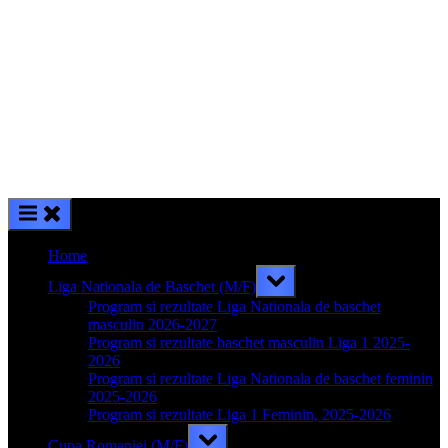
Home
Toggle
Liga Nationala de Baschet (M/F)
sub-
menu
Program si rezultate Liga Nationala de baschet
masculin 2026-2027
Program si rezultate baschet masculin Liga 1 2025-
2026
Program si rezultate Liga Nationala de baschet feminin
2025-2026
Program si rezultate Liga 1 Feminin, 2025-2026
Toggle
Cupa Romaniei (M/F)