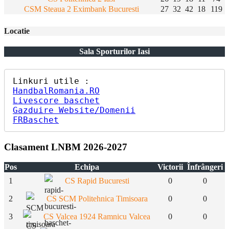
CSM Steaua 2 Eximbank Bucuresti
27
32
42
18
119
Locatie
Sala Sporturilor Iasi
HandbalRomania.RO
Livescore baschet
Gazduire Website/Domenii
FRBaschet
Clasament LNBM 2026-2027
Pos
Echipa
Victorii
Înfrângeri
1
CS Rapid Bucuresti
0
0
2
CS SCM Politehnica Timisoara
0
0
3
CS Valcea 1924 Ramnicu Valcea
0
0