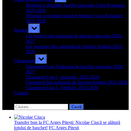
sub-
menu
Program si rezultate baschet masculin Cupa Romaniei
2025-2026
Program si rezultate baschet feminin Cupa Romaniei
2025-2026
Toggle
Jucatori
sub-
menu
Lot jucatori liga nationala de baschet masculin 2026-
2027
Lot jucatoare liga nationala de baschet feminin 2025-
2026
Toggle
Clasamente
sub-
menu
Clasament Liga Nationala de baschet masculin 2026-
2027
Clasament Liga 1, masculin, 2025-2026
Clasament liga nationala de baschet feminin 2025-2026
Clasament Liga 1, Feminin, 2025-2026
Contact
Toggle
search
Caută
form
după:
Transfer bun la FC Argeș Pitești: Nicolae Ciucă se alătură
lotului de baschet!
FC Arges Pitesti