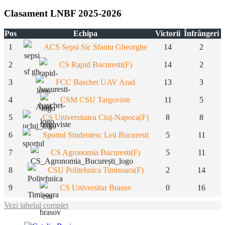
Clasament LNBF 2025-2026
Pos
Echipa
Victorii
Înfrângeri
1
ACS Sepsi Sic Sfantu Gheorghe
14
2
2
CS Rapid Bucuresti(F)
14
2
3
FCC Baschet UAV Arad
13
3
4
CSM CSU Targoviste
11
5
5
CS Universitatea Cluj-Napoca(F)
8
8
6
Sportul Studentesc Leii Bucuresti
5
11
7
CS Agronomia Bucuresti(F)
5
11
8
CSU Politehnica Timisoara(F)
2
14
9
CS Universitar Brasov
0
16
Vezi tabelul complet