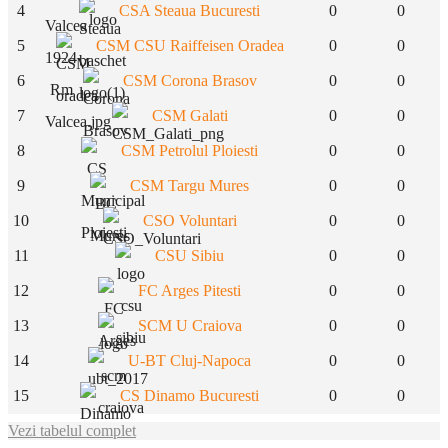
4
CSA Steaua Bucuresti
0
0
5
CSM CSU Raiffeisen Oradea
0
0
6
CSM Corona Brasov
0
0
7
CSM Galati
0
0
8
CSM Petrolul Ploiesti
0
0
9
CSM Targu Mures
0
0
10
CSO Voluntari
0
0
11
CSU Sibiu
0
0
12
FC Arges Pitesti
0
0
13
SCM U Craiova
0
0
14
U-BT Cluj-Napoca
0
0
15
CS Dinamo Bucuresti
0
0
Vezi tabelul complet