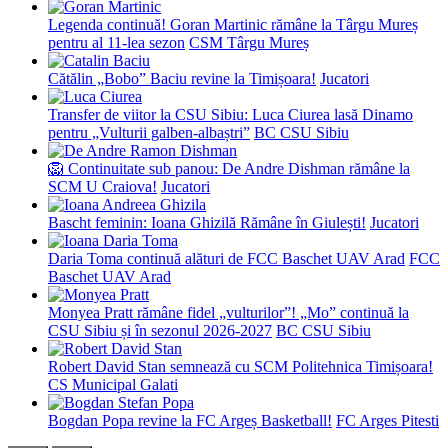
Legenda continuă! Goran Martinic rămâne la Târgu Mureș
pentru al 11-lea sezon
CSM Târgu Mureș
Cătălin „Bobo” Baciu revine la Timișoara!
Jucatori
Transfer de viitor la CSU Sibiu: Luca Ciurea lasă Dinamo
pentru „Vulturii galben-albaștri”
BC CSU Sibiu
🦁 Continuitate sub panou: De Andre Dishman rămâne la
SCM U Craiova!
Jucatori
Bascht feminin: Ioana Ghizilă Rămâne în Giulești!
Jucatori
Daria Toma continuă alături de FCC Baschet UAV Arad
FCC
Baschet UAV Arad
Monyea Pratt rămâne fidel „vulturilor”! „Mo” continuă la
CSU Sibiu și în sezonul 2026-2027
BC CSU Sibiu
Robert David Stan semnează cu SCM Politehnica Timișoara!
CS Municipal Galati
Bogdan Popa revine la FC Argeș Basketball!
FC Arges Pitesti