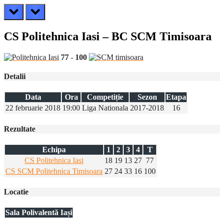
prev
next
CS Politehnica Iasi – BC SCM Timisoara
77
-
100
Detalii
Data
Ora
Competiție
Sezon
Etapa
22 februarie 2018
19:00
Liga Nationala
2017-2018
16
Rezultate
Echipa
1
2
3
4
T
CS Politehnica Iasi
18
19
13
27
77
CS SCM Politehnica Timisoara
27
24
33
16
100
Locatie
Sala Polivalentă Iași