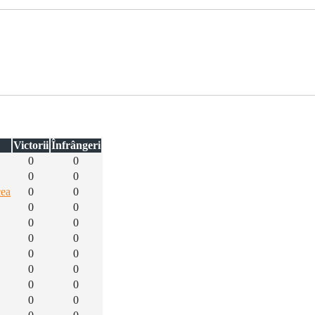
Victorii
Înfrângeri
0
0
0
0
cea
0
0
0
0
0
0
0
0
0
0
0
0
0
0
0
0