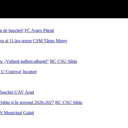
ui de baschet!
FC Arges Pitesti
u al 11-lea sezon
CSM Târgu Mureș
 „Vulturii galben-albaștri”
BC CSU Sibiu
 U Craiova!
Jucatori
Baschet UAV Arad
Sibiu și în sezonul 2026-2027
BC CSU Sibiu
S Municipal Galati