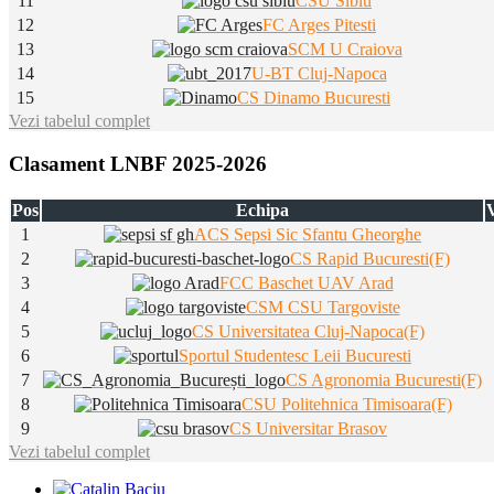
11
CSU Sibiu
12
FC Arges Pitesti
13
SCM U Craiova
14
U-BT Cluj-Napoca
15
CS Dinamo Bucuresti
Vezi tabelul complet
Clasament LNBF 2025-2026
Pos
Echipa
V
1
ACS Sepsi Sic Sfantu Gheorghe
2
CS Rapid Bucuresti(F)
3
FCC Baschet UAV Arad
4
CSM CSU Targoviste
5
CS Universitatea Cluj-Napoca(F)
6
Sportul Studentesc Leii Bucuresti
7
CS Agronomia Bucuresti(F)
8
CSU Politehnica Timisoara(F)
9
CS Universitar Brasov
Vezi tabelul complet