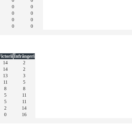
0
0
0
0
0
0
0
0
0
0
ictorii
Înfrângeri
14
2
14
2
13
3
11
5
8
8
5
11
5
11
2
14
0
16