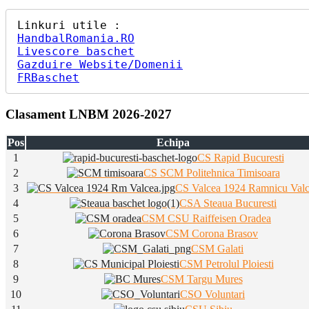
HandbalRomania.RO
Livescore baschet
Gazduire Website/Domenii
FRBaschet
Clasament LNBM 2026-2027
Pos
Echipa
1
CS Rapid Bucuresti
2
CS SCM Politehnica Timisoara
3
CS Valcea 1924 Ramnicu Val
4
CSA Steaua Bucuresti
5
CSM CSU Raiffeisen Oradea
6
CSM Corona Brasov
7
CSM Galati
8
CSM Petrolul Ploiesti
9
CSM Targu Mures
10
CSO Voluntari