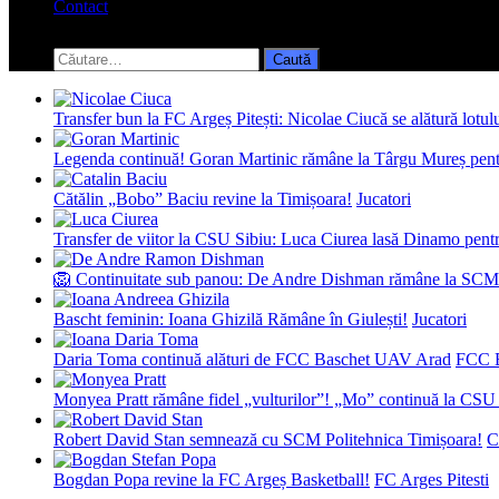
Contact
Toggle
search
Caută
form
după:
Transfer bun la FC Argeș Pitești: Nicolae Ciucă se alătură lotul
Legenda continuă! Goran Martinic rămâne la Târgu Mureș pentr
Cătălin „Bobo” Baciu revine la Timișoara!
Jucatori
Transfer de viitor la CSU Sibiu: Luca Ciurea lasă Dinamo pentru
🦁 Continuitate sub panou: De Andre Dishman rămâne la SCM
Bascht feminin: Ioana Ghizilă Rămâne în Giulești!
Jucatori
Daria Toma continuă alături de FCC Baschet UAV Arad
FCC 
Monyea Pratt rămâne fidel „vulturilor”! „Mo” continuă la CSU 
Robert David Stan semnează cu SCM Politehnica Timișoara!
C
Bogdan Popa revine la FC Argeș Basketball!
FC Arges Pitesti