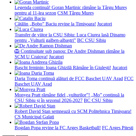
Legenda continuă! Goran Martinic rămâne la Târgu Mureș
pentru al 11-lea sezon
CSM Târgu Mureș
Cătălin „Bobo” Baciu revine la Timișoara!
Jucatori
Transfer de viitor la CSU Sibiu: Luca Ciurea lasă Dinamo
pentru „Vulturii galben-albaștri”
BC CSU Sibiu
🦁 Continuitate sub panou: De Andre Dishman rămâne la
SCM U Craiova!
Jucatori
Bascht feminin: Ioana Ghizilă Rămâne în Giulești!
Jucatori
Daria Toma continuă alături de FCC Baschet UAV Arad
FCC
Baschet UAV Arad
Monyea Pratt rămâne fidel „vulturilor”! „Mo” continuă la
CSU Sibiu și în sezonul 2026-2027
BC CSU Sibiu
Robert David Stan semnează cu SCM Politehnica Timișoara!
CS Municipal Galati
Bogdan Popa revine la FC Argeș Basketball!
FC Arges Pitesti