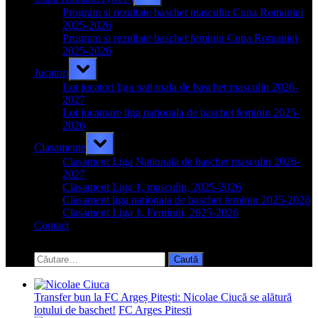
sub-
menu
Program si rezultate baschet masculin Cupa Romaniei
2025-2026
Program si rezultate baschet feminin Cupa Romaniei
2025-2026
Toggle
Jucatori
sub-
menu
Lot jucatori liga nationala de baschet masculin 2026-
2027
Lot jucatoare liga nationala de baschet feminin 2025-
2026
Toggle
Clasamente
sub-
menu
Clasament Liga Nationala de baschet masculin 2026-
2027
Clasament Liga 1, masculin, 2025-2026
Clasament liga nationala de baschet feminin 2025-2026
Clasament Liga 1, Feminin, 2025-2026
Contact
Toggle
search
Caută
form
după:
Transfer bun la FC Argeș Pitești: Nicolae Ciucă se alătură
lotului de baschet!
FC Arges Pitesti