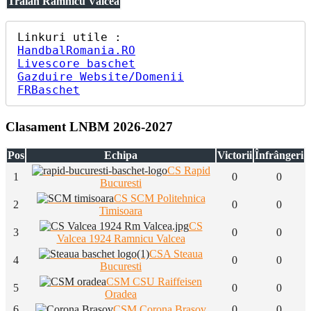
Traian Ramnicu Valcea
HandbalRomania.RO
Livescore baschet
Gazduire Website/Domenii
FRBaschet
Clasament LNBM 2026-2027
Pos
Echipa
Victorii
Înfrângeri
CS Rapid
1
0
0
Bucuresti
CS SCM Politehnica
2
0
0
Timisoara
CS
3
0
0
Valcea 1924 Ramnicu Valcea
CSA Steaua
4
0
0
Bucuresti
CSM CSU Raiffeisen
5
0
0
Oradea
6
CSM Corona Brasov
0
0