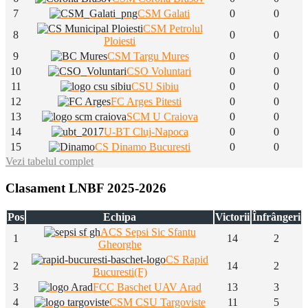
7
CSM Galati
0
0
CSM Petrolul
8
0
0
Ploiesti
9
CSM Targu Mures
0
0
10
CSO Voluntari
0
0
11
CSU Sibiu
0
0
12
FC Arges Pitesti
0
0
13
SCM U Craiova
0
0
14
U-BT Cluj-Napoca
0
0
15
CS Dinamo Bucuresti
0
0
Vezi tabelul complet
Clasament LNBF 2025-2026
Pos
Echipa
Victorii
Înfrângeri
ACS Sepsi Sic Sfantu
1
14
2
Gheorghe
CS Rapid
2
14
2
Bucuresti(F)
3
FCC Baschet UAV Arad
13
3
4
CSM CSU Targoviste
11
5