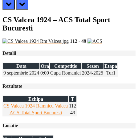
prev
next
CS Valcea 1924 – ACS Total Sport
Bucuresti
112
-
49
Detalii
Data
Ora
Competiție
Sezon
Etapa
9 septembrie 2024
0:00
Cupa Romaniei
2024-2025
Tur1
Rezultate
Echipa
T
CS Valcea 1924 Ramnicu Valcea
112
ACS Total Sport Bucuresti
49
Locatie