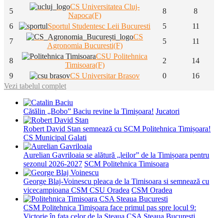
CS Universitatea Cluj-
5
8
8
Napoca(F)
6
Sportul Studentesc Leii Bucuresti
5
11
CS
7
5
11
Agronomia Bucuresti(F)
CSU Politehnica
8
2
14
Timisoara(F)
9
CS Universitar Brasov
0
16
Vezi tabelul complet
Cătălin „Bobo” Baciu revine la Timișoara!
Jucatori
Robert David Stan semnează cu SCM Politehnica Timișoara!
CS Municipal Galati
Aurelian Gavriloaia se alătură „leilor” de la Timișoara pentru
sezonul 2026-2027
SCM Politehnica Timisoara
George Blaj-Voinescu pleaca de la Timisoara si semnează cu
vicecampioana CSM CSU Oradea
CSM Oradea
CSM Politehnica Timișoara face primul pas spre locul 9:
Victorie în fața celor de la Steaua
CSA Steaua Bucuresti